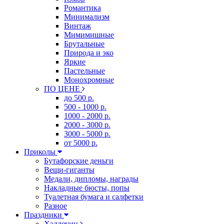
Романтика
Минимализм
Винтаж
Мимимишные
Брутальные
Природа и эко
Яркие
Пастельные
Монохромные
ПО ЦЕНЕ
до 500 р.
500 - 1000 р.
1000 - 2000 р.
2000 - 3000 р.
3000 - 5000 р.
от 5000 р.
Приколы
Бутафорские деньги
Вещи-гиганты
Медали, дипломы, награды
Накладные бюсты, попы
Туалетная бумага и салфетки
Разное
Праздники
Хэллоуин