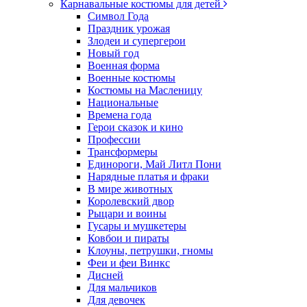
Карнавальные костюмы для детей
Символ Года
Праздник урожая
Злодеи и супергерои
Новый год
Военная форма
Военные костюмы
Костюмы на Масленицу
Национальные
Времена года
Герои сказок и кино
Профессии
Трансформеры
Единороги, Май Литл Пони
Нарядные платья и фраки
В мире животных
Королевский двор
Рыцари и воины
Гусары и мушкетеры
Ковбои и пираты
Клоуны, петрушки, гномы
Феи и феи Винкс
Дисней
Для мальчиков
Для девочек