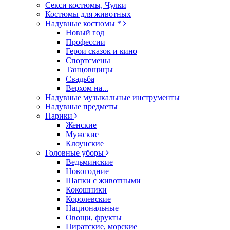
Секси костюмы, Чулки
Костюмы для животных
Надувные костюмы *
Новый год
Профессии
Герои сказок и кино
Спортсмены
Танцовщицы
Свадьба
Верхом на...
Надувные музыкальные инструменты
Надувные предметы
Парики
Женские
Мужские
Клоунские
Головные уборы
Ведьминские
Новогодние
Шапки с животными
Кокошники
Королевские
Национальные
Овощи, фрукты
Пиратские, морские