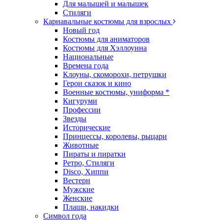
Для малышей и малышек
Стиляги
Карнавальные костюмы для взрослых
Новый год
Костюмы для аниматоров
Костюмы для Хэллоуина
Национальные
Времена года
Клоуны, скоморохи, петрушки
Герои сказок и кино
Военные костюмы, униформа *
Кигуруми
Профессии
Звезды
Исторические
Принцессы, королевы, рыцари
Животные
Пираты и пиратки
Ретро, Стиляги
Disco, Хиппи
Вестерн
Мужские
Женские
Плащи, накидки
Символ года