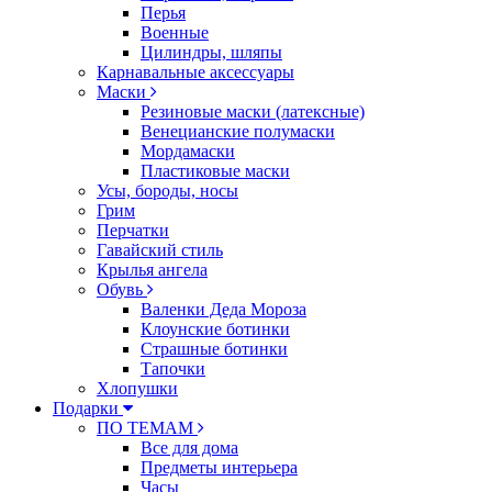
Перья
Военные
Цилиндры, шляпы
Карнавальные аксессуары
Маски
Резиновые маски (латексные)
Венецианские полумаски
Мордамаски
Пластиковые маски
Усы, бороды, носы
Грим
Перчатки
Гавайский стиль
Крылья ангела
Обувь
Валенки Деда Мороза
Клоунские ботинки
Страшные ботинки
Тапочки
Хлопушки
Подарки
ПО ТЕМАМ
Все для дома
Предметы интерьера
Часы