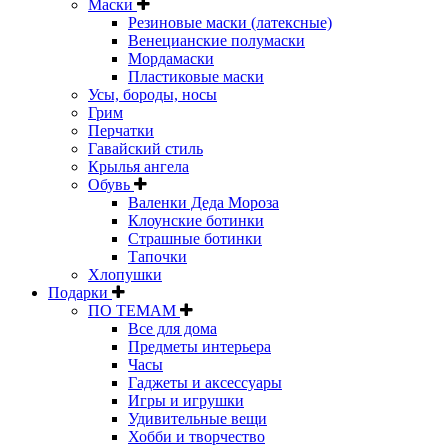
Маски
Резиновые маски (латексные)
Венецианские полумаски
Мордамаски
Пластиковые маски
Усы, бороды, носы
Грим
Перчатки
Гавайский стиль
Крылья ангела
Обувь
Валенки Деда Мороза
Клоунские ботинки
Страшные ботинки
Тапочки
Хлопушки
Подарки
ПО ТЕМАМ
Все для дома
Предметы интерьера
Часы
Гаджеты и аксессуары
Игры и игрушки
Удивительные вещи
Хобби и творчество