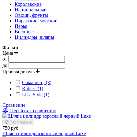
Королевские
Национальные
Овощи, фрукты
Пиратские, морские
Перья
Военные
Цилиндры, шляпы
Фильтр
Цена
от
до
Производитель
Сима-ленд (3)
Rubie's (1)
LiLa Style (1)
Сравнение
Перейти к сравнению
Распродано
750 руб
Шляпа цилиндр взрослый черный Luxe