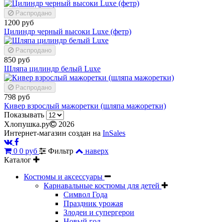
Распродано
1200 руб
Цилиндр черный высоки Luxe (фетр)
Распродано
850 руб
Шляпа цилиндр белый Luxe
Распродано
798 руб
Кивер взрослый мажоретки (шляпа мажоретки)
Показывать
Хлопушка.ру
2026
Интернет-магазин создан на
InSales
0
0 руб
Фильтр
наверх
Каталог
Костюмы и аксессуары
Карнавальные костюмы для детей
Символ Года
Праздник урожая
Злодеи и супергерои
Новый год