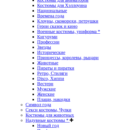
Костюмы для аниматоров
Костюмы для Хэллоуина
Национальные
Времена года
Клоуны, скоморохи, петрушки
Герои сказок и кино
Военные костюмы, униформа *
Кигуруми
Профессии
Звезды
Исторические
Принцессы, королевы, рыцари
Животные
Пираты и пиратки
Ретро, Стиляги
Disco, Хиппи
Вестерн
Мужские
Женские
Плащи, накидки
Символ года
Секси костюмы, Чулки
Костюмы для животных
Надувные костюмы *
Новый год