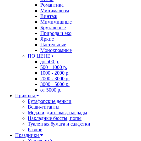
Романтика
Минимализм
Винтаж
Мимимишные
Брутальные
Природа и эко
Яркие
Пастельные
Монохромные
ПО ЦЕНЕ
до 500 р.
500 - 1000 р.
1000 - 2000 р.
2000 - 3000 р.
3000 - 5000 р.
от 5000 р.
Приколы
Бутафорские деньги
Вещи-гиганты
Медали, дипломы, награды
Накладные бюсты, попы
Туалетная бумага и салфетки
Разное
Праздники
Хэллоуин