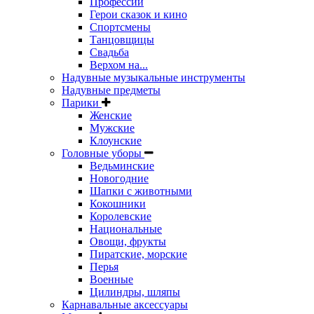
Профессии
Герои сказок и кино
Спортсмены
Танцовщицы
Свадьба
Верхом на...
Надувные музыкальные инструменты
Надувные предметы
Парики
Женские
Мужские
Клоунские
Головные уборы
Ведьминские
Новогодние
Шапки с животными
Кокошники
Королевские
Национальные
Овощи, фрукты
Пиратские, морские
Перья
Военные
Цилиндры, шляпы
Карнавальные аксессуары