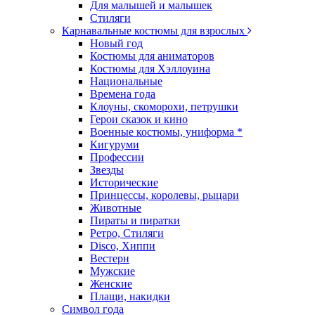
Для малышей и малышек
Стиляги
Карнавальные костюмы для взрослых
Новый год
Костюмы для аниматоров
Костюмы для Хэллоуина
Национальные
Времена года
Клоуны, скоморохи, петрушки
Герои сказок и кино
Военные костюмы, униформа *
Кигуруми
Профессии
Звезды
Исторические
Принцессы, королевы, рыцари
Животные
Пираты и пиратки
Ретро, Стиляги
Disco, Хиппи
Вестерн
Мужские
Женские
Плащи, накидки
Символ года