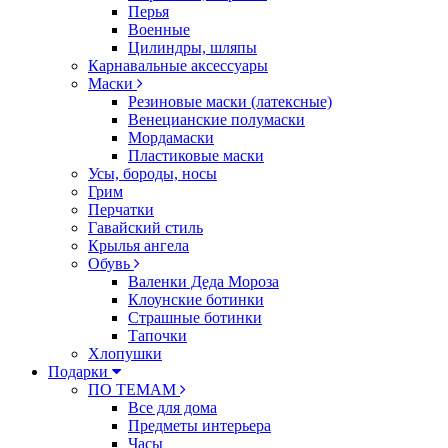
Перья
Военные
Цилиндры, шляпы
Карнавальные аксессуары
Маски
Резиновые маски (латексные)
Венецианские полумаски
Мордамаски
Пластиковые маски
Усы, бороды, носы
Грим
Перчатки
Гавайский стиль
Крылья ангела
Обувь
Валенки Деда Мороза
Клоунские ботинки
Страшные ботинки
Тапочки
Хлопушки
Подарки
ПО ТЕМАМ
Все для дома
Предметы интерьера
Часы