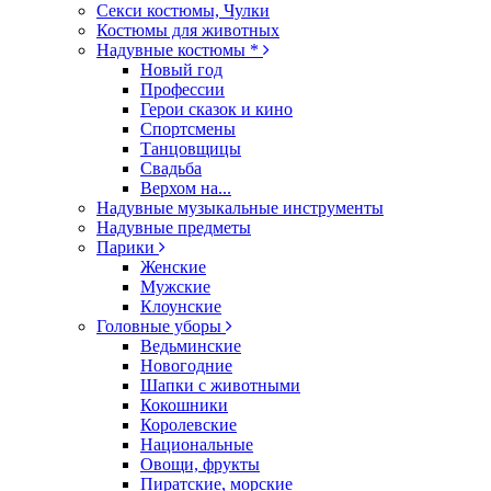
Секси костюмы, Чулки
Костюмы для животных
Надувные костюмы *
Новый год
Профессии
Герои сказок и кино
Спортсмены
Танцовщицы
Свадьба
Верхом на...
Надувные музыкальные инструменты
Надувные предметы
Парики
Женские
Мужские
Клоунские
Головные уборы
Ведьминские
Новогодние
Шапки с животными
Кокошники
Королевские
Национальные
Овощи, фрукты
Пиратские, морские