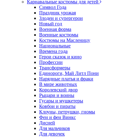
Карнавальные костюмы для детей
Символ Года
Праздник урожая
Злодеи и супергерои
Новый год
Военная форма
Военные костюмы
Костюмы на Масленицу
Национальные
Времена года
Герои сказок и кино
Профессии
Трансформеры
Единороги, Май Литл Пони
Нарядные платья и фраки
В мире животных
Королевский двор
Рыцари и воины
Гусары и мушкетеры
Ковбои и пираты
Клоуны, петрушки, гномы
Феи и феи Винкс
Дисней
Для мальчиков
Для девочек