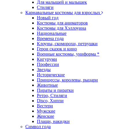
Для малышей и малышек
Стиляги
Карнавальные костюмы для взрослых
Новый год
Костюмы для аниматоров
Костюмы для Хэллоуина
Национальные
Времена года
Клоуны, скоморохи, петрушки
Герои сказок и кино
Военные костюмы, униформа *
Кигуруми
Профессии
Звезды
Исторические
Принцессы, королевы, рыцари
Животные
Пираты и пиратки
Ретро, Стиляги
Disco, Хиппи
Вестерн
Мужские
Женские
Плащи, накидки
Символ года