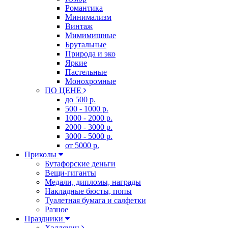
Романтика
Минимализм
Винтаж
Мимимишные
Брутальные
Природа и эко
Яркие
Пастельные
Монохромные
ПО ЦЕНЕ
до 500 р.
500 - 1000 р.
1000 - 2000 р.
2000 - 3000 р.
3000 - 5000 р.
от 5000 р.
Приколы
Бутафорские деньги
Вещи-гиганты
Медали, дипломы, награды
Накладные бюсты, попы
Туалетная бумага и салфетки
Разное
Праздники
Хэллоуин