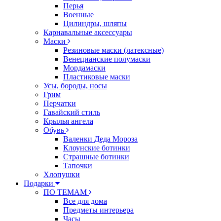
Перья
Военные
Цилиндры, шляпы
Карнавальные аксессуары
Маски
Резиновые маски (латексные)
Венецианские полумаски
Мордамаски
Пластиковые маски
Усы, бороды, носы
Грим
Перчатки
Гавайский стиль
Крылья ангела
Обувь
Валенки Деда Мороза
Клоунские ботинки
Страшные ботинки
Тапочки
Хлопушки
Подарки
ПО ТЕМАМ
Все для дома
Предметы интерьера
Часы