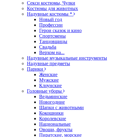
Секси костюмы, Чулки
Костюмы для животных
Надувные костюмы *
Новый год
Профессии
Герои сказок и кино
Спортсмены
Танцовщицы
Свадьба
Верхом на...
Надувные музыкальные инструменты
Надувные предметы
Парики
Женские
Мужские
Клоунские
Головные уборы
Ведьминские
Новогодние
Шапки с животными
Кокошники
Королевские
Национальные
Овощи, фрукты
Пиратские, морские