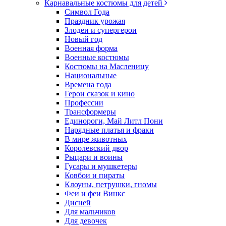
Карнавальные костюмы для детей
Символ Года
Праздник урожая
Злодеи и супергерои
Новый год
Военная форма
Военные костюмы
Костюмы на Масленицу
Национальные
Времена года
Герои сказок и кино
Профессии
Трансформеры
Единороги, Май Литл Пони
Нарядные платья и фраки
В мире животных
Королевский двор
Рыцари и воины
Гусары и мушкетеры
Ковбои и пираты
Клоуны, петрушки, гномы
Феи и феи Винкс
Дисней
Для мальчиков
Для девочек