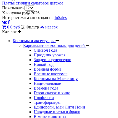
Платье стиляги салатовое детское
Показывать
Хлопушка.ру
2026
Интернет-магазин создан на
InSales
0
0 руб
Фильтр
наверх
Каталог
Костюмы и аксессуары
Карнавальные костюмы для детей
Символ Года
Праздник урожая
Злодеи и супергерои
Новый год
Военная форма
Военные костюмы
Костюмы на Масленицу
Национальные
Времена года
Герои сказок и кино
Профессии
Трансформеры
Единороги, Май Литл Пони
Нарядные платья и фраки
В мире животных