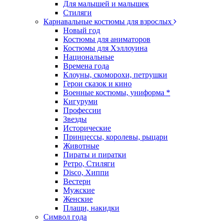
Для малышей и малышек
Стиляги
Карнавальные костюмы для взрослых
Новый год
Костюмы для аниматоров
Костюмы для Хэллоуина
Национальные
Времена года
Клоуны, скоморохи, петрушки
Герои сказок и кино
Военные костюмы, униформа *
Кигуруми
Профессии
Звезды
Исторические
Принцессы, королевы, рыцари
Животные
Пираты и пиратки
Ретро, Стиляги
Disco, Хиппи
Вестерн
Мужские
Женские
Плащи, накидки
Символ года