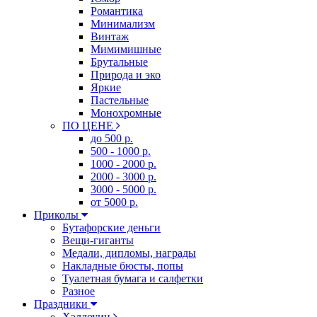
Романтика
Минимализм
Винтаж
Мимимишные
Брутальные
Природа и эко
Яркие
Пастельные
Монохромные
ПО ЦЕНЕ
до 500 р.
500 - 1000 р.
1000 - 2000 р.
2000 - 3000 р.
3000 - 5000 р.
от 5000 р.
Приколы
Бутафорские деньги
Вещи-гиганты
Медали, дипломы, награды
Накладные бюсты, попы
Туалетная бумага и салфетки
Разное
Праздники
Хэллоуин