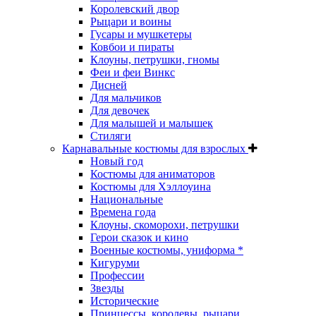
Королевский двор
Рыцари и воины
Гусары и мушкетеры
Ковбои и пираты
Клоуны, петрушки, гномы
Феи и феи Винкс
Дисней
Для мальчиков
Для девочек
Для малышей и малышек
Стиляги
Карнавальные костюмы для взрослых
Новый год
Костюмы для аниматоров
Костюмы для Хэллоуина
Национальные
Времена года
Клоуны, скоморохи, петрушки
Герои сказок и кино
Военные костюмы, униформа *
Кигуруми
Профессии
Звезды
Исторические
Принцессы, королевы, рыцари