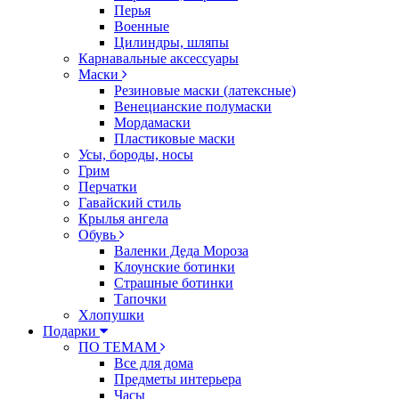
Перья
Военные
Цилиндры, шляпы
Карнавальные аксессуары
Маски
Резиновые маски (латексные)
Венецианские полумаски
Мордамаски
Пластиковые маски
Усы, бороды, носы
Грим
Перчатки
Гавайский стиль
Крылья ангела
Обувь
Валенки Деда Мороза
Клоунские ботинки
Страшные ботинки
Тапочки
Хлопушки
Подарки
ПО ТЕМАМ
Все для дома
Предметы интерьера
Часы