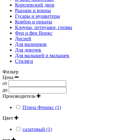
Королевский двор
Рыцари и воины
Гусары и мушкетеры
Ковбои и пираты
Клоуны, петрушки, гномы
Феи и феи Винкс
Дисней
Для мальчиков
Для девочек
Для малышей и малышек
Стиляги
Фильтр
Цена
от
до
Производитель
Птица Феникс (1)
Цвет
салатовый (1)
тип