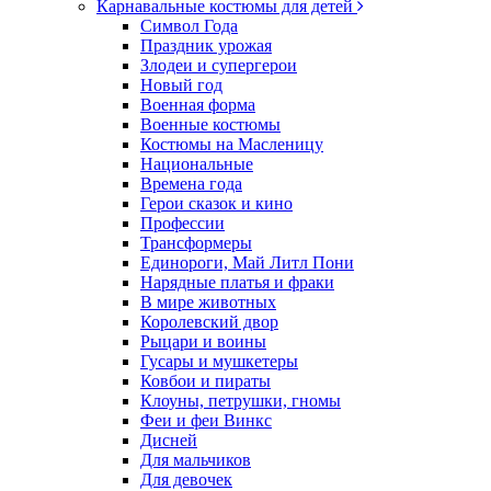
Карнавальные костюмы для детей
Символ Года
Праздник урожая
Злодеи и супергерои
Новый год
Военная форма
Военные костюмы
Костюмы на Масленицу
Национальные
Времена года
Герои сказок и кино
Профессии
Трансформеры
Единороги, Май Литл Пони
Нарядные платья и фраки
В мире животных
Королевский двор
Рыцари и воины
Гусары и мушкетеры
Ковбои и пираты
Клоуны, петрушки, гномы
Феи и феи Винкс
Дисней
Для мальчиков
Для девочек