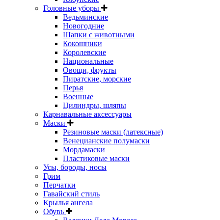
Головные уборы
Ведьминские
Новогодние
Шапки с животными
Кокошники
Королевские
Национальные
Овощи, фрукты
Пиратские, морские
Перья
Военные
Цилиндры, шляпы
Карнавальные аксессуары
Маски
Резиновые маски (латексные)
Венецианские полумаски
Мордамаски
Пластиковые маски
Усы, бороды, носы
Грим
Перчатки
Гавайский стиль
Крылья ангела
Обувь