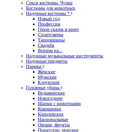
Секси костюмы, Чулки
Костюмы для животных
Надувные костюмы *
Новый год
Профессии
Герои сказок и кино
Спортсмены
Танцовщицы
Свадьба
Верхом на...
Надувные музыкальные инструменты
Надувные предметы
Парики
Женские
Мужские
Клоунские
Головные уборы
Ведьминские
Новогодние
Шапки с животными
Кокошники
Королевские
Национальные
Овощи, фрукты
Пиратские, морские