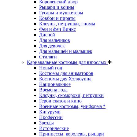
Королевский двор
Рыцари и воины
Гусары и мушкетеры
Ковбои и пираты
Клоуны, петрушки, гномы
Феи и феи Винкс
Дисней
Для мальчиков
Для девочек
Для малышей и малышек
Стиляги
Карнавальные костюмы для взрослых
Новый год
Костюмы для аниматоров
Костюмы для Хэллоуина
Национальные
Времена года
Клоуны, скоморохи, петрушки
Герои сказок и кино
Военные костюмы, униформа *
Кигуруми
Профессии
Звезды
Исторические
Принцессы, королевы, рыцари