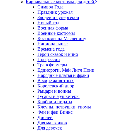
Карнавальные костюмы для детей
Символ Года
Праздник урожая
Злодеи и супергерои
Новый год
Военная форма
Военные костюмы
Костюмы на Масленицу
Национальные
Времена года
Герои сказок и кино
Профессии
Трансформеры
Единороги, Май Литл Пони
Нарядные платья и фраки
В мире животных
Королевский двор
Рыцари и воины
Гусары и мушкетеры
Ковбои и пираты
Клоуны, петрушки, гномы
Феи и феи Винкс
Дисней
Для мальчиков
Для девочек