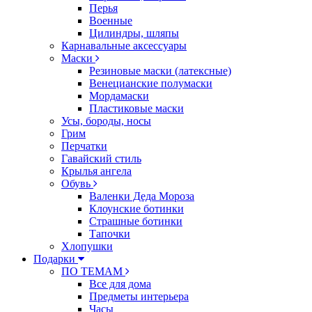
Перья
Военные
Цилиндры, шляпы
Карнавальные аксессуары
Маски
Резиновые маски (латексные)
Венецианские полумаски
Мордамаски
Пластиковые маски
Усы, бороды, носы
Грим
Перчатки
Гавайский стиль
Крылья ангела
Обувь
Валенки Деда Мороза
Клоунские ботинки
Страшные ботинки
Тапочки
Хлопушки
Подарки
ПО ТЕМАМ
Все для дома
Предметы интерьера
Часы