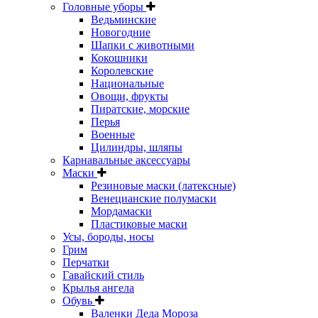
Головные уборы
Ведьминские
Новогодние
Шапки с животными
Кокошники
Королевские
Национальные
Овощи, фрукты
Пиратские, морские
Перья
Военные
Цилиндры, шляпы
Карнавальные аксессуары
Маски
Резиновые маски (латексные)
Венецианские полумаски
Мордамаски
Пластиковые маски
Усы, бороды, носы
Грим
Перчатки
Гавайский стиль
Крылья ангела
Обувь
Валенки Деда Мороза