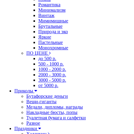
Романтика
Минимализм
Винтаж
Мимимишные
Брутальные
Природа и эко
Яркие
Пастельные
Монохромные
ПО ЦЕНЕ
до 500 р.
500 - 1000 р.
1000 - 2000 р.
2000 - 3000 р.
3000 - 5000 р.
от 5000 р.
Приколы
Бутафорские деньги
Вещи-гиганты
Медали, дипломы, награды
Накладные бюсты, попы
Туалетная бумага и салфетки
Разное
Праздники
Хэллоуин