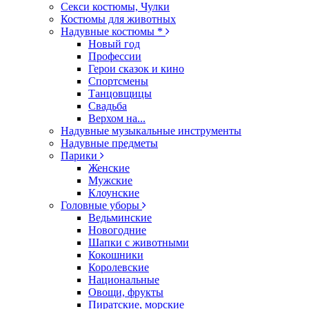
Секси костюмы, Чулки
Костюмы для животных
Надувные костюмы *
Новый год
Профессии
Герои сказок и кино
Спортсмены
Танцовщицы
Свадьба
Верхом на...
Надувные музыкальные инструменты
Надувные предметы
Парики
Женские
Мужские
Клоунские
Головные уборы
Ведьминские
Новогодние
Шапки с животными
Кокошники
Королевские
Национальные
Овощи, фрукты
Пиратские, морские