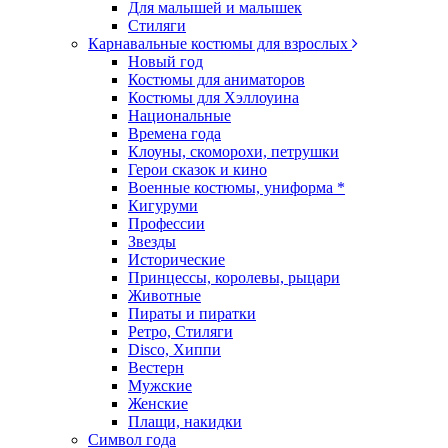
Для малышей и малышек
Стиляги
Карнавальные костюмы для взрослых
Новый год
Костюмы для аниматоров
Костюмы для Хэллоуина
Национальные
Времена года
Клоуны, скоморохи, петрушки
Герои сказок и кино
Военные костюмы, униформа *
Кигуруми
Профессии
Звезды
Исторические
Принцессы, королевы, рыцари
Животные
Пираты и пиратки
Ретро, Стиляги
Disco, Хиппи
Вестерн
Мужские
Женские
Плащи, накидки
Символ года