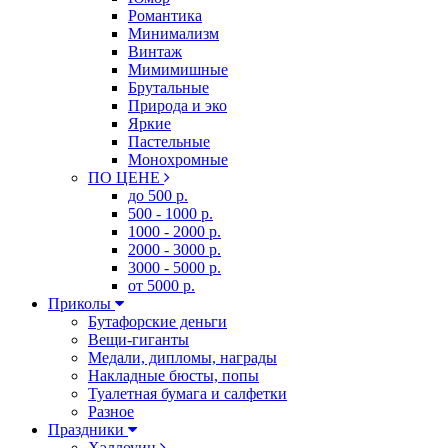
Романтика
Минимализм
Винтаж
Мимимишные
Брутальные
Природа и эко
Яркие
Пастельные
Монохромные
ПО ЦЕНЕ
до 500 р.
500 - 1000 р.
1000 - 2000 р.
2000 - 3000 р.
3000 - 5000 р.
от 5000 р.
Приколы
Бутафорские деньги
Вещи-гиганты
Медали, дипломы, награды
Накладные бюсты, попы
Туалетная бумага и салфетки
Разное
Праздники
Хэллоуин