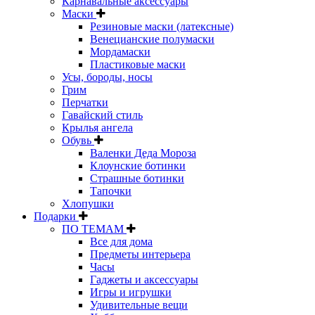
Карнавальные аксессуары
Маски
Резиновые маски (латексные)
Венецианские полумаски
Мордамаски
Пластиковые маски
Усы, бороды, носы
Грим
Перчатки
Гавайский стиль
Крылья ангела
Обувь
Валенки Деда Мороза
Клоунские ботинки
Страшные ботинки
Тапочки
Хлопушки
Подарки
ПО ТЕМАМ
Все для дома
Предметы интерьера
Часы
Гаджеты и аксессуары
Игры и игрушки
Удивительные вещи