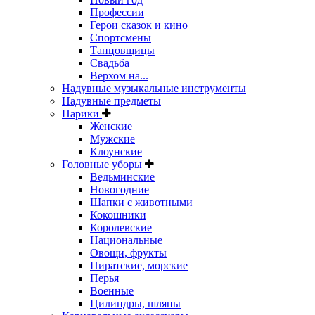
Профессии
Герои сказок и кино
Спортсмены
Танцовщицы
Свадьба
Верхом на...
Надувные музыкальные инструменты
Надувные предметы
Парики
Женские
Мужские
Клоунские
Головные уборы
Ведьминские
Новогодние
Шапки с животными
Кокошники
Королевские
Национальные
Овощи, фрукты
Пиратские, морские
Перья
Военные
Цилиндры, шляпы