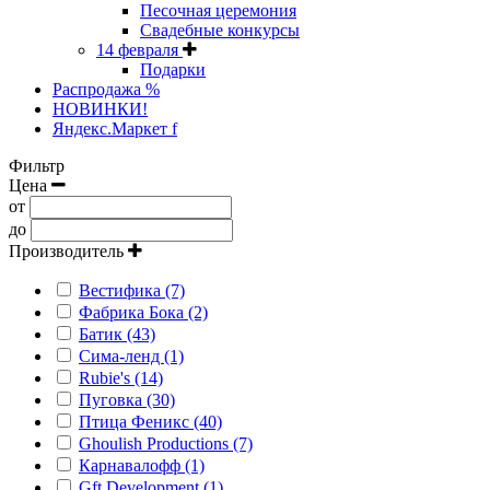
Песочная церемония
Свадебные конкурсы
14 февраля
Подарки
Распродажа %
НОВИНКИ!
Яндекс.Маркет f
Фильтр
Цена
от
до
Производитель
Вестифика (7)
Фабрика Бока (2)
Батик (43)
Сима-ленд (1)
Rubie's (14)
Пуговка (30)
Птица Феникс (40)
Ghoulish Productions (7)
Карнавалофф (1)
Gft Development (1)