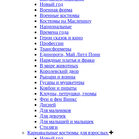
Новый год
Военная форма
Военные костюмы
Костюмы на Масленицу
Национальные
Времена года
Герои сказок и кино
Профессии
Трансформеры
Единороги, Май Литл Пони
Нарядные платья и фраки
В мире животных
Королевский двор
Рыцари и воины
Гусары и мушкетеры
Ковбои и пираты
Клоуны, петрушки, гномы
Феи и феи Винкс
Дисней
Для мальчиков
Для девочек
Для малышей и малышек
Стиляги
Карнавальные костюмы для взрослых
Новый год