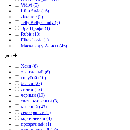
Vidivi (5)
LiLa Style (16)
Дженис (2)
Jelly Belly Candy (2)
Эра-Профи (1)
Rubis (13)
Elite classic (1)
Маскарад у Алисы (46)
Цвет
Хаки (8)
оранжевый (6)
голубой (10)
белый (27)
синий (12)
черный (19)
светло-зеленый (3)
красный (43)
серебряный (1)
коричневый (4)
прозрачный (1)
разноцветный (10)