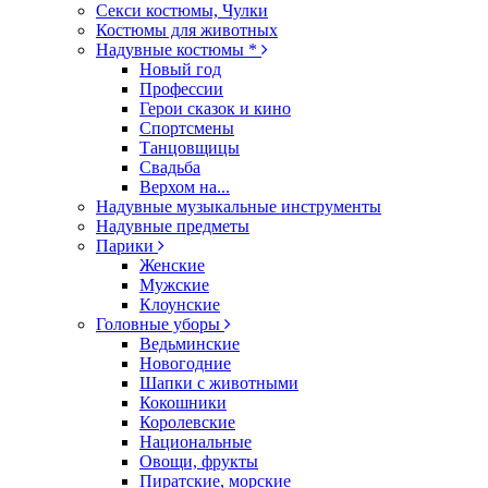
Секси костюмы, Чулки
Костюмы для животных
Надувные костюмы *
Новый год
Профессии
Герои сказок и кино
Спортсмены
Танцовщицы
Свадьба
Верхом на...
Надувные музыкальные инструменты
Надувные предметы
Парики
Женские
Мужские
Клоунские
Головные уборы
Ведьминские
Новогодние
Шапки с животными
Кокошники
Королевские
Национальные
Овощи, фрукты
Пиратские, морские