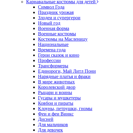
Карнавальные костюмы для детей
Символ Года
Праздник урожая
Злодеи и супергерои
Новый год
Военная форма
Военные костюмы
Костюмы на Масленицу
Национальные
Времена года
Герои сказок и кино
Профессии
Трансформеры
Единороги, Май Литл Пони
Нарядные платья и фраки
В мире животных
Королевский двор
Рыцари и воины
Гусары и мушкетеры
Ковбои и пираты
Клоуны, петрушки, гномы
Феи и феи Винкс
Дисней
Для мальчиков
Для девочек