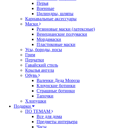
Перья
Военные
Цилиндры, шляпы
Карнавальные аксессуары
Маски
Резиновые маски (латексные)
Венецианские полумаски
Мордамаски
Пластиковые маски
Усы, бороды, носы
Грим
Перчатки
Гавайский стиль
Крылья ангела
Обувь
Валенки Деда Мороза
Клоунские ботинки
Страшные ботинки
Тапочки
Хлопушки
Подарки
ПО ТЕМАМ
Все для дома
Предметы интерьера
Часы