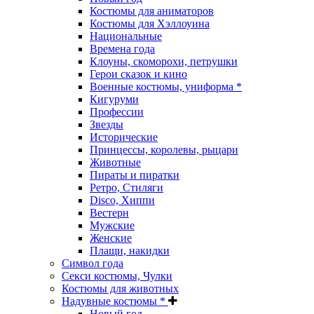
Костюмы для аниматоров
Костюмы для Хэллоуина
Национальные
Времена года
Клоуны, скоморохи, петрушки
Герои сказок и кино
Военные костюмы, униформа *
Кигуруми
Профессии
Звезды
Исторические
Принцессы, королевы, рыцари
Животные
Пираты и пиратки
Ретро, Стиляги
Disco, Хиппи
Вестерн
Мужские
Женские
Плащи, накидки
Символ года
Секси костюмы, Чулки
Костюмы для животных
Надувные костюмы *
Новый год