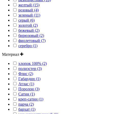
желтый (15)
розовый (4)
зеленый (11)
серый (6)
золотой (2)
бежевый (2)
бирюзовый (2)
фиолетовый (7)
серебро (1)
Материал
хлопок 100% (2)
полиэстер (3)
Флис (2)
Габардин (1)
Атлас (1)
Поролон (3)
Сатин (1)
креп-сатин (1)
парча (2)
бархат (1)