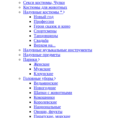
Секси костюмы, Чулки
Костюмы для животных
Надувные костюмы *
Новый год
Профессии
Герои сказок и кино
Спортсмены
Танцовщицы
Свадьба
Верхом на...
Надувные музыкальные инструменты
Надувные предметы
Парики
Женские
Мужские
Клоунские
Головные уборы
Ведьминские
Новогодние
Шапки с животными
Кокошники
Королевские
Национальные
Овощи, фрукты
Пиратские, морские