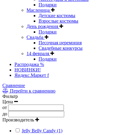
Подарки
Масленица
Детские костюмы
Взрослые костюмы
День рождения
Подарки
Свадьба
Песочная церемония
Свадебные конкурсы
14 февраля
Подарки
Распродажа %
НОВИНКИ!
Яндекс.Маркет f
Сравнение
Перейти к сравнению
Фильтр
Цена
от
до
Производитель
Jelly Belly Candy (1)