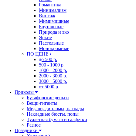
Романтика
Минимализм
Винтаж
Мимимишные
Брутальные
Природа и эко
Яркие
Пастельные
Монохромные
ПО ЦЕНЕ
до 500 р.
500 - 1000 р.
1000 - 2000 р.
2000 - 3000 р.
3000 - 5000 р.
от 5000 р.
Приколы
Бутафорские деньги
Вещи-гиганты
Медали, дипломы, награды
Накладные бюсты, попы
Туалетная бумага и салфетки
Разное
Праздники
Хэллоуин