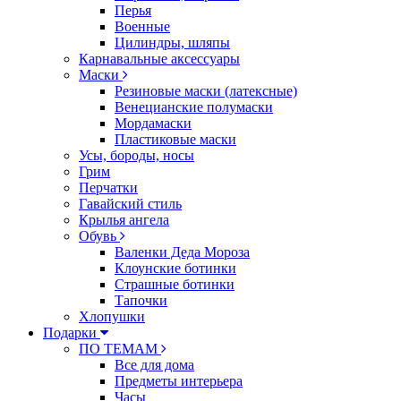
Перья
Военные
Цилиндры, шляпы
Карнавальные аксессуары
Маски
Резиновые маски (латексные)
Венецианские полумаски
Мордамаски
Пластиковые маски
Усы, бороды, носы
Грим
Перчатки
Гавайский стиль
Крылья ангела
Обувь
Валенки Деда Мороза
Клоунские ботинки
Страшные ботинки
Тапочки
Хлопушки
Подарки
ПО ТЕМАМ
Все для дома
Предметы интерьера
Часы