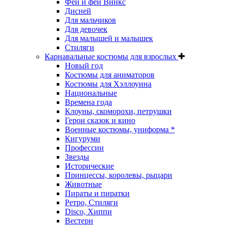
Феи и феи Винкс
Дисней
Для мальчиков
Для девочек
Для малышей и малышек
Стиляги
Карнавальные костюмы для взрослых
Новый год
Костюмы для аниматоров
Костюмы для Хэллоуина
Национальные
Времена года
Клоуны, скоморохи, петрушки
Герои сказок и кино
Военные костюмы, униформа *
Кигуруми
Профессии
Звезды
Исторические
Принцессы, королевы, рыцари
Животные
Пираты и пиратки
Ретро, Стиляги
Disco, Хиппи
Вестерн