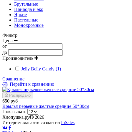
Брутальные
Природа и эко
Яркие
Пастельные
Монохромные
Фильтр
Цена
от
до
Производитель
Jelly Belly Candy (1)
Сравнение
Перейти к сравнению
Распродано
650 руб
Крылья перьевые желтые средние 50*30см
Показывать
Хлопушка.ру
2026
Интернет-магазин создан на
InSales