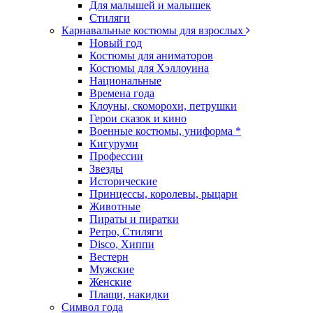
Для малышей и малышек
Стиляги
Карнавальные костюмы для взрослых
Новый год
Костюмы для аниматоров
Костюмы для Хэллоуина
Национальные
Времена года
Клоуны, скоморохи, петрушки
Герои сказок и кино
Военные костюмы, униформа *
Кигуруми
Профессии
Звезды
Исторические
Принцессы, королевы, рыцари
Животные
Пираты и пиратки
Ретро, Стиляги
Disco, Хиппи
Вестерн
Мужские
Женские
Плащи, накидки
Символ года