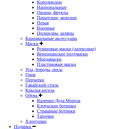
Королевские
Национальные
Овощи, фрукты
Пиратские, морские
Перья
Военные
Цилиндры, шляпы
Карнавальные аксессуары
Маски
Резиновые маски (латексные)
Венецианские полумаски
Мордамаски
Пластиковые маски
Усы, бороды, носы
Грим
Перчатки
Гавайский стиль
Крылья ангела
Обувь
Валенки Деда Мороза
Клоунские ботинки
Страшные ботинки
Тапочки
Хлопушки
Подарки