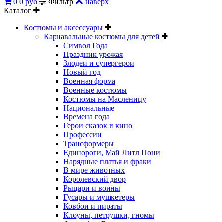
0
0 руб
Фильтр
наверх
Каталог
Костюмы и аксессуары
Карнавальные костюмы для детей
Символ Года
Праздник урожая
Злодеи и супергерои
Новый год
Военная форма
Военные костюмы
Костюмы на Масленицу
Национальные
Времена года
Герои сказок и кино
Профессии
Трансформеры
Единороги, Май Литл Пони
Нарядные платья и фраки
В мире животных
Королевский двор
Рыцари и воины
Гусары и мушкетеры
Ковбои и пираты
Клоуны, петрушки, гномы