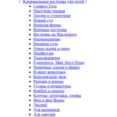
Карнавальные костюмы для детей
Символ Года
Праздник урожая
Злодеи и супергерои
Новый год
Военная форма
Военные костюмы
Костюмы на Масленицу
Национальные
Времена года
Герои сказок и кино
Профессии
Трансформеры
Единороги, Май Литл Пони
Нарядные платья и фраки
В мире животных
Королевский двор
Рыцари и воины
Гусары и мушкетеры
Ковбои и пираты
Клоуны, петрушки, гномы
Феи и феи Винкс
Дисней
Для мальчиков
Для девочек