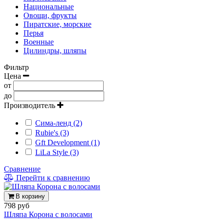
Национальные
Овощи, фрукты
Пиратские, морские
Перья
Военные
Цилиндры, шляпы
Фильтр
Цена
от
до
Производитель
Сима-ленд (2)
Rubie's (3)
Gft Development (1)
LiLa Style (3)
Сравнение
Перейти к сравнению
В корзину
798 руб
Шляпа Корона с волосами