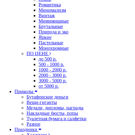
Романтика
Минимализм
Винтаж
Мимимишные
Брутальные
Природа и эко
Яркие
Пастельные
Монохромные
ПО ЦЕНЕ
до 500 р.
500 - 1000 р.
1000 - 2000 р.
2000 - 3000 р.
3000 - 5000 р.
от 5000 р.
Приколы
Бутафорские деньги
Вещи-гиганты
Медали, дипломы, награды
Накладные бюсты, попы
Туалетная бумага и салфетки
Разное
Праздники
Хэллоуин