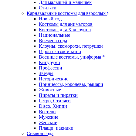
Для малышей и малышек
Стиляги
Карнавальные костюмы для взрослых
Новый год
Костюмы для аниматоров
Костюмы для Хэллоуина
Национальные
Времена года
Клоуны, скоморохи, петрушки
Герои сказок и кино
Военные костюмы, униформа *
Кигуруми
Профессии
Звезды
Исторические
Принцессы, королевы, рыцари
Животные
Пираты и пиратки
Ретро, Стиляги
Disco, Хиппи
Вестерн
Мужские
Женские
Плащи, накидки
Символ года