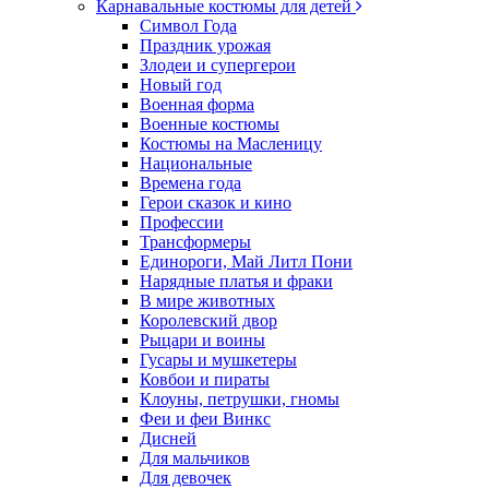
Карнавальные костюмы для детей
Символ Года
Праздник урожая
Злодеи и супергерои
Новый год
Военная форма
Военные костюмы
Костюмы на Масленицу
Национальные
Времена года
Герои сказок и кино
Профессии
Трансформеры
Единороги, Май Литл Пони
Нарядные платья и фраки
В мире животных
Королевский двор
Рыцари и воины
Гусары и мушкетеры
Ковбои и пираты
Клоуны, петрушки, гномы
Феи и феи Винкс
Дисней
Для мальчиков
Для девочек