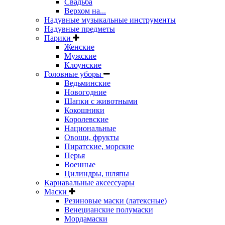
Свадьба
Верхом на...
Надувные музыкальные инструменты
Надувные предметы
Парики
Женские
Мужские
Клоунские
Головные уборы
Ведьминские
Новогодние
Шапки с животными
Кокошники
Королевские
Национальные
Овощи, фрукты
Пиратские, морские
Перья
Военные
Цилиндры, шляпы
Карнавальные аксессуары
Маски
Резиновые маски (латексные)
Венецианские полумаски
Мордамаски