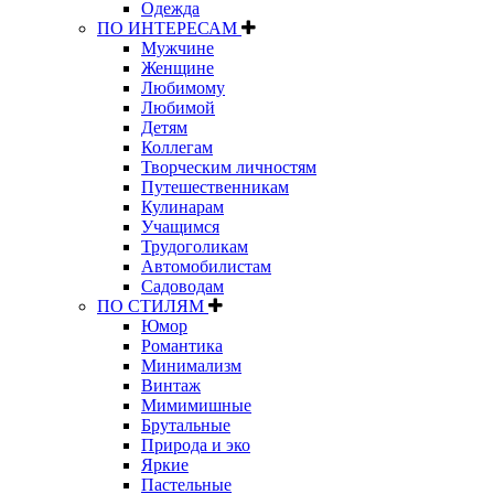
Одежда
ПО ИНТЕРЕСАМ
Мужчине
Женщине
Любимому
Любимой
Детям
Коллегам
Творческим личностям
Путешественникам
Кулинарам
Учащимся
Трудоголикам
Автомобилистам
Садоводам
ПО СТИЛЯМ
Юмор
Романтика
Минимализм
Винтаж
Мимимишные
Брутальные
Природа и эко
Яркие
Пастельные