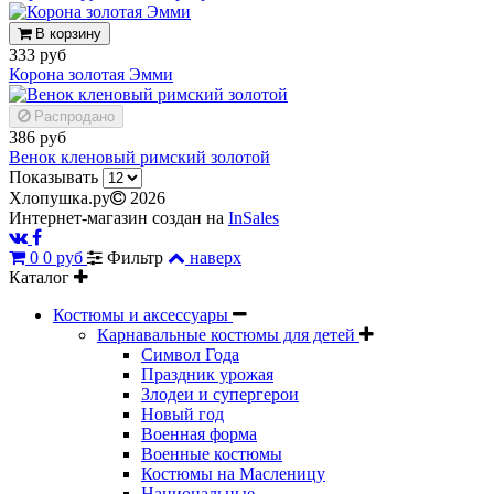
В корзину
333 руб
Корона золотая Эмми
Распродано
386 руб
Венок кленовый римский золотой
Показывать
Хлопушка.ру
2026
Интернет-магазин создан на
InSales
0
0 руб
Фильтр
наверх
Каталог
Костюмы и аксессуары
Карнавальные костюмы для детей
Символ Года
Праздник урожая
Злодеи и супергерои
Новый год
Военная форма
Военные костюмы
Костюмы на Масленицу
Национальные