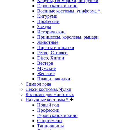
Клоуны, скоморохи, петрушки
Герои сказок и кино
Военные костюмы, униформа *
Кигуруми
Профессии
Звезды
Исторические
Принцессы, королевы, рыцари
Животные
Пираты и пиратки
Ретро, Стиляги
Disco, Хиппи
Вестерн
Мужские
Женские
Плащи, накидки
Символ года
Секси костюмы, Чулки
Костюмы для животных
Надувные костюмы *
Новый год
Профессии
Герои сказок и кино
Спортсмены
Танцовщицы