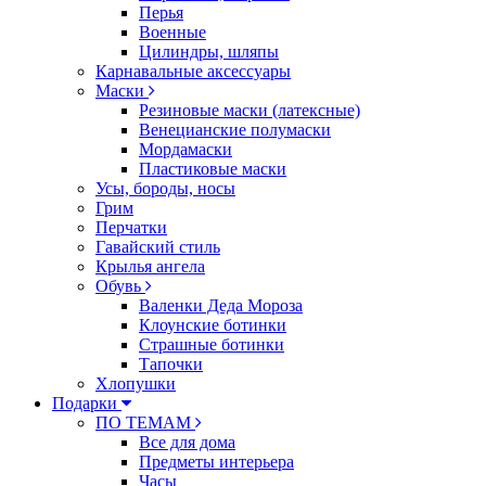
Перья
Военные
Цилиндры, шляпы
Карнавальные аксессуары
Маски
Резиновые маски (латексные)
Венецианские полумаски
Мордамаски
Пластиковые маски
Усы, бороды, носы
Грим
Перчатки
Гавайский стиль
Крылья ангела
Обувь
Валенки Деда Мороза
Клоунские ботинки
Страшные ботинки
Тапочки
Хлопушки
Подарки
ПО ТЕМАМ
Все для дома
Предметы интерьера
Часы