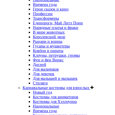
Времена года
Герои сказок и кино
Профессии
Трансформеры
Единороги, Май Литл Пони
Нарядные платья и фраки
В мире животных
Королевский двор
Рыцари и воины
Гусары и мушкетеры
Ковбои и пираты
Клоуны, петрушки, гномы
Феи и феи Винкс
Дисней
Для мальчиков
Для девочек
Для малышей и малышек
Стиляги
Карнавальные костюмы для взрослых
Новый год
Костюмы для аниматоров
Костюмы для Хэллоуина
Национальные
Времена года