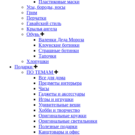
Пластиковые маски
Усы, бороды, носы
Грим
Перчатки
Гавайский стиль
Крылья ангела
Обувь
Валенки Деда Мороза
Клоунские ботинки
Страшные ботинки
Тапочки
Хлопушки
Подарки
ПО ТЕМАМ
Все для дома
Предметы интерьера
Часы
Гаджеты и аксессуары
Игры и игрушки
Удивительные вещи
Хобби и творчество
Оригинальные кружки
Оригинальные светильники
Полезные подарки
Канцтовары и офис