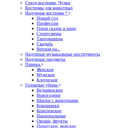
Секси костюмы, Чулки
Костюмы для животных
Надувные костюмы *
Новый год
Профессии
Герои сказок и кино
Спортсмены
Танцовщицы
Свадьба
Верхом на...
Надувные музыкальные инструменты
Надувные предметы
Парики
Женские
Мужские
Клоунские
Головные уборы
Ведьминские
Новогодние
Шапки с животными
Кокошники
Королевские
Национальные
Овощи, фрукты
Пиратские, морские