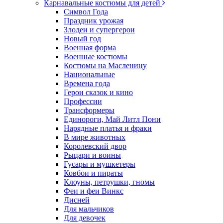
Карнавальные костюмы для детей
Символ Года
Праздник урожая
Злодеи и супергерои
Новый год
Военная форма
Военные костюмы
Костюмы на Масленицу
Национальные
Времена года
Герои сказок и кино
Профессии
Трансформеры
Единороги, Май Литл Пони
Нарядные платья и фраки
В мире животных
Королевский двор
Рыцари и воины
Гусары и мушкетеры
Ковбои и пираты
Клоуны, петрушки, гномы
Феи и феи Винкс
Дисней
Для мальчиков
Для девочек