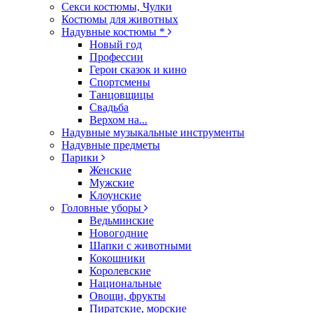
Секси костюмы, Чулки
Костюмы для животных
Надувные костюмы *
Новый год
Профессии
Герои сказок и кино
Спортсмены
Танцовщицы
Свадьба
Верхом на...
Надувные музыкальные инструменты
Надувные предметы
Парики
Женские
Мужские
Клоунские
Головные уборы
Ведьминские
Новогодние
Шапки с животными
Кокошники
Королевские
Национальные
Овощи, фрукты
Пиратские, морские