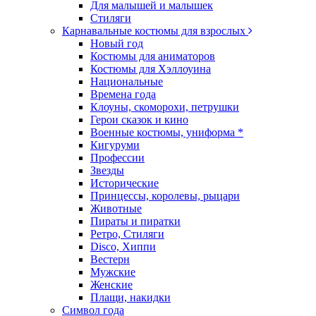
Для малышей и малышек
Стиляги
Карнавальные костюмы для взрослых
Новый год
Костюмы для аниматоров
Костюмы для Хэллоуина
Национальные
Времена года
Клоуны, скоморохи, петрушки
Герои сказок и кино
Военные костюмы, униформа *
Кигуруми
Профессии
Звезды
Исторические
Принцессы, королевы, рыцари
Животные
Пираты и пиратки
Ретро, Стиляги
Disco, Хиппи
Вестерн
Мужские
Женские
Плащи, накидки
Символ года