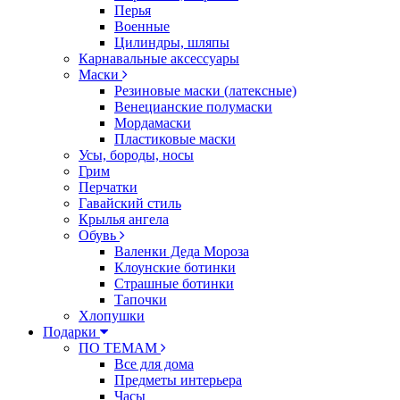
Перья
Военные
Цилиндры, шляпы
Карнавальные аксессуары
Маски
Резиновые маски (латексные)
Венецианские полумаски
Мордамаски
Пластиковые маски
Усы, бороды, носы
Грим
Перчатки
Гавайский стиль
Крылья ангела
Обувь
Валенки Деда Мороза
Клоунские ботинки
Страшные ботинки
Тапочки
Хлопушки
Подарки
ПО ТЕМАМ
Все для дома
Предметы интерьера
Часы