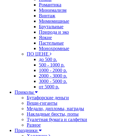
Романтика
Минимализм
Винтаж
Мимимишные
Брутальные
Природа и эко
Яркие
Пастельные
Монохромные
ПО ЦЕНЕ
до 500 р.
500 - 1000 р.
1000 - 2000 р.
2000 - 3000 р.
3000 - 5000 р.
от 5000 р.
Приколы
Бутафорские деньги
Вещи-гиганты
Медали, дипломы, награды
Накладные бюсты, попы
Туалетная бумага и салфетки
Разное
Праздники
Хэллоуин