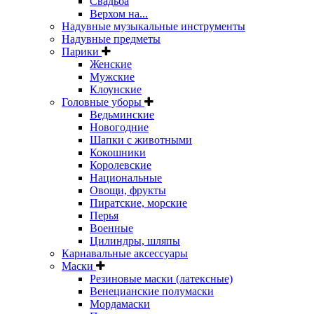
Свадьба
Верхом на...
Надувные музыкальные инструменты
Надувные предметы
Парики
Женские
Мужские
Клоунские
Головные уборы
Ведьминские
Новогодние
Шапки с животными
Кокошники
Королевские
Национальные
Овощи, фрукты
Пиратские, морские
Перья
Военные
Цилиндры, шляпы
Карнавальные аксессуары
Маски
Резиновые маски (латексные)
Венецианские полумаски
Мордамаски