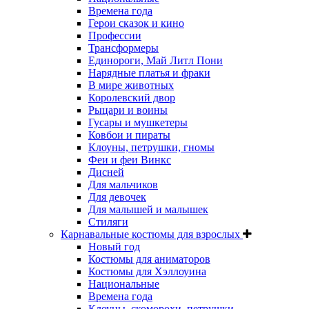
Времена года
Герои сказок и кино
Профессии
Трансформеры
Единороги, Май Литл Пони
Нарядные платья и фраки
В мире животных
Королевский двор
Рыцари и воины
Гусары и мушкетеры
Ковбои и пираты
Клоуны, петрушки, гномы
Феи и феи Винкс
Дисней
Для мальчиков
Для девочек
Для малышей и малышек
Стиляги
Карнавальные костюмы для взрослых
Новый год
Костюмы для аниматоров
Костюмы для Хэллоуина
Национальные
Времена года
Клоуны, скоморохи, петрушки