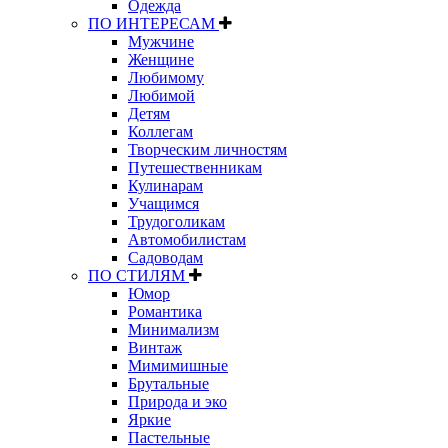
Одежда
ПО ИНТЕРЕСАМ
Мужчине
Женщине
Любимому
Любимой
Детям
Коллегам
Творческим личностям
Путешественникам
Кулинарам
Учащимся
Трудоголикам
Автомобилистам
Садоводам
ПО СТИЛЯМ
Юмор
Романтика
Минимализм
Винтаж
Мимимишные
Брутальные
Природа и эко
Яркие
Пастельные