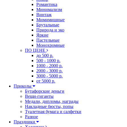
Романтика
Минимализм
Винтаж
Мимимишные
Брутальные
Природа и эко
Яркие
Пастельные
Монохромные
ПО ЦЕНЕ
до 500 р.
500 - 1000 р.
1000 - 2000 р.
2000 - 3000 р.
3000 - 5000 р.
от 5000 р.
Приколы
Бутафорские деньги
Вещи-гиганты
Медали, дипломы, награды
Накладные бюсты, попы
Туалетная бумага и салфетки
Разное
Праздники
Хэллоуин