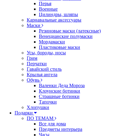
Перья
Военные
Цилиндры, шляпы
Карнавальные аксессуары
Маски
Резиновые маски (латексные)
Венецианские полумаски
Мордамаски
Пластиковые маски
Усы, бороды, носы
Грим
Перчатки
Гавайский стиль
Крылья ангела
Обувь
Валенки Деда Мороза
Клоунские ботинки
Страшные ботинки
Тапочки
Хлопушки
Подарки
ПО ТЕМАМ
Все для дома
Предметы интерьера
Часы