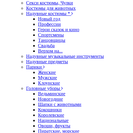
Секси костюмы, Чулки
Костюмы для животных
Надувные костюмы *
Новый год
Профессии
Герои сказок и кино
Спортсмены
Танцовщицы
Свадьба
Верхом на...
Надувные музыкальные инструменты
Надувные предметы
Парики
Женские
Мужские
Клоунские
Головные уборы
Ведьминские
Новогодние
Шапки с животными
Кокошники
Королевские
Национальные
Овощи, фрукты
Пиратские, морские