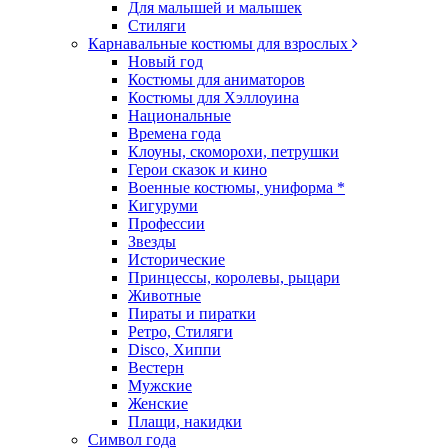
Для малышей и малышек
Стиляги
Карнавальные костюмы для взрослых
Новый год
Костюмы для аниматоров
Костюмы для Хэллоуина
Национальные
Времена года
Клоуны, скоморохи, петрушки
Герои сказок и кино
Военные костюмы, униформа *
Кигуруми
Профессии
Звезды
Исторические
Принцессы, королевы, рыцари
Животные
Пираты и пиратки
Ретро, Стиляги
Disco, Хиппи
Вестерн
Мужские
Женские
Плащи, накидки
Символ года