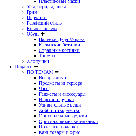
Пластиковые маски
Усы, бороды, носы
Грим
Перчатки
Гавайский стиль
Крылья ангела
Обувь
Валенки Деда Мороза
Клоунские ботинки
Страшные ботинки
Тапочки
Хлопушки
Подарки
ПО ТЕМАМ
Все для дома
Предметы интерьера
Часы
Гаджеты и аксессуары
Игры и игрушки
Удивительные вещи
Хобби и творчество
Оригинальные кружки
Оригинальные светильники
Полезные подарки
Канцтовары и офис