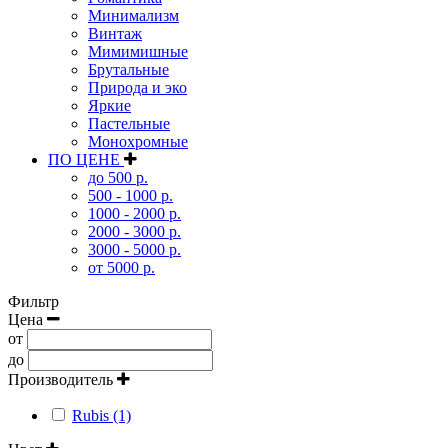
Минимализм
Винтаж
Мимимишные
Брутальные
Природа и эко
Яркие
Пастельные
Монохромные
ПО ЦЕНЕ
до 500 р.
500 - 1000 р.
1000 - 2000 р.
2000 - 3000 р.
3000 - 5000 р.
от 5000 р.
Фильтр
Цена
от
до
Производитель
Rubis (1)