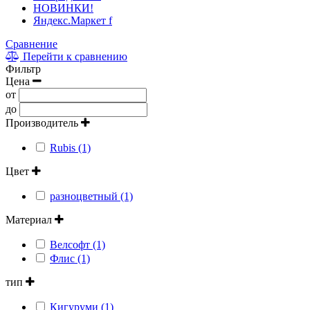
НОВИНКИ!
Яндекс.Маркет f
Сравнение
Перейти к сравнению
Фильтр
Цена
от
до
Производитель
Rubis (1)
Цвет
разноцветный (1)
Материал
Велсофт (1)
Флис (1)
тип
Кигуруми (1)