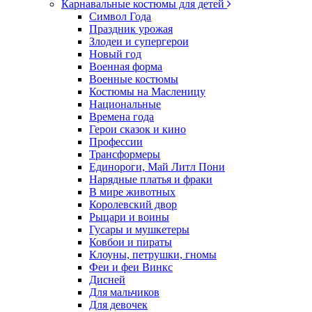
Карнавальные костюмы для детей
Символ Года
Праздник урожая
Злодеи и супергерои
Новый год
Военная форма
Военные костюмы
Костюмы на Масленицу
Национальные
Времена года
Герои сказок и кино
Профессии
Трансформеры
Единороги, Май Литл Пони
Нарядные платья и фраки
В мире животных
Королевский двор
Рыцари и воины
Гусары и мушкетеры
Ковбои и пираты
Клоуны, петрушки, гномы
Феи и феи Винкс
Дисней
Для мальчиков
Для девочек