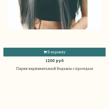
В корзину
1200 руб
Парик карнавальный Ведьмы с проседью