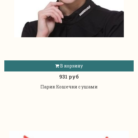
В корзину
931 руб
Парик Кошечки с ушами