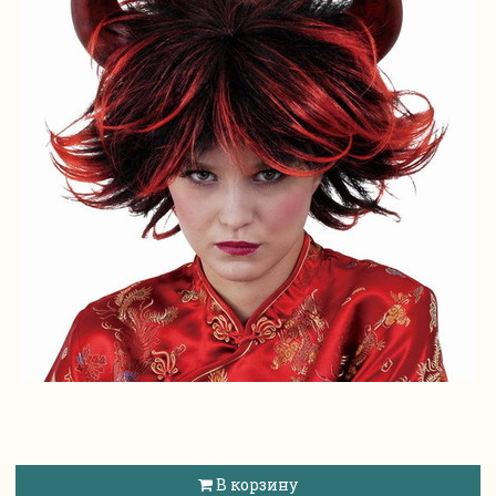
В корзину