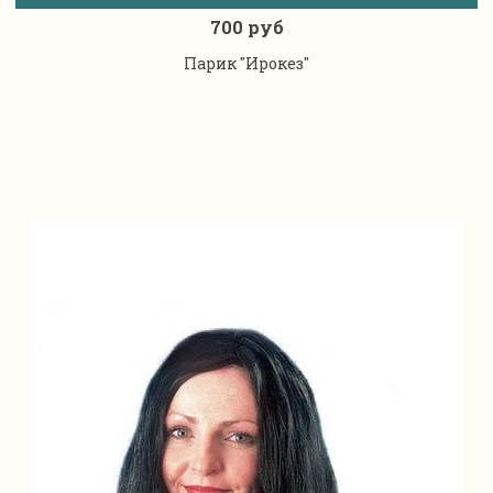
700 руб
Парик "Ирокез"