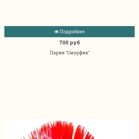
Подробнее
700 руб
Парик "Смурфик"