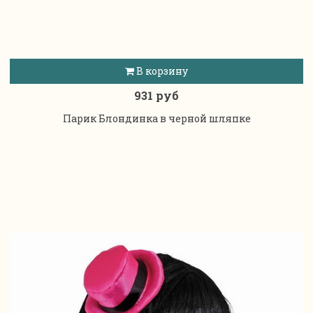
В корзину
931 руб
Парик Блондинка в черной шляпке