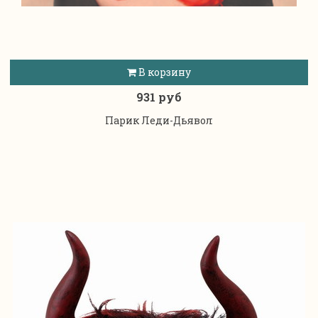
В корзину
931 руб
Парик Леди-Дьявол