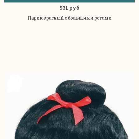
931 руб
Парик красный с большими рогами