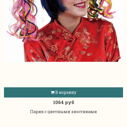
В корзину
1064 руб
Парик с цветными хвостиками