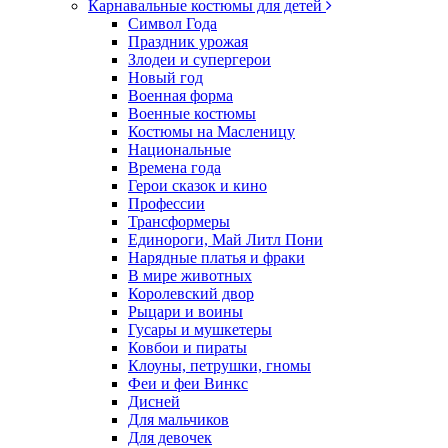
Карнавальные костюмы для детей
Символ Года
Праздник урожая
Злодеи и супергерои
Новый год
Военная форма
Военные костюмы
Костюмы на Масленицу
Национальные
Времена года
Герои сказок и кино
Профессии
Трансформеры
Единороги, Май Литл Пони
Нарядные платья и фраки
В мире животных
Королевский двор
Рыцари и воины
Гусары и мушкетеры
Ковбои и пираты
Клоуны, петрушки, гномы
Феи и феи Винкс
Дисней
Для мальчиков
Для девочек