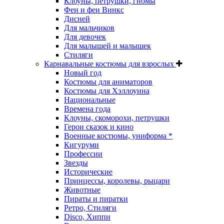
Клоуны, петрушки, гномы
Феи и феи Винкс
Дисней
Для мальчиков
Для девочек
Для малышей и малышек
Стиляги
Карнавальные костюмы для взрослых
Новый год
Костюмы для аниматоров
Костюмы для Хэллоуина
Национальные
Времена года
Клоуны, скоморохи, петрушки
Герои сказок и кино
Военные костюмы, униформа *
Кигуруми
Профессии
Звезды
Исторические
Принцессы, королевы, рыцари
Животные
Пираты и пиратки
Ретро, Стиляги
Disco, Хиппи