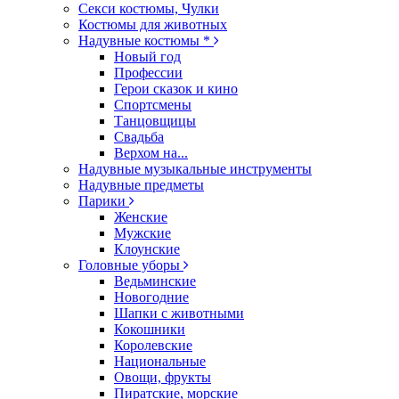
Секси костюмы, Чулки
Костюмы для животных
Надувные костюмы *
Новый год
Профессии
Герои сказок и кино
Спортсмены
Танцовщицы
Свадьба
Верхом на...
Надувные музыкальные инструменты
Надувные предметы
Парики
Женские
Мужские
Клоунские
Головные уборы
Ведьминские
Новогодние
Шапки с животными
Кокошники
Королевские
Национальные
Овощи, фрукты
Пиратские, морские