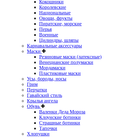
Кокошники
Королевские
Национальные
Овощи, фрукты
Пиратские, морские
Перья
Военные
Цилиндры, шляпы
Карнавальные аксессуары
Маски
Резиновые маски (латексные)
Венецианские полумаски
Мордамаски
Пластиковые маски
Усы, бороды, носы
Грим
Перчатки
Гавайский стиль
Крылья ангела
Обувь
Валенки Деда Мороза
Клоунские ботинки
Страшные ботинки
Тапочки
Хлопушки