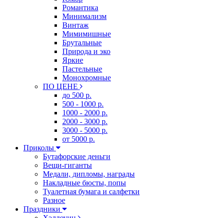
Романтика
Минимализм
Винтаж
Мимимишные
Брутальные
Природа и эко
Яркие
Пастельные
Монохромные
ПО ЦЕНЕ
до 500 р.
500 - 1000 р.
1000 - 2000 р.
2000 - 3000 р.
3000 - 5000 р.
от 5000 р.
Приколы
Бутафорские деньги
Вещи-гиганты
Медали, дипломы, награды
Накладные бюсты, попы
Туалетная бумага и салфетки
Разное
Праздники
Хэллоуин