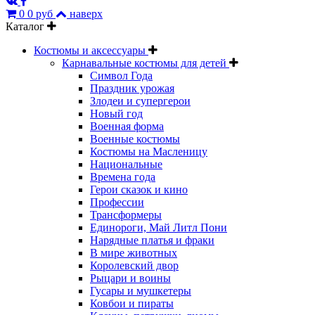
0
0 руб
наверх
Каталог
Костюмы и аксессуары
Карнавальные костюмы для детей
Символ Года
Праздник урожая
Злодеи и супергерои
Новый год
Военная форма
Военные костюмы
Костюмы на Масленицу
Национальные
Времена года
Герои сказок и кино
Профессии
Трансформеры
Единороги, Май Литл Пони
Нарядные платья и фраки
В мире животных
Королевский двор
Рыцари и воины
Гусары и мушкетеры
Ковбои и пираты