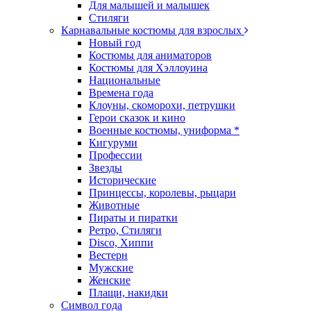
Для малышей и малышек
Стиляги
Карнавальные костюмы для взрослых
Новый год
Костюмы для аниматоров
Костюмы для Хэллоуина
Национальные
Времена года
Клоуны, скоморохи, петрушки
Герои сказок и кино
Военные костюмы, униформа *
Кигуруми
Профессии
Звезды
Исторические
Принцессы, королевы, рыцари
Животные
Пираты и пиратки
Ретро, Стиляги
Disco, Хиппи
Вестерн
Мужские
Женские
Плащи, накидки
Символ года