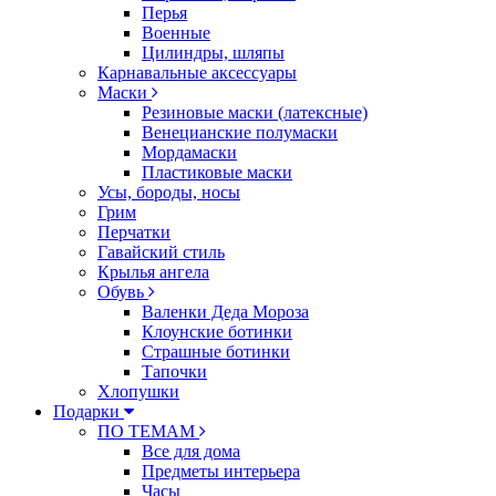
Перья
Военные
Цилиндры, шляпы
Карнавальные аксессуары
Маски
Резиновые маски (латексные)
Венецианские полумаски
Мордамаски
Пластиковые маски
Усы, бороды, носы
Грим
Перчатки
Гавайский стиль
Крылья ангела
Обувь
Валенки Деда Мороза
Клоунские ботинки
Страшные ботинки
Тапочки
Хлопушки
Подарки
ПО ТЕМАМ
Все для дома
Предметы интерьера
Часы