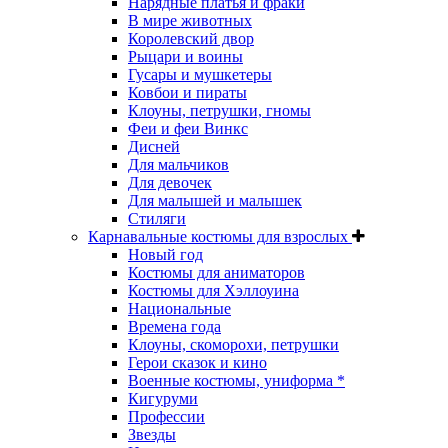
Нарядные платья и фраки
В мире животных
Королевский двор
Рыцари и воины
Гусары и мушкетеры
Ковбои и пираты
Клоуны, петрушки, гномы
Феи и феи Винкс
Дисней
Для мальчиков
Для девочек
Для малышей и малышек
Стиляги
Карнавальные костюмы для взрослых
Новый год
Костюмы для аниматоров
Костюмы для Хэллоуина
Национальные
Времена года
Клоуны, скоморохи, петрушки
Герои сказок и кино
Военные костюмы, униформа *
Кигуруми
Профессии
Звезды