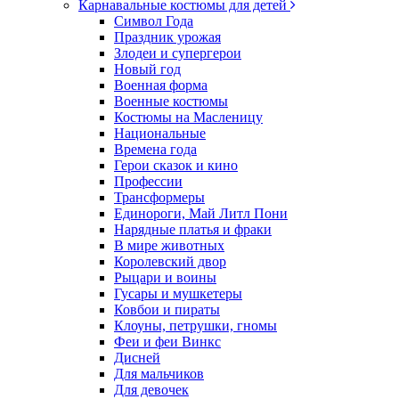
Карнавальные костюмы для детей
Символ Года
Праздник урожая
Злодеи и супергерои
Новый год
Военная форма
Военные костюмы
Костюмы на Масленицу
Национальные
Времена года
Герои сказок и кино
Профессии
Трансформеры
Единороги, Май Литл Пони
Нарядные платья и фраки
В мире животных
Королевский двор
Рыцари и воины
Гусары и мушкетеры
Ковбои и пираты
Клоуны, петрушки, гномы
Феи и феи Винкс
Дисней
Для мальчиков
Для девочек