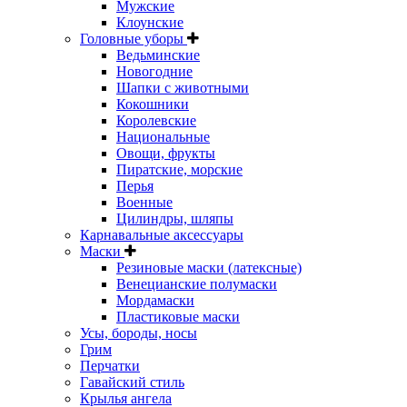
Мужские
Клоунские
Головные уборы
Ведьминские
Новогодние
Шапки с животными
Кокошники
Королевские
Национальные
Овощи, фрукты
Пиратские, морские
Перья
Военные
Цилиндры, шляпы
Карнавальные аксессуары
Маски
Резиновые маски (латексные)
Венецианские полумаски
Мордамаски
Пластиковые маски
Усы, бороды, носы
Грим
Перчатки
Гавайский стиль
Крылья ангела