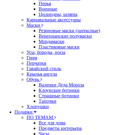
Перья
Военные
Цилиндры, шляпы
Карнавальные аксессуары
Маски
Резиновые маски (латексные)
Венецианские полумаски
Мордамаски
Пластиковые маски
Усы, бороды, носы
Грим
Перчатки
Гавайский стиль
Крылья ангела
Обувь
Валенки Деда Мороза
Клоунские ботинки
Страшные ботинки
Тапочки
Хлопушки
Подарки
ПО ТЕМАМ
Все для дома
Предметы интерьера
Часы