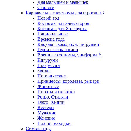
Для малышей и малышек
Стиляги
Карнавальные костюмы для взрослых
Новый год
Костюмы для аниматоров
Костюмы для Хэллоуина
Национальные
Времена года
Клоуны, скоморохи, петрушки
Герои сказок и кино
Военные костюмы, униформа *
Кигуруми
Профессии
Звезды
Исторические
Принцессы, королевы, рыцари
Животные
Пираты и пиратки
Ретро, Стиляги
Disco, Хиппи
Вестерн
Мужские
Женские
Плащи, накидки
Символ года