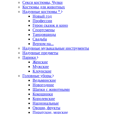
Секси костюмы, Чулки
Костюмы для животных
Надувные костюмы *
Новый год
Профессии
Герои сказок и кино
Спортсмены
Танцовщицы
Свадьба
Верхом на...
Надувные музыкальные инструменты
Надувные предметы
Парики
Женские
Мужские
Клоунские
Головные уборы
Ведьминские
Новогодние
Шапки с животными
Кокошники
Королевские
Национальные
Овощи, фрукты
Пиратские, морские