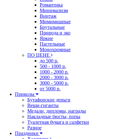
Романтика
Минимализм
Винтаж
Мимимишные
Брутальные
Природа и эко
Яркие
Пастельные
Монохромные
ПО ЦЕНЕ
до 500 р.
500 - 1000 р.
1000 - 2000 р.
2000 - 3000 р.
3000 - 5000 р.
от 5000 р.
Приколы
Бутафорские деньги
Вещи-гиганты
Медали, дипломы, награды
Накладные бюсты, попы
Туалетная бумага и салфетки
Разное
Праздники
Хэллоуин