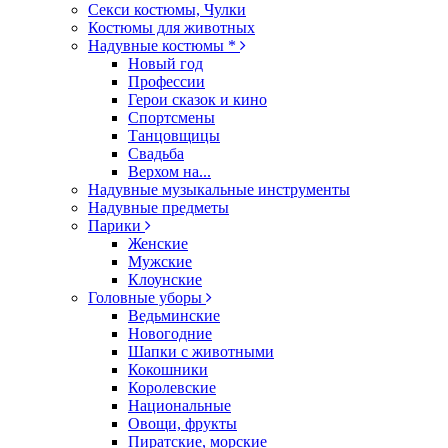
Секси костюмы, Чулки
Костюмы для животных
Надувные костюмы *
Новый год
Профессии
Герои сказок и кино
Спортсмены
Танцовщицы
Свадьба
Верхом на...
Надувные музыкальные инструменты
Надувные предметы
Парики
Женские
Мужские
Клоунские
Головные уборы
Ведьминские
Новогодние
Шапки с животными
Кокошники
Королевские
Национальные
Овощи, фрукты
Пиратские, морские