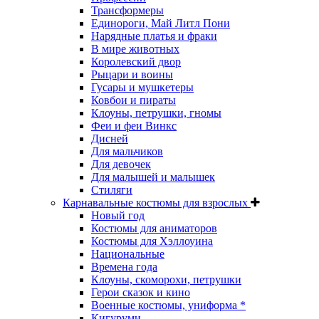
Трансформеры
Единороги, Май Литл Пони
Нарядные платья и фраки
В мире животных
Королевский двор
Рыцари и воины
Гусары и мушкетеры
Ковбои и пираты
Клоуны, петрушки, гномы
Феи и феи Винкс
Дисней
Для мальчиков
Для девочек
Для малышей и малышек
Стиляги
Карнавальные костюмы для взрослых
Новый год
Костюмы для аниматоров
Костюмы для Хэллоуина
Национальные
Времена года
Клоуны, скоморохи, петрушки
Герои сказок и кино
Военные костюмы, униформа *
Кигуруми