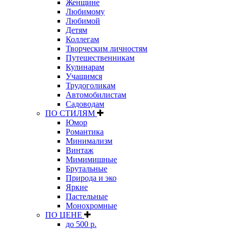
Женщине
Любимому
Любимой
Детям
Коллегам
Творческим личностям
Путешественникам
Кулинарам
Учащимся
Трудоголикам
Автомобилистам
Садоводам
ПО СТИЛЯМ
Юмор
Романтика
Минимализм
Винтаж
Мимимишные
Брутальные
Природа и эко
Яркие
Пастельные
Монохромные
ПО ЦЕНЕ
до 500 р.