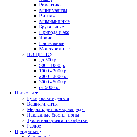
Романтика
Минимализм
Винтаж
Мимимишные
Брутальные
Природа и эко
Яркие
Пастельные
Монохромные
ПО ЦЕНЕ
до 500 р.
500 - 1000 р.
1000 - 2000 р.
2000 - 3000 р.
3000 - 5000 р.
от 5000 р.
Приколы
Бутафорские деньги
Вещи-гиганты
Медали, дипломы, награды
Накладные бюсты, попы
Туалетная бумага и салфетки
Разное
Праздники
Хэллоуин