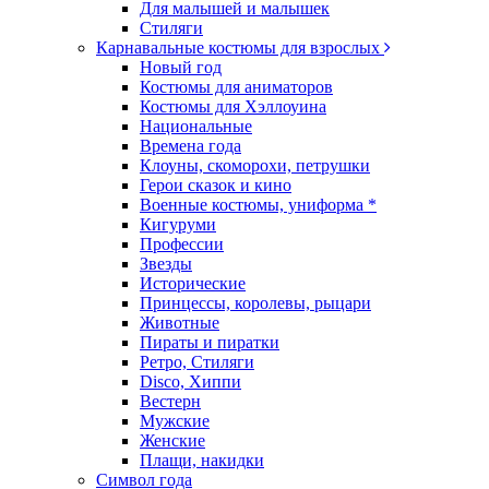
Для малышей и малышек
Стиляги
Карнавальные костюмы для взрослых
Новый год
Костюмы для аниматоров
Костюмы для Хэллоуина
Национальные
Времена года
Клоуны, скоморохи, петрушки
Герои сказок и кино
Военные костюмы, униформа *
Кигуруми
Профессии
Звезды
Исторические
Принцессы, королевы, рыцари
Животные
Пираты и пиратки
Ретро, Стиляги
Disco, Хиппи
Вестерн
Мужские
Женские
Плащи, накидки
Символ года