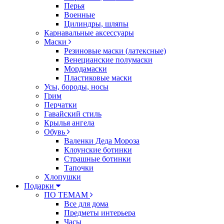
Перья
Военные
Цилиндры, шляпы
Карнавальные аксессуары
Маски
Резиновые маски (латексные)
Венецианские полумаски
Мордамаски
Пластиковые маски
Усы, бороды, носы
Грим
Перчатки
Гавайский стиль
Крылья ангела
Обувь
Валенки Деда Мороза
Клоунские ботинки
Страшные ботинки
Тапочки
Хлопушки
Подарки
ПО ТЕМАМ
Все для дома
Предметы интерьера
Часы