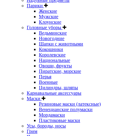
Надувные предметы
Парики
Женские
Мужские
Клоунские
Головные уборы
Ведьминские
Новогодние
Шапки с животными
Кокошники
Королевские
Национальные
Овощи, фрукты
Пиратские, морские
Перья
Военные
Цилиндры, шляпы
Карнавальные аксессуары
Маски
Резиновые маски (латексные)
Венецианские полумаски
Мордамаски
Пластиковые маски
Усы, бороды, носы
Грим