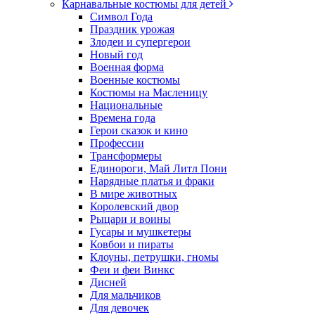
Карнавальные костюмы для детей
Символ Года
Праздник урожая
Злодеи и супергерои
Новый год
Военная форма
Военные костюмы
Костюмы на Масленицу
Национальные
Времена года
Герои сказок и кино
Профессии
Трансформеры
Единороги, Май Литл Пони
Нарядные платья и фраки
В мире животных
Королевский двор
Рыцари и воины
Гусары и мушкетеры
Ковбои и пираты
Клоуны, петрушки, гномы
Феи и феи Винкс
Дисней
Для мальчиков
Для девочек