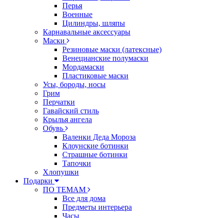
Перья
Военные
Цилиндры, шляпы
Карнавальные аксессуары
Маски
Резиновые маски (латексные)
Венецианские полумаски
Мордамаски
Пластиковые маски
Усы, бороды, носы
Грим
Перчатки
Гавайский стиль
Крылья ангела
Обувь
Валенки Деда Мороза
Клоунские ботинки
Страшные ботинки
Тапочки
Хлопушки
Подарки
ПО ТЕМАМ
Все для дома
Предметы интерьера
Часы