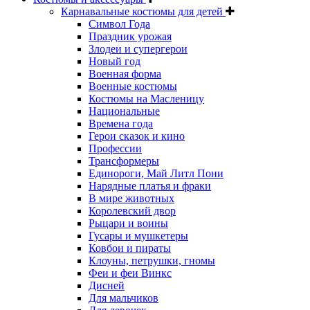
Карнавальные костюмы для детей
Символ Года
Праздник урожая
Злодеи и супергерои
Новый год
Военная форма
Военные костюмы
Костюмы на Масленицу
Национальные
Времена года
Герои сказок и кино
Профессии
Трансформеры
Единороги, Май Литл Пони
Нарядные платья и фраки
В мире животных
Королевский двор
Рыцари и воины
Гусары и мушкетеры
Ковбои и пираты
Клоуны, петрушки, гномы
Феи и феи Винкс
Дисней
Для мальчиков