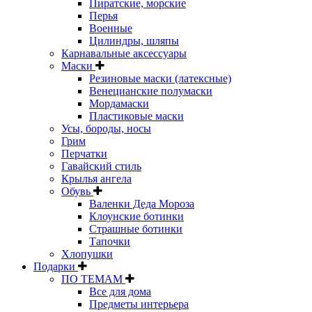
Пиратские, морские
Перья
Военные
Цилиндры, шляпы
Карнавальные аксессуары
Маски
Резиновые маски (латексные)
Венецианские полумаски
Мордамаски
Пластиковые маски
Усы, бороды, носы
Грим
Перчатки
Гавайский стиль
Крылья ангела
Обувь
Валенки Деда Мороза
Клоунские ботинки
Страшные ботинки
Тапочки
Хлопушки
Подарки
ПО ТЕМАМ
Все для дома
Предметы интерьера