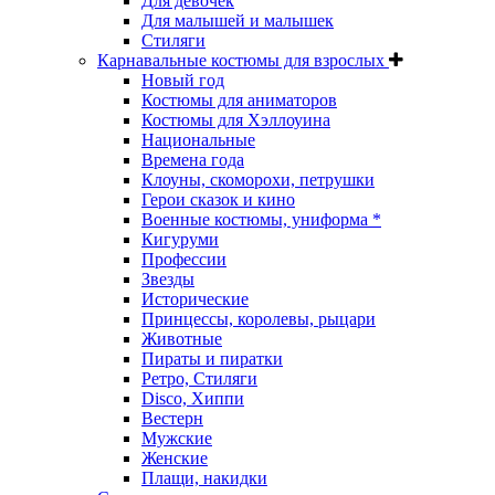
Для девочек
Для малышей и малышек
Стиляги
Карнавальные костюмы для взрослых
Новый год
Костюмы для аниматоров
Костюмы для Хэллоуина
Национальные
Времена года
Клоуны, скоморохи, петрушки
Герои сказок и кино
Военные костюмы, униформа *
Кигуруми
Профессии
Звезды
Исторические
Принцессы, королевы, рыцари
Животные
Пираты и пиратки
Ретро, Стиляги
Disco, Хиппи
Вестерн
Мужские
Женские
Плащи, накидки