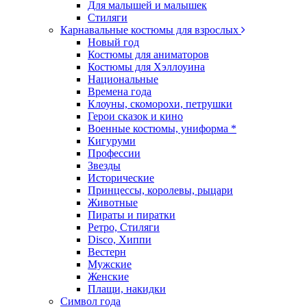
Для малышей и малышек
Стиляги
Карнавальные костюмы для взрослых
Новый год
Костюмы для аниматоров
Костюмы для Хэллоуина
Национальные
Времена года
Клоуны, скоморохи, петрушки
Герои сказок и кино
Военные костюмы, униформа *
Кигуруми
Профессии
Звезды
Исторические
Принцессы, королевы, рыцари
Животные
Пираты и пиратки
Ретро, Стиляги
Disco, Хиппи
Вестерн
Мужские
Женские
Плащи, накидки
Символ года