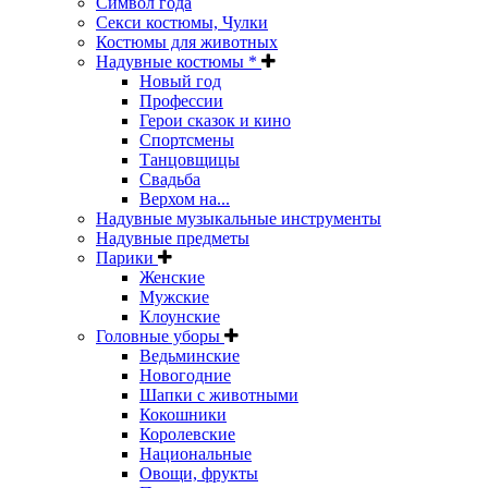
Символ года
Секси костюмы, Чулки
Костюмы для животных
Надувные костюмы *
Новый год
Профессии
Герои сказок и кино
Спортсмены
Танцовщицы
Свадьба
Верхом на...
Надувные музыкальные инструменты
Надувные предметы
Парики
Женские
Мужские
Клоунские
Головные уборы
Ведьминские
Новогодние
Шапки с животными
Кокошники
Королевские
Национальные
Овощи, фрукты