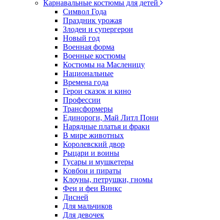
Карнавальные костюмы для детей
Символ Года
Праздник урожая
Злодеи и супергерои
Новый год
Военная форма
Военные костюмы
Костюмы на Масленицу
Национальные
Времена года
Герои сказок и кино
Профессии
Трансформеры
Единороги, Май Литл Пони
Нарядные платья и фраки
В мире животных
Королевский двор
Рыцари и воины
Гусары и мушкетеры
Ковбои и пираты
Клоуны, петрушки, гномы
Феи и феи Винкс
Дисней
Для мальчиков
Для девочек