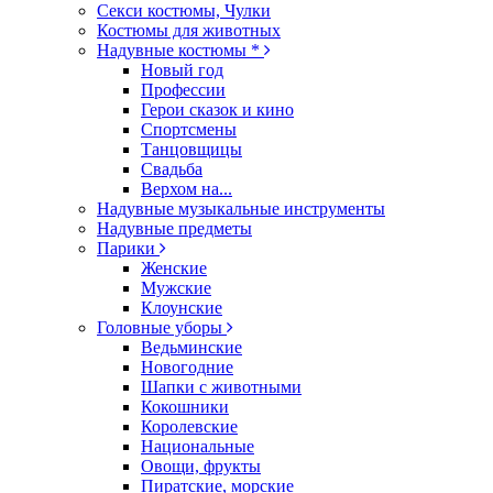
Секси костюмы, Чулки
Костюмы для животных
Надувные костюмы *
Новый год
Профессии
Герои сказок и кино
Спортсмены
Танцовщицы
Свадьба
Верхом на...
Надувные музыкальные инструменты
Надувные предметы
Парики
Женские
Мужские
Клоунские
Головные уборы
Ведьминские
Новогодние
Шапки с животными
Кокошники
Королевские
Национальные
Овощи, фрукты
Пиратские, морские