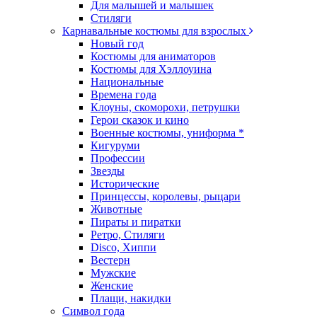
Для малышей и малышек
Стиляги
Карнавальные костюмы для взрослых
Новый год
Костюмы для аниматоров
Костюмы для Хэллоуина
Национальные
Времена года
Клоуны, скоморохи, петрушки
Герои сказок и кино
Военные костюмы, униформа *
Кигуруми
Профессии
Звезды
Исторические
Принцессы, королевы, рыцари
Животные
Пираты и пиратки
Ретро, Стиляги
Disco, Хиппи
Вестерн
Мужские
Женские
Плащи, накидки
Символ года