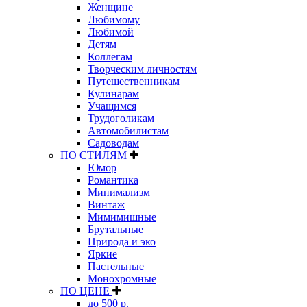
Женщине
Любимому
Любимой
Детям
Коллегам
Творческим личностям
Путешественникам
Кулинарам
Учащимся
Трудоголикам
Автомобилистам
Садоводам
ПО СТИЛЯМ
Юмор
Романтика
Минимализм
Винтаж
Мимимишные
Брутальные
Природа и эко
Яркие
Пастельные
Монохромные
ПО ЦЕНЕ
до 500 р.