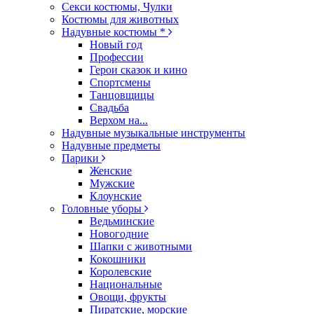
Секси костюмы, Чулки
Костюмы для животных
Надувные костюмы *
Новый год
Профессии
Герои сказок и кино
Спортсмены
Танцовщицы
Свадьба
Верхом на...
Надувные музыкальные инструменты
Надувные предметы
Парики
Женские
Мужские
Клоунские
Головные уборы
Ведьминские
Новогодние
Шапки с животными
Кокошники
Королевские
Национальные
Овощи, фрукты
Пиратские, морские