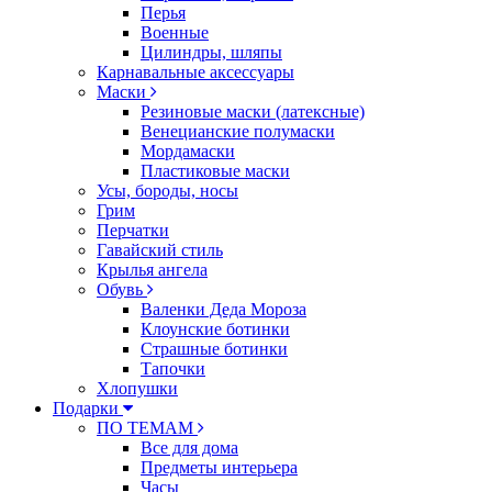
Перья
Военные
Цилиндры, шляпы
Карнавальные аксессуары
Маски
Резиновые маски (латексные)
Венецианские полумаски
Мордамаски
Пластиковые маски
Усы, бороды, носы
Грим
Перчатки
Гавайский стиль
Крылья ангела
Обувь
Валенки Деда Мороза
Клоунские ботинки
Страшные ботинки
Тапочки
Хлопушки
Подарки
ПО ТЕМАМ
Все для дома
Предметы интерьера
Часы