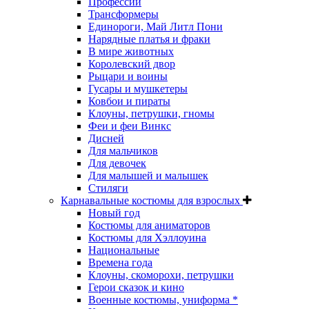
Профессии
Трансформеры
Единороги, Май Литл Пони
Нарядные платья и фраки
В мире животных
Королевский двор
Рыцари и воины
Гусары и мушкетеры
Ковбои и пираты
Клоуны, петрушки, гномы
Феи и феи Винкс
Дисней
Для мальчиков
Для девочек
Для малышей и малышек
Стиляги
Карнавальные костюмы для взрослых
Новый год
Костюмы для аниматоров
Костюмы для Хэллоуина
Национальные
Времена года
Клоуны, скоморохи, петрушки
Герои сказок и кино
Военные костюмы, униформа *