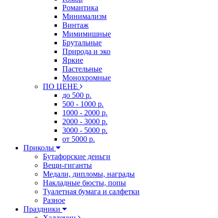
Романтика
Минимализм
Винтаж
Мимимишные
Брутальные
Природа и эко
Яркие
Пастельные
Монохромные
ПО ЦЕНЕ
до 500 р.
500 - 1000 р.
1000 - 2000 р.
2000 - 3000 р.
3000 - 5000 р.
от 5000 р.
Приколы
Бутафорские деньги
Вещи-гиганты
Медали, дипломы, награды
Накладные бюсты, попы
Туалетная бумага и салфетки
Разное
Праздники
Хэллоуин