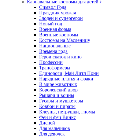
Карнавальные костюмы для детей
Символ Года
Праздник урожая
Злодеи и супергерои
Новый год
Военная форма
Военные костюмы
Костюмы на Масленицу
Национальные
Времена года
Герои сказок и кино
Профессии
Трансформеры
Единороги, Май Литл Пони
Нарядные платья и фраки
В мире животных
Королевский двор
Рыцари и воины
Гусары и мушкетеры
Ковбои и пираты
Клоуны, петрушки, гномы
Феи и феи Винкс
Дисней
Для мальчиков
Для девочек