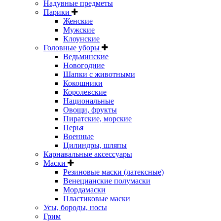
Надувные предметы
Парики
Женские
Мужские
Клоунские
Головные уборы
Ведьминские
Новогодние
Шапки с животными
Кокошники
Королевские
Национальные
Овощи, фрукты
Пиратские, морские
Перья
Военные
Цилиндры, шляпы
Карнавальные аксессуары
Маски
Резиновые маски (латексные)
Венецианские полумаски
Мордамаски
Пластиковые маски
Усы, бороды, носы
Грим