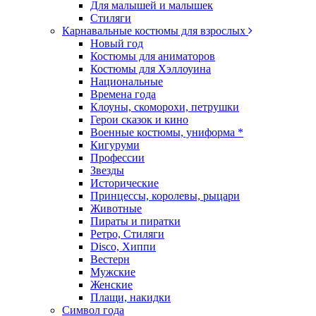
Для малышей и малышек
Стиляги
Карнавальные костюмы для взрослых
Новый год
Костюмы для аниматоров
Костюмы для Хэллоуина
Национальные
Времена года
Клоуны, скоморохи, петрушки
Герои сказок и кино
Военные костюмы, униформа *
Кигуруми
Профессии
Звезды
Исторические
Принцессы, королевы, рыцари
Животные
Пираты и пиратки
Ретро, Стиляги
Disco, Хиппи
Вестерн
Мужские
Женские
Плащи, накидки
Символ года