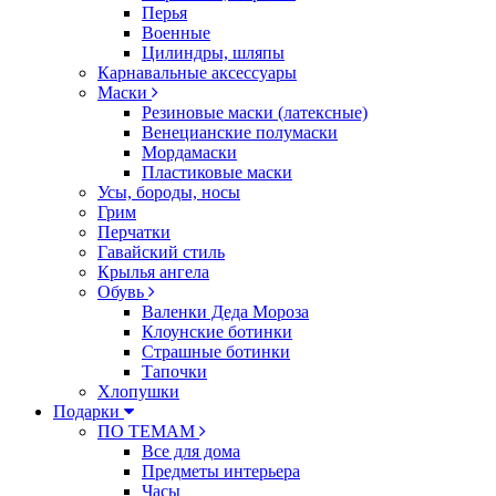
Перья
Военные
Цилиндры, шляпы
Карнавальные аксессуары
Маски
Резиновые маски (латексные)
Венецианские полумаски
Мордамаски
Пластиковые маски
Усы, бороды, носы
Грим
Перчатки
Гавайский стиль
Крылья ангела
Обувь
Валенки Деда Мороза
Клоунские ботинки
Страшные ботинки
Тапочки
Хлопушки
Подарки
ПО ТЕМАМ
Все для дома
Предметы интерьера
Часы