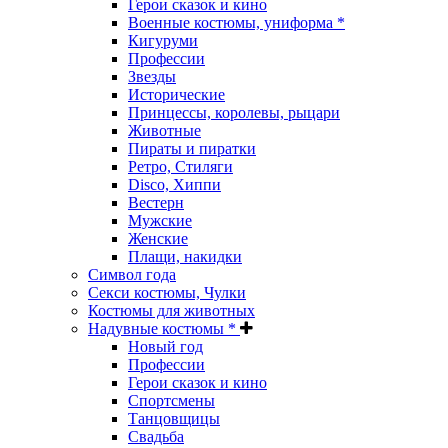
Герои сказок и кино
Военные костюмы, униформа *
Кигуруми
Профессии
Звезды
Исторические
Принцессы, королевы, рыцари
Животные
Пираты и пиратки
Ретро, Стиляги
Disco, Хиппи
Вестерн
Мужские
Женские
Плащи, накидки
Символ года
Секси костюмы, Чулки
Костюмы для животных
Надувные костюмы *
Новый год
Профессии
Герои сказок и кино
Спортсмены
Танцовщицы
Свадьба