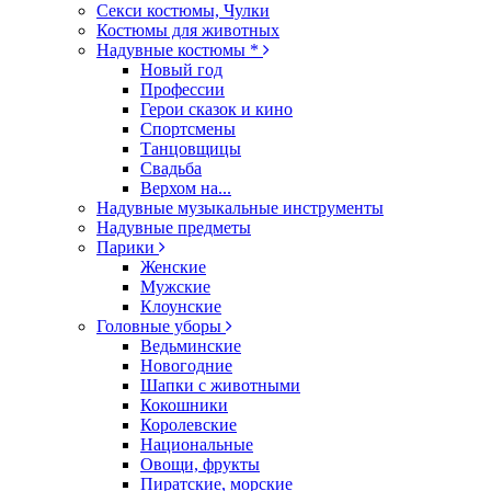
Секси костюмы, Чулки
Костюмы для животных
Надувные костюмы *
Новый год
Профессии
Герои сказок и кино
Спортсмены
Танцовщицы
Свадьба
Верхом на...
Надувные музыкальные инструменты
Надувные предметы
Парики
Женские
Мужские
Клоунские
Головные уборы
Ведьминские
Новогодние
Шапки с животными
Кокошники
Королевские
Национальные
Овощи, фрукты
Пиратские, морские