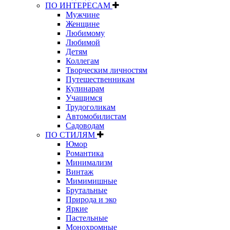
ПО ИНТЕРЕСАМ
Мужчине
Женщине
Любимому
Любимой
Детям
Коллегам
Творческим личностям
Путешественникам
Кулинарам
Учащимся
Трудоголикам
Автомобилистам
Садоводам
ПО СТИЛЯМ
Юмор
Романтика
Минимализм
Винтаж
Мимимишные
Брутальные
Природа и эко
Яркие
Пастельные
Монохромные