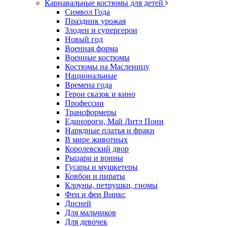
Карнавальные костюмы для детей
Символ Года
Праздник урожая
Злодеи и супергерои
Новый год
Военная форма
Военные костюмы
Костюмы на Масленицу
Национальные
Времена года
Герои сказок и кино
Профессии
Трансформеры
Единороги, Май Литл Пони
Нарядные платья и фраки
В мире животных
Королевский двор
Рыцари и воины
Гусары и мушкетеры
Ковбои и пираты
Клоуны, петрушки, гномы
Феи и феи Винкс
Дисней
Для мальчиков
Для девочек