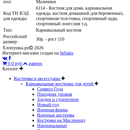
пол:
Мальчики
6114 - Костюм для дома, карнавальная
Код ТН ВЭД
одежда, костюм домашний для беременных,
для одежды:
спортивная толстовка, спортивный худи,
спортивный лонгслив т.д.
Тип:
Карнавальный костюм
Российский
30р. - рост 116
размер:
Хлопушка.ру
2026
Интернет-магазин создан на
InSales
0
0 руб
наверх
Каталог
Костюмы и аксессуары
Карнавальные костюмы для детей
Символ Года
Праздник урожая
Злодеи и супергерои
Новый год
Военная форма
Военные костюмы
Костюмы на Масленицу
Национальные