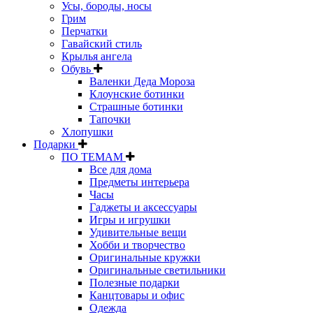
Усы, бороды, носы
Грим
Перчатки
Гавайский стиль
Крылья ангела
Обувь
Валенки Деда Мороза
Клоунские ботинки
Страшные ботинки
Тапочки
Хлопушки
Подарки
ПО ТЕМАМ
Все для дома
Предметы интерьера
Часы
Гаджеты и аксессуары
Игры и игрушки
Удивительные вещи
Хобби и творчество
Оригинальные кружки
Оригинальные светильники
Полезные подарки
Канцтовары и офис
Одежда