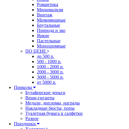
Романтика
Минимализм
Винтаж
Мимимишные
Брутальные
Природа и эко
Яркие
Пастельные
Монохромные
ПО ЦЕНЕ
до 500 р.
500 - 1000 р.
1000 - 2000 р.
2000 - 3000 р.
3000 - 5000 р.
от 5000 р.
Приколы
Бутафорские деньги
Вещи-гиганты
Медали, дипломы, награды
Накладные бюсты, попы
Туалетная бумага и салфетки
Разное
Праздники
Хэллоуин