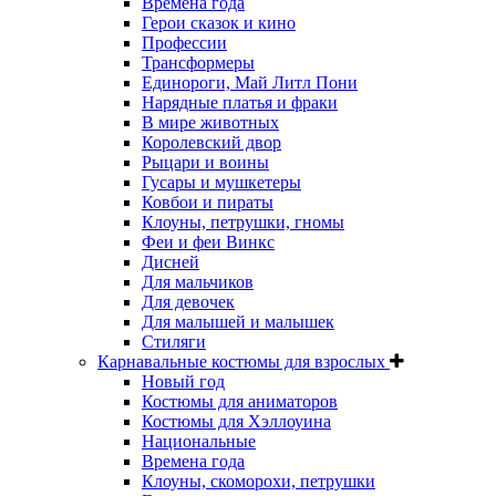
Времена года
Герои сказок и кино
Профессии
Трансформеры
Единороги, Май Литл Пони
Нарядные платья и фраки
В мире животных
Королевский двор
Рыцари и воины
Гусары и мушкетеры
Ковбои и пираты
Клоуны, петрушки, гномы
Феи и феи Винкс
Дисней
Для мальчиков
Для девочек
Для малышей и малышек
Стиляги
Карнавальные костюмы для взрослых
Новый год
Костюмы для аниматоров
Костюмы для Хэллоуина
Национальные
Времена года
Клоуны, скоморохи, петрушки