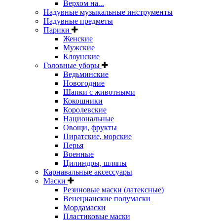
Верхом на...
Надувные музыкальные инструменты
Надувные предметы
Парики
Женские
Мужские
Клоунские
Головные уборы
Ведьминские
Новогодние
Шапки с животными
Кокошники
Королевские
Национальные
Овощи, фрукты
Пиратские, морские
Перья
Военные
Цилиндры, шляпы
Карнавальные аксессуары
Маски
Резиновые маски (латексные)
Венецианские полумаски
Мордамаски
Пластиковые маски