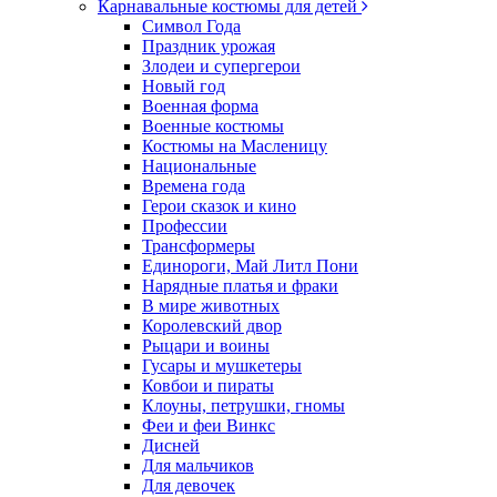
Карнавальные костюмы для детей
Символ Года
Праздник урожая
Злодеи и супергерои
Новый год
Военная форма
Военные костюмы
Костюмы на Масленицу
Национальные
Времена года
Герои сказок и кино
Профессии
Трансформеры
Единороги, Май Литл Пони
Нарядные платья и фраки
В мире животных
Королевский двор
Рыцари и воины
Гусары и мушкетеры
Ковбои и пираты
Клоуны, петрушки, гномы
Феи и феи Винкс
Дисней
Для мальчиков
Для девочек