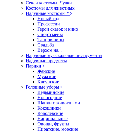
Секси костюмы, Чулки
Костюмы для животных
Надувные костюмы *
Новый год
Профессии
Герои сказок и кино
Спортсмены
Танцовщицы
Свадьба
Верхом на...
Надувные музыкальные инструменты
Надувные предметы
Парики
Женские
Мужские
Клоунские
Головные уборы
Ведьминские
Новогодние
Шапки с животными
Кокошники
Королевские
Национальные
Овощи, фрукты
Пиратские, морские