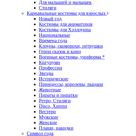
Для малышей и малышек
Стиляги
Карнавальные костюмы для взрослых
Новый год
Костюмы для аниматоров
Костюмы для Хэллоуина
Национальные
Времена года
Клоуны, скоморохи, петрушки
Герои сказок и кино
Военные костюмы, униформа *
Кигуруми
Профессии
Звезды
Исторические
Принцессы, королевы, рыцари
Животные
Пираты и пиратки
Ретро, Стиляги
Disco, Хиппи
Вестерн
Мужские
Женские
Плащи, накидки
Символ года