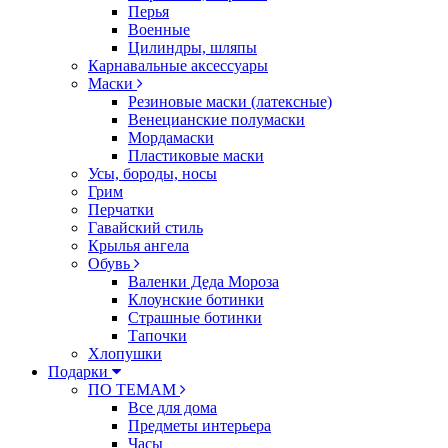
Перья
Военные
Цилиндры, шляпы
Карнавальные аксессуары
Маски
Резиновые маски (латексные)
Венецианские полумаски
Мордамаски
Пластиковые маски
Усы, бороды, носы
Грим
Перчатки
Гавайский стиль
Крылья ангела
Обувь
Валенки Деда Мороза
Клоунские ботинки
Страшные ботинки
Тапочки
Хлопушки
Подарки
ПО ТЕМАМ
Все для дома
Предметы интерьера
Часы