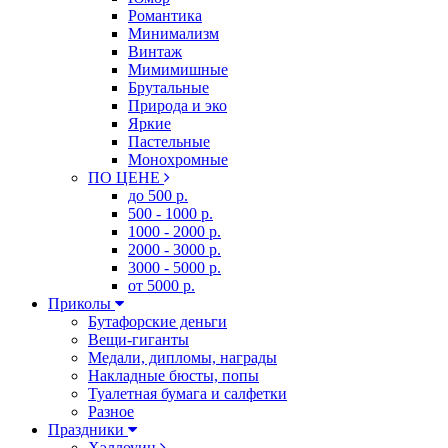
Романтика
Минимализм
Винтаж
Мимимишные
Брутальные
Природа и эко
Яркие
Пастельные
Монохромные
ПО ЦЕНЕ
до 500 р.
500 - 1000 р.
1000 - 2000 р.
2000 - 3000 р.
3000 - 5000 р.
от 5000 р.
Приколы
Бутафорские деньги
Вещи-гиганты
Медали, дипломы, награды
Накладные бюсты, попы
Туалетная бумага и салфетки
Разное
Праздники
Хэллоуин