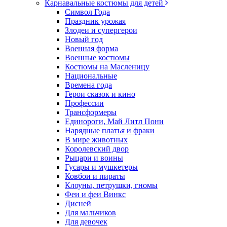
Карнавальные костюмы для детей
Символ Года
Праздник урожая
Злодеи и супергерои
Новый год
Военная форма
Военные костюмы
Костюмы на Масленицу
Национальные
Времена года
Герои сказок и кино
Профессии
Трансформеры
Единороги, Май Литл Пони
Нарядные платья и фраки
В мире животных
Королевский двор
Рыцари и воины
Гусары и мушкетеры
Ковбои и пираты
Клоуны, петрушки, гномы
Феи и феи Винкс
Дисней
Для мальчиков
Для девочек