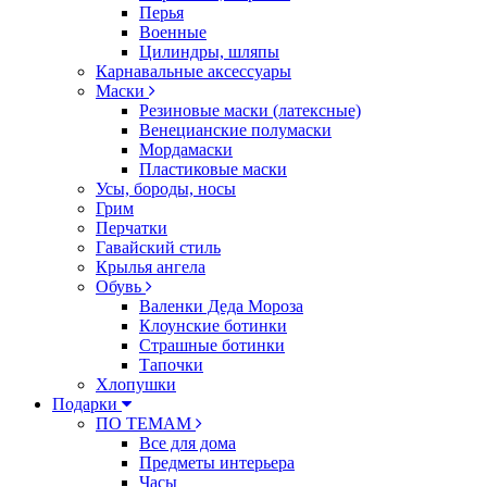
Перья
Военные
Цилиндры, шляпы
Карнавальные аксессуары
Маски
Резиновые маски (латексные)
Венецианские полумаски
Мордамаски
Пластиковые маски
Усы, бороды, носы
Грим
Перчатки
Гавайский стиль
Крылья ангела
Обувь
Валенки Деда Мороза
Клоунские ботинки
Страшные ботинки
Тапочки
Хлопушки
Подарки
ПО ТЕМАМ
Все для дома
Предметы интерьера
Часы