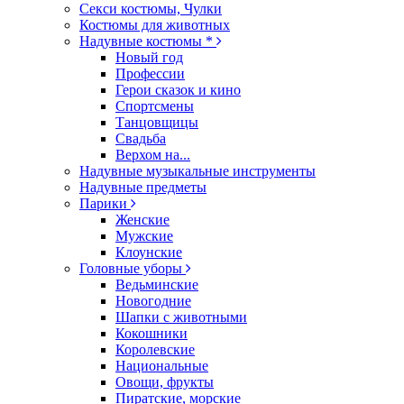
Секси костюмы, Чулки
Костюмы для животных
Надувные костюмы *
Новый год
Профессии
Герои сказок и кино
Спортсмены
Танцовщицы
Свадьба
Верхом на...
Надувные музыкальные инструменты
Надувные предметы
Парики
Женские
Мужские
Клоунские
Головные уборы
Ведьминские
Новогодние
Шапки с животными
Кокошники
Королевские
Национальные
Овощи, фрукты
Пиратские, морские