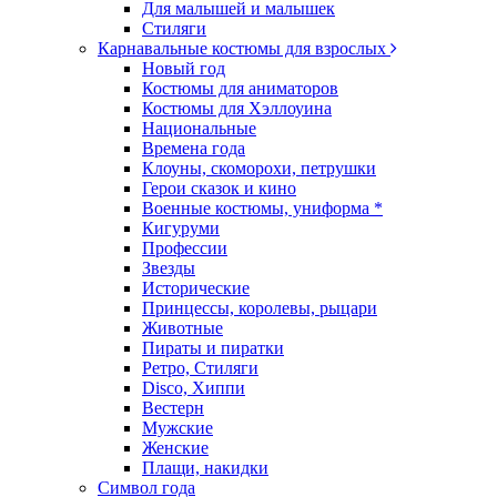
Для малышей и малышек
Стиляги
Карнавальные костюмы для взрослых
Новый год
Костюмы для аниматоров
Костюмы для Хэллоуина
Национальные
Времена года
Клоуны, скоморохи, петрушки
Герои сказок и кино
Военные костюмы, униформа *
Кигуруми
Профессии
Звезды
Исторические
Принцессы, королевы, рыцари
Животные
Пираты и пиратки
Ретро, Стиляги
Disco, Хиппи
Вестерн
Мужские
Женские
Плащи, накидки
Символ года