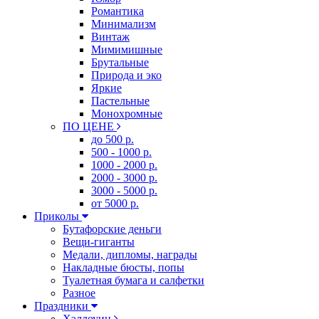
Романтика
Минимализм
Винтаж
Мимимишные
Брутальные
Природа и эко
Яркие
Пастельные
Монохромные
ПО ЦЕНЕ
до 500 р.
500 - 1000 р.
1000 - 2000 р.
2000 - 3000 р.
3000 - 5000 р.
от 5000 р.
Приколы
Бутафорские деньги
Вещи-гиганты
Медали, дипломы, награды
Накладные бюсты, попы
Туалетная бумага и салфетки
Разное
Праздники
Хэллоуин