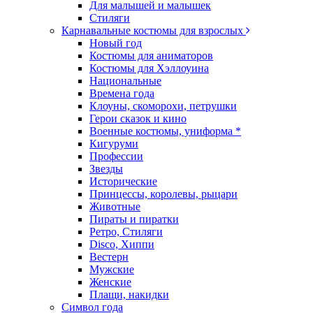
Для малышей и малышек
Стиляги
Карнавальные костюмы для взрослых
Новый год
Костюмы для аниматоров
Костюмы для Хэллоуина
Национальные
Времена года
Клоуны, скоморохи, петрушки
Герои сказок и кино
Военные костюмы, униформа *
Кигуруми
Профессии
Звезды
Исторические
Принцессы, королевы, рыцари
Животные
Пираты и пиратки
Ретро, Стиляги
Disco, Хиппи
Вестерн
Мужские
Женские
Плащи, накидки
Символ года