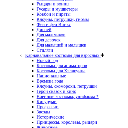
Рыцари и воины
Гусары и мушкетеры
Ковбои и пираты
Клоуны, петрушки, гномы
Феи и феи Винкс
Дисней
Для мальчиков
Для девочек
Для малышей и малышек
Стиляги
Карнавальные костюмы для взрослых
Новый год
Костюмы для аниматоров
Костюмы для Хэллоуина
Национальные
Времена года
Клоуны, скоморохи, петрушки
Герои сказок и кино
Военные костюмы, униформа *
Кигуруми
Профессии
Звезды
Исторические
Принцессы, королевы, рыцари
Животные