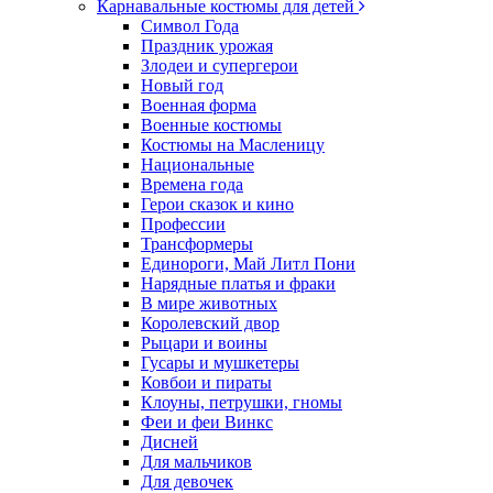
Карнавальные костюмы для детей
Символ Года
Праздник урожая
Злодеи и супергерои
Новый год
Военная форма
Военные костюмы
Костюмы на Масленицу
Национальные
Времена года
Герои сказок и кино
Профессии
Трансформеры
Единороги, Май Литл Пони
Нарядные платья и фраки
В мире животных
Королевский двор
Рыцари и воины
Гусары и мушкетеры
Ковбои и пираты
Клоуны, петрушки, гномы
Феи и феи Винкс
Дисней
Для мальчиков
Для девочек