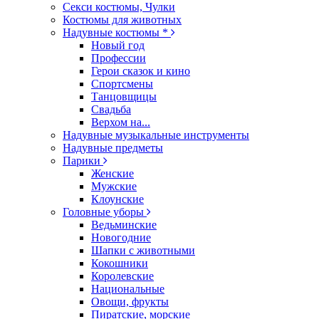
Секси костюмы, Чулки
Костюмы для животных
Надувные костюмы *
Новый год
Профессии
Герои сказок и кино
Спортсмены
Танцовщицы
Свадьба
Верхом на...
Надувные музыкальные инструменты
Надувные предметы
Парики
Женские
Мужские
Клоунские
Головные уборы
Ведьминские
Новогодние
Шапки с животными
Кокошники
Королевские
Национальные
Овощи, фрукты
Пиратские, морские