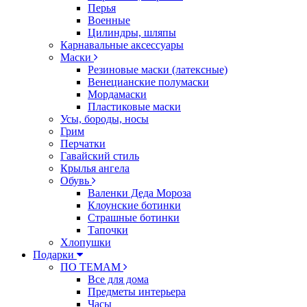
Перья
Военные
Цилиндры, шляпы
Карнавальные аксессуары
Маски
Резиновые маски (латексные)
Венецианские полумаски
Мордамаски
Пластиковые маски
Усы, бороды, носы
Грим
Перчатки
Гавайский стиль
Крылья ангела
Обувь
Валенки Деда Мороза
Клоунские ботинки
Страшные ботинки
Тапочки
Хлопушки
Подарки
ПО ТЕМАМ
Все для дома
Предметы интерьера
Часы