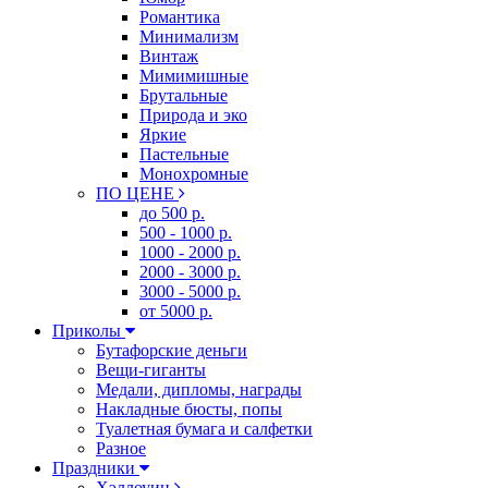
Романтика
Минимализм
Винтаж
Мимимишные
Брутальные
Природа и эко
Яркие
Пастельные
Монохромные
ПО ЦЕНЕ
до 500 р.
500 - 1000 р.
1000 - 2000 р.
2000 - 3000 р.
3000 - 5000 р.
от 5000 р.
Приколы
Бутафорские деньги
Вещи-гиганты
Медали, дипломы, награды
Накладные бюсты, попы
Туалетная бумага и салфетки
Разное
Праздники
Хэллоуин