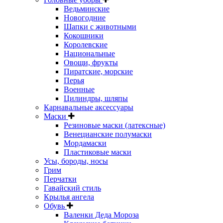
Ведьминские
Новогодние
Шапки с животными
Кокошники
Королевские
Национальные
Овощи, фрукты
Пиратские, морские
Перья
Военные
Цилиндры, шляпы
Карнавальные аксессуары
Маски
Резиновые маски (латексные)
Венецианские полумаски
Мордамаски
Пластиковые маски
Усы, бороды, носы
Грим
Перчатки
Гавайский стиль
Крылья ангела
Обувь
Валенки Деда Мороза