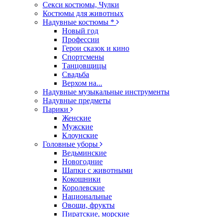
Секси костюмы, Чулки
Костюмы для животных
Надувные костюмы *
Новый год
Профессии
Герои сказок и кино
Спортсмены
Танцовщицы
Свадьба
Верхом на...
Надувные музыкальные инструменты
Надувные предметы
Парики
Женские
Мужские
Клоунские
Головные уборы
Ведьминские
Новогодние
Шапки с животными
Кокошники
Королевские
Национальные
Овощи, фрукты
Пиратские, морские