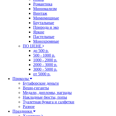
Романтика
Минимализм
Винтаж
Мимимишные
Брутальные
Природа и эко
Яркие
Пастельные
Монохромные
ПО ЦЕНЕ
до 500 р.
500 - 1000 р.
1000 - 2000 р.
2000 - 3000 р.
3000 - 5000 р.
от 5000 р.
Приколы
Бутафорские деньги
Вещи-гиганты
Медали, дипломы, награды
Накладные бюсты, попы
Туалетная бумага и салфетки
Разное
Праздники
Хэллоуин