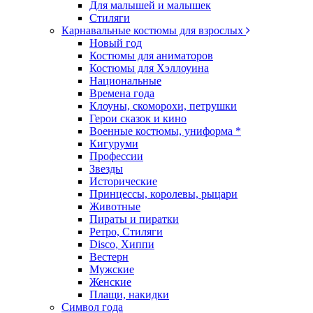
Для малышей и малышек
Стиляги
Карнавальные костюмы для взрослых
Новый год
Костюмы для аниматоров
Костюмы для Хэллоуина
Национальные
Времена года
Клоуны, скоморохи, петрушки
Герои сказок и кино
Военные костюмы, униформа *
Кигуруми
Профессии
Звезды
Исторические
Принцессы, королевы, рыцари
Животные
Пираты и пиратки
Ретро, Стиляги
Disco, Хиппи
Вестерн
Мужские
Женские
Плащи, накидки
Символ года