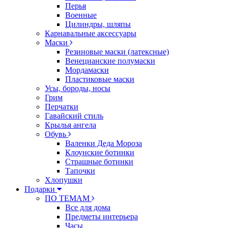
Перья
Военные
Цилиндры, шляпы
Карнавальные аксессуары
Маски
Резиновые маски (латексные)
Венецианские полумаски
Мордамаски
Пластиковые маски
Усы, бороды, носы
Грим
Перчатки
Гавайский стиль
Крылья ангела
Обувь
Валенки Деда Мороза
Клоунские ботинки
Страшные ботинки
Тапочки
Хлопушки
Подарки
ПО ТЕМАМ
Все для дома
Предметы интерьера
Часы