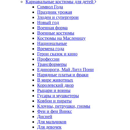
Карнавальные костюмы для детей
Символ Года
Праздник урожая
Злодеи и супергерои
Новый год
Военная форма
Военные костюмы
Костюмы на Масленицу
Национальные
Времена года
Герои сказок и кино
Профессии
Трансформеры
Единороги, Май Литл Пони
Нарядные платья и фраки
В мире животных
Королевский двор
Рыцари и воины
Гусары и мушкетеры
Ковбои и пираты
Клоуны, петрушки, гномы
Феи и феи Винкс
Дисней
Для мальчиков
Для девочек