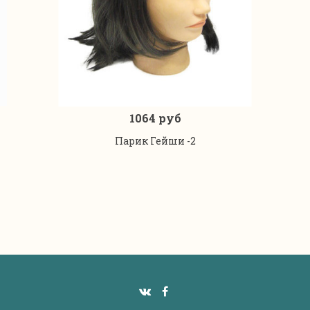
1064 руб
В корзину
Парик Гейши -2