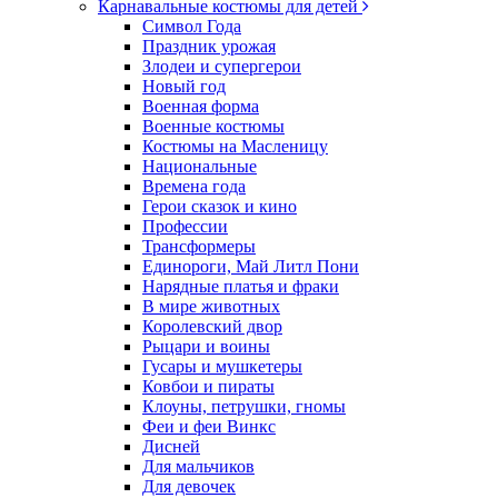
Карнавальные костюмы для детей
Символ Года
Праздник урожая
Злодеи и супергерои
Новый год
Военная форма
Военные костюмы
Костюмы на Масленицу
Национальные
Времена года
Герои сказок и кино
Профессии
Трансформеры
Единороги, Май Литл Пони
Нарядные платья и фраки
В мире животных
Королевский двор
Рыцари и воины
Гусары и мушкетеры
Ковбои и пираты
Клоуны, петрушки, гномы
Феи и феи Винкс
Дисней
Для мальчиков
Для девочек