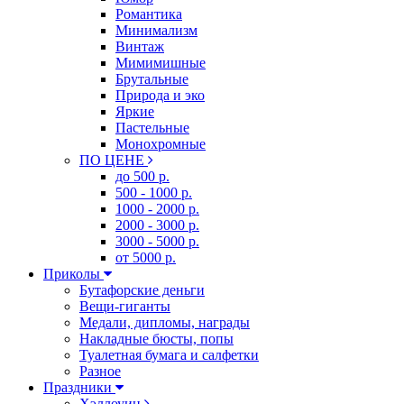
Романтика
Минимализм
Винтаж
Мимимишные
Брутальные
Природа и эко
Яркие
Пастельные
Монохромные
ПО ЦЕНЕ
до 500 р.
500 - 1000 р.
1000 - 2000 р.
2000 - 3000 р.
3000 - 5000 р.
от 5000 р.
Приколы
Бутафорские деньги
Вещи-гиганты
Медали, дипломы, награды
Накладные бюсты, попы
Туалетная бумага и салфетки
Разное
Праздники
Хэллоуин