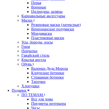
Перья
Военные
Цилиндры, шляпы
Карнавальные аксессуары
Маски
Резиновые маски (латексные)
Венецианские полумаски
Мордамаски
Пластиковые маски
Усы, бороды, носы
Грим
Перчатки
Гавайский стиль
Крылья ангела
Обувь
Валенки Деда Мороза
Клоунские ботинки
Страшные ботинки
Тапочки
Хлопушки
Подарки
ПО ТЕМАМ
Все для дома
Предметы интерьера
Часы