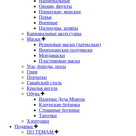
Национальные
Овощи, фрукты
Пиратские, морские
Перья
Военные
Цилиндры, шляпы
Карнавальные аксессуары
Маски
Резиновые маски (латексные)
Венецианские полумаски
Мордамаски
Пластиковые маски
Усы, бороды, носы
Грим
Перчатки
Гавайский стиль
Крылья ангела
Обувь
Валенки Деда Мороза
Клоунские ботинки
Страшные ботинки
Тапочки
Хлопушки
Подарки
ПО ТЕМАМ