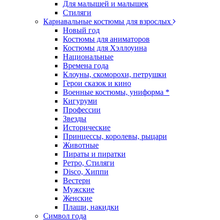
Для малышей и малышек
Стиляги
Карнавальные костюмы для взрослых
Новый год
Костюмы для аниматоров
Костюмы для Хэллоуина
Национальные
Времена года
Клоуны, скоморохи, петрушки
Герои сказок и кино
Военные костюмы, униформа *
Кигуруми
Профессии
Звезды
Исторические
Принцессы, королевы, рыцари
Животные
Пираты и пиратки
Ретро, Стиляги
Disco, Хиппи
Вестерн
Мужские
Женские
Плащи, накидки
Символ года