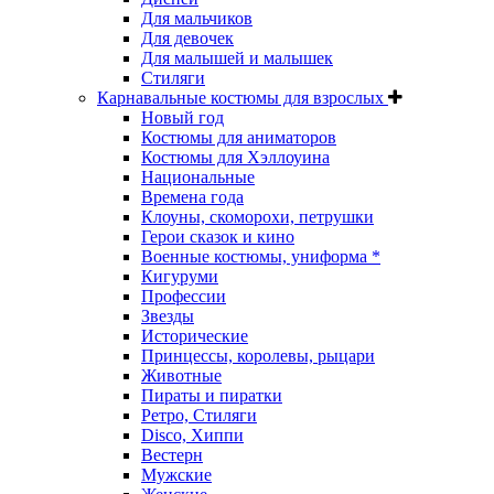
Для мальчиков
Для девочек
Для малышей и малышек
Стиляги
Карнавальные костюмы для взрослых
Новый год
Костюмы для аниматоров
Костюмы для Хэллоуина
Национальные
Времена года
Клоуны, скоморохи, петрушки
Герои сказок и кино
Военные костюмы, униформа *
Кигуруми
Профессии
Звезды
Исторические
Принцессы, королевы, рыцари
Животные
Пираты и пиратки
Ретро, Стиляги
Disco, Хиппи
Вестерн
Мужские