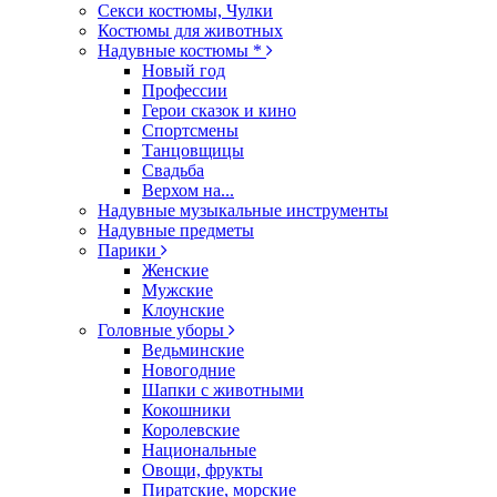
Секси костюмы, Чулки
Костюмы для животных
Надувные костюмы *
Новый год
Профессии
Герои сказок и кино
Спортсмены
Танцовщицы
Свадьба
Верхом на...
Надувные музыкальные инструменты
Надувные предметы
Парики
Женские
Мужские
Клоунские
Головные уборы
Ведьминские
Новогодние
Шапки с животными
Кокошники
Королевские
Национальные
Овощи, фрукты
Пиратские, морские