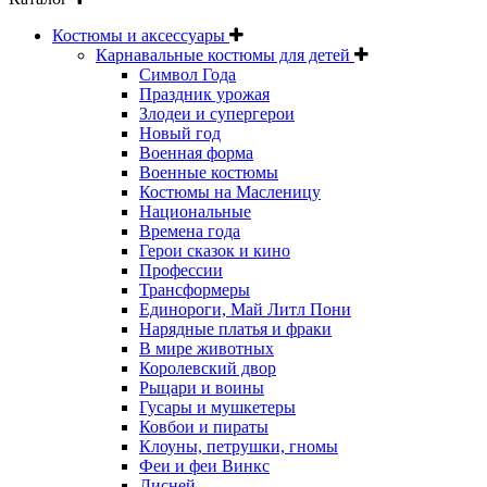
Костюмы и аксессуары
Карнавальные костюмы для детей
Символ Года
Праздник урожая
Злодеи и супергерои
Новый год
Военная форма
Военные костюмы
Костюмы на Масленицу
Национальные
Времена года
Герои сказок и кино
Профессии
Трансформеры
Единороги, Май Литл Пони
Нарядные платья и фраки
В мире животных
Королевский двор
Рыцари и воины
Гусары и мушкетеры
Ковбои и пираты
Клоуны, петрушки, гномы
Феи и феи Винкс
Дисней