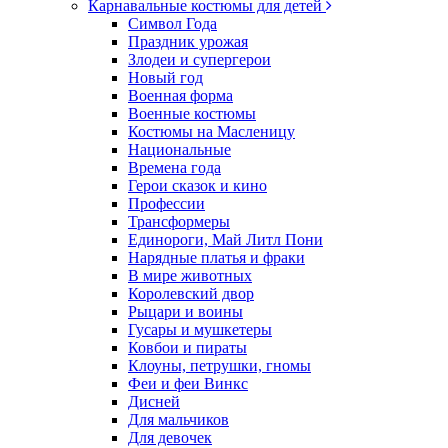
Карнавальные костюмы для детей
Символ Года
Праздник урожая
Злодеи и супергерои
Новый год
Военная форма
Военные костюмы
Костюмы на Масленицу
Национальные
Времена года
Герои сказок и кино
Профессии
Трансформеры
Единороги, Май Литл Пони
Нарядные платья и фраки
В мире животных
Королевский двор
Рыцари и воины
Гусары и мушкетеры
Ковбои и пираты
Клоуны, петрушки, гномы
Феи и феи Винкс
Дисней
Для мальчиков
Для девочек