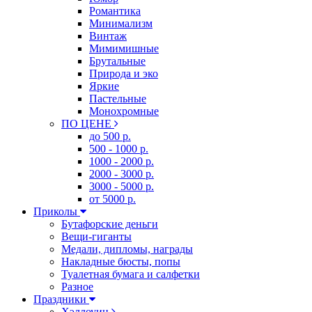
Романтика
Минимализм
Винтаж
Мимимишные
Брутальные
Природа и эко
Яркие
Пастельные
Монохромные
ПО ЦЕНЕ
до 500 р.
500 - 1000 р.
1000 - 2000 р.
2000 - 3000 р.
3000 - 5000 р.
от 5000 р.
Приколы
Бутафорские деньги
Вещи-гиганты
Медали, дипломы, награды
Накладные бюсты, попы
Туалетная бумага и салфетки
Разное
Праздники
Хэллоуин