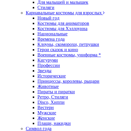
Для малышей и малышек
Стиляги
Карнавальные костюмы для взрослых
Новый год
Костюмы для аниматоров
Костюмы для Хэллоуина
Национальные
Времена года
Клоуны, скоморохи, петрушки
Герои сказок и кино
Военные костюмы, униформа *
Кигуруми
Профессии
Звезды
Исторические
Принцессы, королевы, рыцари
Животные
Пираты и пиратки
Ретро, Стиляги
Disco, Хиппи
Вестерн
Мужские
Женские
Плащи, накидки
Символ года