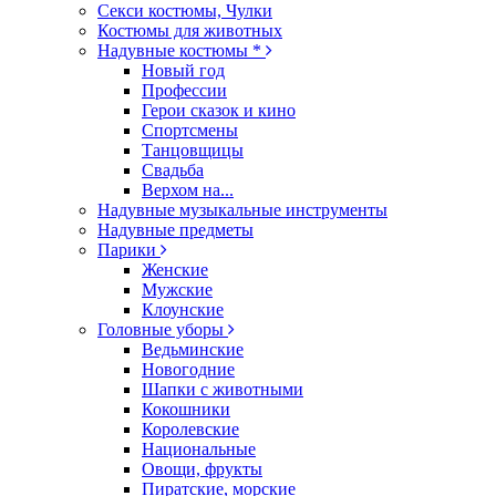
Секси костюмы, Чулки
Костюмы для животных
Надувные костюмы *
Новый год
Профессии
Герои сказок и кино
Спортсмены
Танцовщицы
Свадьба
Верхом на...
Надувные музыкальные инструменты
Надувные предметы
Парики
Женские
Мужские
Клоунские
Головные уборы
Ведьминские
Новогодние
Шапки с животными
Кокошники
Королевские
Национальные
Овощи, фрукты
Пиратские, морские