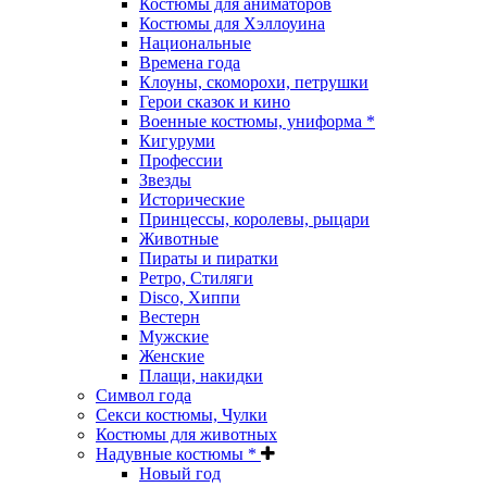
Костюмы для аниматоров
Костюмы для Хэллоуина
Национальные
Времена года
Клоуны, скоморохи, петрушки
Герои сказок и кино
Военные костюмы, униформа *
Кигуруми
Профессии
Звезды
Исторические
Принцессы, королевы, рыцари
Животные
Пираты и пиратки
Ретро, Стиляги
Disco, Хиппи
Вестерн
Мужские
Женские
Плащи, накидки
Символ года
Секси костюмы, Чулки
Костюмы для животных
Надувные костюмы *
Новый год