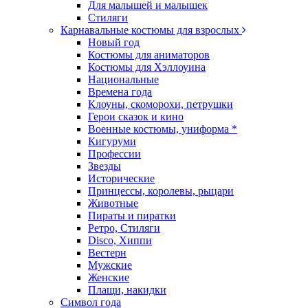
Для малышей и малышек
Стиляги
Карнавальные костюмы для взрослых
Новый год
Костюмы для аниматоров
Костюмы для Хэллоуина
Национальные
Времена года
Клоуны, скоморохи, петрушки
Герои сказок и кино
Военные костюмы, униформа *
Кигуруми
Профессии
Звезды
Исторические
Принцессы, королевы, рыцари
Животные
Пираты и пиратки
Ретро, Стиляги
Disco, Хиппи
Вестерн
Мужские
Женские
Плащи, накидки
Символ года