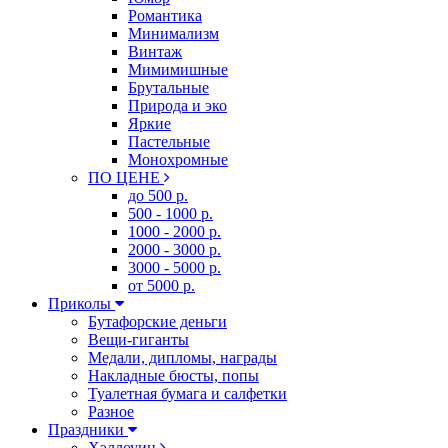
Романтика
Минимализм
Винтаж
Мимимишные
Брутальные
Природа и эко
Яркие
Пастельные
Монохромные
ПО ЦЕНЕ
до 500 р.
500 - 1000 р.
1000 - 2000 р.
2000 - 3000 р.
3000 - 5000 р.
от 5000 р.
Приколы
Бутафорские деньги
Вещи-гиганты
Медали, дипломы, награды
Накладные бюсты, попы
Туалетная бумага и салфетки
Разное
Праздники
Хэллоуин