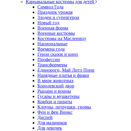
Карнавальные костюмы для детей
Символ Года
Праздник урожая
Злодеи и супергерои
Новый год
Военная форма
Военные костюмы
Костюмы на Масленицу
Национальные
Времена года
Герои сказок и кино
Профессии
Трансформеры
Единороги, Май Литл Пони
Нарядные платья и фраки
В мире животных
Королевский двор
Рыцари и воины
Гусары и мушкетеры
Ковбои и пираты
Клоуны, петрушки, гномы
Феи и феи Винкс
Дисней
Для мальчиков
Для девочек