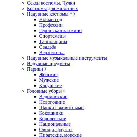
Секси костюмы, Чулки
Костюмы для животных
Надувные костюмы *
Новый год
Профессии
Герои сказок и кино
Спортсмены
Танцовщицы
Свадьба
Верхом на...
Надувные музыкальные инструменты
Надувные предметы
Парики
Женские
Мужские
Клоунские
Головные уборы
Ведьминские
Новогодние
Шапки с животными
Кокошники
Королевские
Национальные
Овощи, фрукты
Пиратские, морские