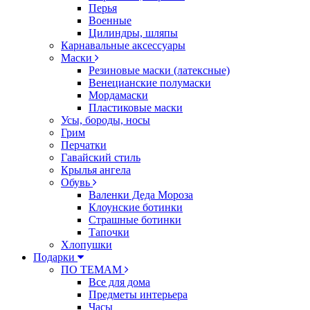
Перья
Военные
Цилиндры, шляпы
Карнавальные аксессуары
Маски
Резиновые маски (латексные)
Венецианские полумаски
Мордамаски
Пластиковые маски
Усы, бороды, носы
Грим
Перчатки
Гавайский стиль
Крылья ангела
Обувь
Валенки Деда Мороза
Клоунские ботинки
Страшные ботинки
Тапочки
Хлопушки
Подарки
ПО ТЕМАМ
Все для дома
Предметы интерьера
Часы