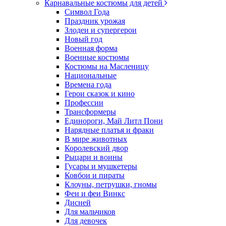
Карнавальные костюмы для детей
Символ Года
Праздник урожая
Злодеи и супергерои
Новый год
Военная форма
Военные костюмы
Костюмы на Масленицу
Национальные
Времена года
Герои сказок и кино
Профессии
Трансформеры
Единороги, Май Литл Пони
Нарядные платья и фраки
В мире животных
Королевский двор
Рыцари и воины
Гусары и мушкетеры
Ковбои и пираты
Клоуны, петрушки, гномы
Феи и феи Винкс
Дисней
Для мальчиков
Для девочек