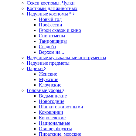
Секси костюмы, Чулки
Костюмы для животных
Надувные костюмы *
Новый год
Профессии
Герои сказок и кино
Спортсмены
Танцовщицы
Свадьба
Верхом на...
Надувные музыкальные инструменты
Надувные предметы
Парики
Женские
Мужские
Клоунские
Головные уборы
Ведьминские
Новогодние
Шапки с животными
Кокошники
Королевские
Национальные
Овощи, фрукты
Пиратские, морские