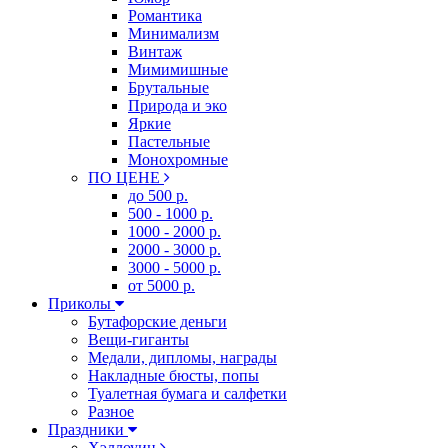
Романтика
Минимализм
Винтаж
Мимимишные
Брутальные
Природа и эко
Яркие
Пастельные
Монохромные
ПО ЦЕНЕ
до 500 р.
500 - 1000 р.
1000 - 2000 р.
2000 - 3000 р.
3000 - 5000 р.
от 5000 р.
Приколы
Бутафорские деньги
Вещи-гиганты
Медали, дипломы, награды
Накладные бюсты, попы
Туалетная бумага и салфетки
Разное
Праздники
Хэллоуин