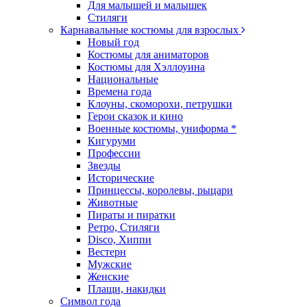
Для малышей и малышек
Стиляги
Карнавальные костюмы для взрослых
Новый год
Костюмы для аниматоров
Костюмы для Хэллоуина
Национальные
Времена года
Клоуны, скоморохи, петрушки
Герои сказок и кино
Военные костюмы, униформа *
Кигуруми
Профессии
Звезды
Исторические
Принцессы, королевы, рыцари
Животные
Пираты и пиратки
Ретро, Стиляги
Disco, Хиппи
Вестерн
Мужские
Женские
Плащи, накидки
Символ года