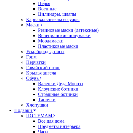
Перья
Военные
Цилиндры, шляпы
Карнавальные аксессуары
Маски
Резиновые маски (латексные)
Венецианские полумаски
Мордамаски
Пластиковые маски
Усы, бороды, носы
Грим
Перчатки
Гавайский стиль
Крылья ангела
Обувь
Валенки Деда Мороза
Клоунские ботинки
Страшные ботинки
Тапочки
Хлопушки
Подарки
ПО ТЕМАМ
Все для дома
Предметы интерьера
Часы