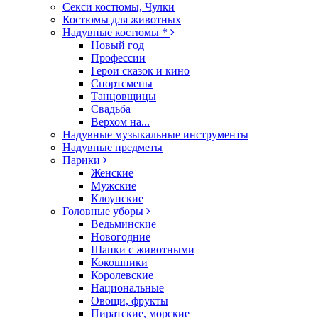
Секси костюмы, Чулки
Костюмы для животных
Надувные костюмы *
Новый год
Профессии
Герои сказок и кино
Спортсмены
Танцовщицы
Свадьба
Верхом на...
Надувные музыкальные инструменты
Надувные предметы
Парики
Женские
Мужские
Клоунские
Головные уборы
Ведьминские
Новогодние
Шапки с животными
Кокошники
Королевские
Национальные
Овощи, фрукты
Пиратские, морские