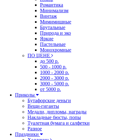
Романтика
Минимализм
Винтаж
Мимимишные
Брутальные
Природа и эко
Яркие
Пастельные
Монохромные
ПО ЦЕНЕ
до 500 р.
500 - 1000 р.
1000 - 2000 р.
2000 - 3000 р.
3000 - 5000 р.
от 5000 р.
Приколы
Бутафорские деньги
Вещи-гиганты
Медали, дипломы, награды
Накладные бюсты, попы
Туалетная бумага и салфетки
Разное
Праздники
Хэллоуин