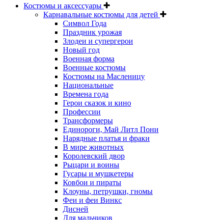
Костюмы и аксессуары
Карнавальные костюмы для детей
Символ Года
Праздник урожая
Злодеи и супергерои
Новый год
Военная форма
Военные костюмы
Костюмы на Масленицу
Национальные
Времена года
Герои сказок и кино
Профессии
Трансформеры
Единороги, Май Литл Пони
Нарядные платья и фраки
В мире животных
Королевский двор
Рыцари и воины
Гусары и мушкетеры
Ковбои и пираты
Клоуны, петрушки, гномы
Феи и феи Винкс
Дисней
Для мальчиков