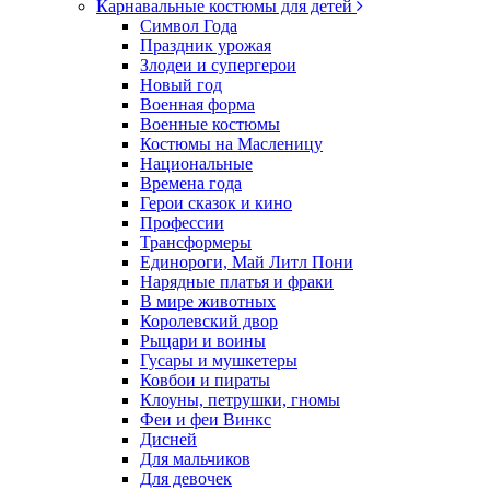
Карнавальные костюмы для детей
Символ Года
Праздник урожая
Злодеи и супергерои
Новый год
Военная форма
Военные костюмы
Костюмы на Масленицу
Национальные
Времена года
Герои сказок и кино
Профессии
Трансформеры
Единороги, Май Литл Пони
Нарядные платья и фраки
В мире животных
Королевский двор
Рыцари и воины
Гусары и мушкетеры
Ковбои и пираты
Клоуны, петрушки, гномы
Феи и феи Винкс
Дисней
Для мальчиков
Для девочек