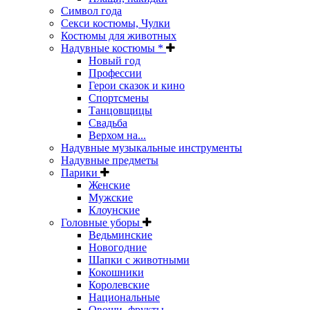
Символ года
Секси костюмы, Чулки
Костюмы для животных
Надувные костюмы *
Новый год
Профессии
Герои сказок и кино
Спортсмены
Танцовщицы
Свадьба
Верхом на...
Надувные музыкальные инструменты
Надувные предметы
Парики
Женские
Мужские
Клоунские
Головные уборы
Ведьминские
Новогодние
Шапки с животными
Кокошники
Королевские
Национальные
Овощи, фрукты