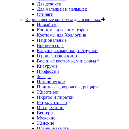
Для девочек
Для малышей и малышек
Стиляги
Карнавальные костюмы для взрослых
Новый год
Костюмы для аниматоров
Костюмы для Хэллоуина
Национальные
Времена года
Клоуны, скоморохи, петрушки
Герои сказок и кино
Военные костюмы, униформа *
Кигуруми
Профессии
Звезды
Исторические
Принцессы, королевы, рыцари
Животные
Пираты и пиратки
Ретро, Стиляги
Disco, Хиппи
Вестерн
Мужские
Женские
Плащи, накидки