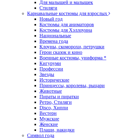
Для малышей и малышек
Стиляги
Карнавальные костюмы для взрослых
Новый год
Костюмы для аниматоров
Костюмы для Хэллоуина
Национальные
Времена года
Клоуны, скоморохи, петрушки
Герои сказок и кино
Военные костюмы, униформа *
Кигуруми
Профессии
Звезды
Исторические
Принцессы, королевы, рыцари
Животные
Пираты и пиратки
Ретро, Стиляги
Disco, Хиппи
Вестерн
Мужские
Женские
Плащи, накидки
Символ года