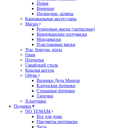
Перья
Военные
Цилиндры, шляпы
Карнавальные аксессуары
Маски
Резиновые маски (латексные)
Венецианские полумаски
Мордамаски
Пластиковые маски
Усы, бороды, носы
Грим
Перчатки
Гавайский стиль
Крылья ангела
Обувь
Валенки Деда Мороза
Клоунские ботинки
Страшные ботинки
Тапочки
Хлопушки
Подарки
ПО ТЕМАМ
Все для дома
Предметы интерьера
Часы