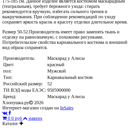
175-185 см. Данное изделие является костюмом маскарадным
(театральным), требует бережного ухода: стирать
рекомендуется вручную, избегать сильного трения и
выкручивания. При соблюдении рекомендаций по уходу
сохраняет яркость красок и красоту отделки длительное время.
Размер 50-52.
Производитель имеет право заменять ткань и
отделку на равнозначную, с похожими рисунками.
Потребительские свойства карнавального костюма и внешний
вид образа сохранятся.
Производитель:
Маскарад у Алисы
Цвет:
красный
пол:
Мужской
Тип:
Карнавальный костюм
Российский размер:
52
ТН ВЭД коды ЕАЭС:
9505900000
Бренд:
Маскарад у Алисы
Хлопушка.ру
2026
Интернет-магазин создан на
InSales
0
0 руб
наверх
Каталог