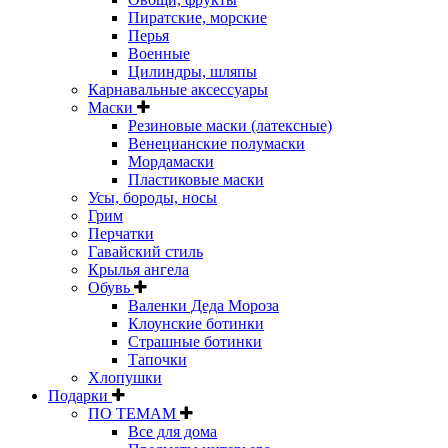
Пиратские, морские
Перья
Военные
Цилиндры, шляпы
Карнавальные аксессуары
Маски
Резиновые маски (латексные)
Венецианские полумаски
Мордамаски
Пластиковые маски
Усы, бороды, носы
Грим
Перчатки
Гавайский стиль
Крылья ангела
Обувь
Валенки Деда Мороза
Клоунские ботинки
Страшные ботинки
Тапочки
Хлопушки
Подарки
ПО ТЕМАМ
Все для дома