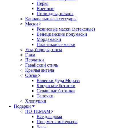
Перья
Военные
Цилиндры, шляпы
Карнавальные аксессуары
Маски
Резиновые маски (латексные)
Венецианские полумаски
Мордамаски
Пластиковые маски
Усы, бороды, носы
Грим
Перчатки
Гавайский стиль
Крылья ангела
Обувь
Валенки Деда Мороза
Клоунские ботинки
Страшные ботинки
Тапочки
Хлопушки
Подарки
ПО ТЕМАМ
Все для дома
Предметы интерьера
Часы