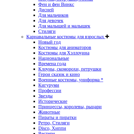
Феи и феи Винкс
Дисней
Для мальчиков
Для девочек
Для малышей и малышек
Стиляги
Карнавальные костюмы для взрослых
Новый год
Костюмы для аниматоров
Костюмы для Хэллоуина
Национальные
Времена года
Клоуны, скоморохи, петрушки
Герои сказок и кино
Военные костюмы, униформа *
Кигуруми
Профессии
Звезды
Исторические
Принцессы, королевы, рыцари
Животные
Пираты и пиратки
Ретро, Стиляги
Disco, Хиппи
Вестерн