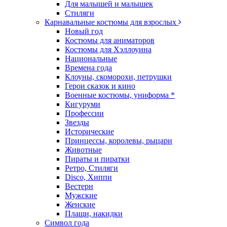
Для малышей и малышек
Стиляги
Карнавальные костюмы для взрослых
Новый год
Костюмы для аниматоров
Костюмы для Хэллоуина
Национальные
Времена года
Клоуны, скоморохи, петрушки
Герои сказок и кино
Военные костюмы, униформа *
Кигуруми
Профессии
Звезды
Исторические
Принцессы, королевы, рыцари
Животные
Пираты и пиратки
Ретро, Стиляги
Disco, Хиппи
Вестерн
Мужские
Женские
Плащи, накидки
Символ года