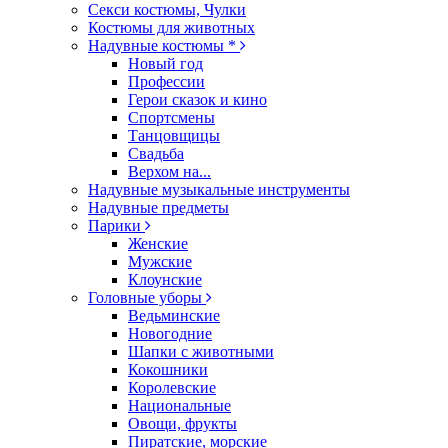
Секси костюмы, Чулки
Костюмы для животных
Надувные костюмы *
Новый год
Профессии
Герои сказок и кино
Спортсмены
Танцовщицы
Свадьба
Верхом на...
Надувные музыкальные инструменты
Надувные предметы
Парики
Женские
Мужские
Клоунские
Головные уборы
Ведьминские
Новогодние
Шапки с животными
Кокошники
Королевские
Национальные
Овощи, фрукты
Пиратские, морские