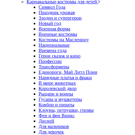
Карнавальные костюмы для детей
Символ Года
Праздник урожая
Злодеи и супергерои
Новый год
Военная форма
Военные костюмы
Костюмы на Масленицу
Национальные
Времена года
Герои сказок и кино
Профессии
Трансформеры
Единороги, Май Литл Пони
Нарядные платья и фраки
В мире животных
Королевский двор
Рыцари и воины
Гусары и мушкетеры
Ковбои и пираты
Клоуны, петрушки, гномы
Феи и феи Винкс
Дисней
Для мальчиков
Для девочек