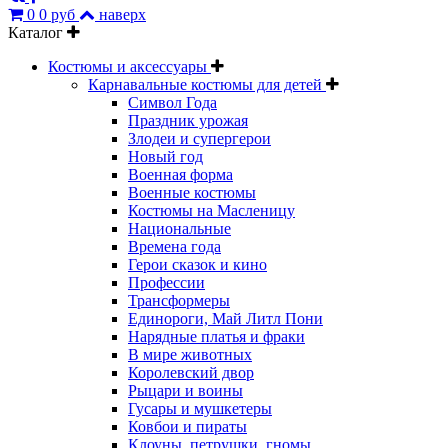
0
0 руб
наверх
Каталог
Костюмы и аксессуары
Карнавальные костюмы для детей
Символ Года
Праздник урожая
Злодеи и супергерои
Новый год
Военная форма
Военные костюмы
Костюмы на Масленицу
Национальные
Времена года
Герои сказок и кино
Профессии
Трансформеры
Единороги, Май Литл Пони
Нарядные платья и фраки
В мире животных
Королевский двор
Рыцари и воины
Гусары и мушкетеры
Ковбои и пираты
Клоуны, петрушки, гномы