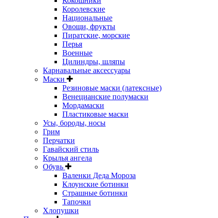
Кокошники
Королевские
Национальные
Овощи, фрукты
Пиратские, морские
Перья
Военные
Цилиндры, шляпы
Карнавальные аксессуары
Маски
Резиновые маски (латексные)
Венецианские полумаски
Мордамаски
Пластиковые маски
Усы, бороды, носы
Грим
Перчатки
Гавайский стиль
Крылья ангела
Обувь
Валенки Деда Мороза
Клоунские ботинки
Страшные ботинки
Тапочки
Хлопушки