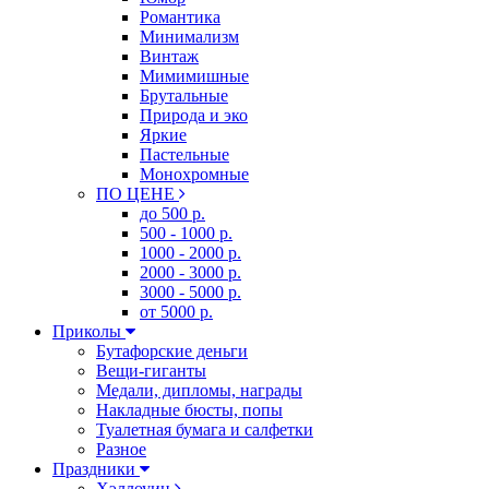
Романтика
Минимализм
Винтаж
Мимимишные
Брутальные
Природа и эко
Яркие
Пастельные
Монохромные
ПО ЦЕНЕ
до 500 р.
500 - 1000 р.
1000 - 2000 р.
2000 - 3000 р.
3000 - 5000 р.
от 5000 р.
Приколы
Бутафорские деньги
Вещи-гиганты
Медали, дипломы, награды
Накладные бюсты, попы
Туалетная бумага и салфетки
Разное
Праздники
Хэллоуин