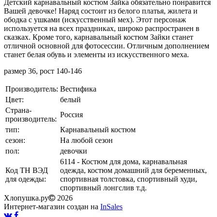
Детский карнавальный костюм Зайка обязательно понравится
Вашей девочке! Наряд состоит из белого платья, жилета и
ободка с ушками (искусственный мех). Этот персонаж
используется на всех праздниках, широко распространен в
сказках. Кроме того, карнавальный костюм Зайки станет
отличной основной для фотосессии. Отличным дополнением
станет белая обувь и элементы из искусственного меха.
размер 36, рост 140-146
Производитель:
Вестифика
Цвет:
белый
Страна-
Россия
производитель:
тип:
Карнавальный костюм
сезон:
На любой сезон
пол:
девочки
6114 - Костюм для дома, карнавальная
Код ТН ВЭД
одежда, костюм домашний для беременных,
для одежды:
спортивная толстовка, спортивный худи,
спортивный лонгслив т.д.
Хлопушка.ру
2026
Интернет-магазин создан на
InSales