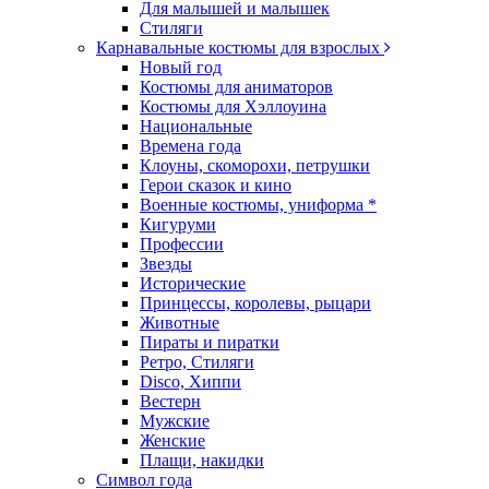
Для малышей и малышек
Стиляги
Карнавальные костюмы для взрослых
Новый год
Костюмы для аниматоров
Костюмы для Хэллоуина
Национальные
Времена года
Клоуны, скоморохи, петрушки
Герои сказок и кино
Военные костюмы, униформа *
Кигуруми
Профессии
Звезды
Исторические
Принцессы, королевы, рыцари
Животные
Пираты и пиратки
Ретро, Стиляги
Disco, Хиппи
Вестерн
Мужские
Женские
Плащи, накидки
Символ года