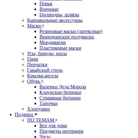
Перья
Военные
Цилиндры, шляпы
Карнавальные аксессуары
Маски
Резиновые маски (латексные)
Венецианские полумаски
Мордамаски
Пластиковые маски
Усы, бороды, носы
Грим
Перчатки
Гавайский стиль
Крылья ангела
Обувь
Валенки Деда Мороза
Клоунские ботинки
Страшные ботинки
Тапочки
Хлопушки
Подарки
ПО ТЕМАМ
Все для дома
Предметы интерьера
Часы