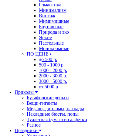
Романтика
Минимализм
Винтаж
Мимимишные
Брутальные
Природа и эко
Яркие
Пастельные
Монохромные
ПО ЦЕНЕ
до 500 р.
500 - 1000 р.
1000 - 2000 р.
2000 - 3000 р.
3000 - 5000 р.
от 5000 р.
Приколы
Бутафорские деньги
Вещи-гиганты
Медали, дипломы, награды
Накладные бюсты, попы
Туалетная бумага и салфетки
Разное
Праздники
Хэллоуин