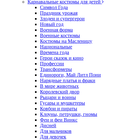
Карнавальные костюмы для детей
Символ Года
Праздник урожая
Злодеи и супергерои
Новый год
Военная форма
Военные костюмы
Костюмы на Масленицу
Национальные
Времена года
Герои сказок и кино
Профессии
Трансформеры
Единороги, Май Литл Пони
Нарядные платья и фраки
В мире животных
Королевский двор
Рыцари и воины
Гусары и мушкетеры
Ковбои и пираты
Клоуны, петрушки, гномы
Феи и феи Винкс
Дисней
Для мальчиков
Для девочек