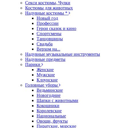
Секси костюмы, Чулки
Костюмы для животных
Надувные костюмы *
Новый год
Профессии
Герои сказок и кино
Спортсмены
Танцовщицы
Свадьба
Верхом на...
Надувные музыкальные инструменты
Надувные предметы
Парики
Женские
Мужские
Клоунские
Головные уборы
Ведьминские
Новогодние
Шапки с животными
Кокошники
Королевские
Национальные
Овощи, фрукты
Пиратские, морские