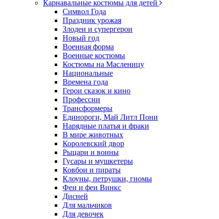
Карнавальные костюмы для детей
Символ Года
Праздник урожая
Злодеи и супергерои
Новый год
Военная форма
Военные костюмы
Костюмы на Масленицу
Национальные
Времена года
Герои сказок и кино
Профессии
Трансформеры
Единороги, Май Литл Пони
Нарядные платья и фраки
В мире животных
Королевский двор
Рыцари и воины
Гусары и мушкетеры
Ковбои и пираты
Клоуны, петрушки, гномы
Феи и феи Винкс
Дисней
Для мальчиков
Для девочек