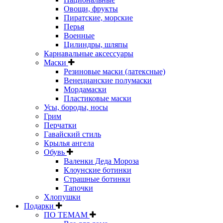
Овощи, фрукты
Пиратские, морские
Перья
Военные
Цилиндры, шляпы
Карнавальные аксессуары
Маски
Резиновые маски (латексные)
Венецианские полумаски
Мордамаски
Пластиковые маски
Усы, бороды, носы
Грим
Перчатки
Гавайский стиль
Крылья ангела
Обувь
Валенки Деда Мороза
Клоунские ботинки
Страшные ботинки
Тапочки
Хлопушки
Подарки
ПО ТЕМАМ