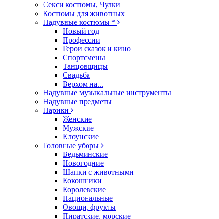
Секси костюмы, Чулки
Костюмы для животных
Надувные костюмы *
Новый год
Профессии
Герои сказок и кино
Спортсмены
Танцовщицы
Свадьба
Верхом на...
Надувные музыкальные инструменты
Надувные предметы
Парики
Женские
Мужские
Клоунские
Головные уборы
Ведьминские
Новогодние
Шапки с животными
Кокошники
Королевские
Национальные
Овощи, фрукты
Пиратские, морские