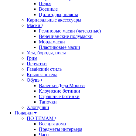
Перья
Военные
Цилиндры, шляпы
Карнавальные аксессуары
Маски
Резиновые маски (латексные)
Венецианские полумаски
Мордамаски
Пластиковые маски
Усы, бороды, носы
Грим
Перчатки
Гавайский стиль
Крылья ангела
Обувь
Валенки Деда Мороза
Клоунские ботинки
Страшные ботинки
Тапочки
Хлопушки
Подарки
ПО ТЕМАМ
Все для дома
Предметы интерьера
Часы