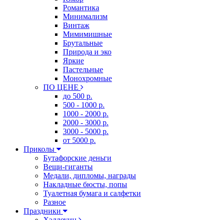
Романтика
Минимализм
Винтаж
Мимимишные
Брутальные
Природа и эко
Яркие
Пастельные
Монохромные
ПО ЦЕНЕ
до 500 р.
500 - 1000 р.
1000 - 2000 р.
2000 - 3000 р.
3000 - 5000 р.
от 5000 р.
Приколы
Бутафорские деньги
Вещи-гиганты
Медали, дипломы, награды
Накладные бюсты, попы
Туалетная бумага и салфетки
Разное
Праздники
Хэллоуин