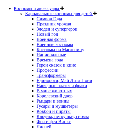
Костюмы и аксессуары
Карнавальные костюмы для детей
Символ Года
Праздник урожая
Злодеи и супергерои
Новый год
Военная форма
Военные костюмы
Костюмы на Масленицу
Национальные
Времена года
Герои сказок и кино
Профессии
Трансформеры
Единороги, Май Литл Пони
Нарядные платья и фраки
В мире животных
Королевский двор
Рыцари и воины
Гусары и мушкетеры
Ковбои и пираты
Клоуны, петрушки, гномы
Феи и феи Винкс
Дисней