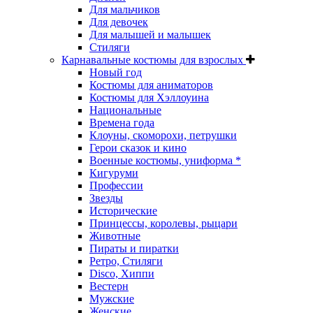
Для мальчиков
Для девочек
Для малышей и малышек
Стиляги
Карнавальные костюмы для взрослых
Новый год
Костюмы для аниматоров
Костюмы для Хэллоуина
Национальные
Времена года
Клоуны, скоморохи, петрушки
Герои сказок и кино
Военные костюмы, униформа *
Кигуруми
Профессии
Звезды
Исторические
Принцессы, королевы, рыцари
Животные
Пираты и пиратки
Ретро, Стиляги
Disco, Хиппи
Вестерн
Мужские
Женские