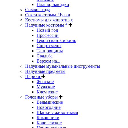
Плащи, накидки
Символ года
Секси костюмы, Чулки
Костюмы для животных
Надувные костюмы *
Новый год
Профессии
Герои сказок и кино
Спортсмены
Танцовщицы
Свадьба
Верхом на...
Надувные музыкальные инструменты
Надувные предметы
Парики
Женские
Мужские
Клоунские
Головные уборы
Ведьминские
Новогодние
Шапки с животными
Кокошники
Королевские
Национальные