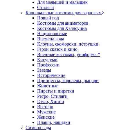
Для малышей и малышек
Стиляги
Карнавальные костюмы для взрослых
Новый год
Костюмы для аниматоров
Костюмы для Хэллоуина
Национальные
Времена года
Клоуны, скоморохи, петрушки
Герои сказок и кино
Военные костюмы, униформа *
Кигуруми
Профессии
Звезды
Исторические
Принцессы, королевы, рыцари
Животные
Пираты и пиратки
Ретро, Стиляги
Disco, Хиппи
Вестерн
Мужские
Женские
Плащи, накидки
Символ года