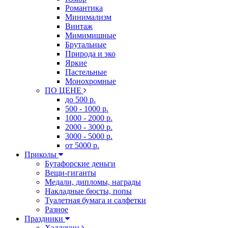
Романтика
Минимализм
Винтаж
Мимимишные
Брутальные
Природа и эко
Яркие
Пастельные
Монохромные
ПО ЦЕНЕ
до 500 р.
500 - 1000 р.
1000 - 2000 р.
2000 - 3000 р.
3000 - 5000 р.
от 5000 р.
Приколы
Бутафорские деньги
Вещи-гиганты
Медали, дипломы, награды
Накладные бюсты, попы
Туалетная бумага и салфетки
Разное
Праздники
Хэллоуин