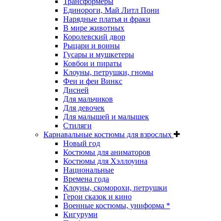
Трансформеры
Единороги, Май Литл Пони
Нарядные платья и фраки
В мире животных
Королевский двор
Рыцари и воины
Гусары и мушкетеры
Ковбои и пираты
Клоуны, петрушки, гномы
Феи и феи Винкс
Дисней
Для мальчиков
Для девочек
Для малышей и малышек
Стиляги
Карнавальные костюмы для взрослых
Новый год
Костюмы для аниматоров
Костюмы для Хэллоуина
Национальные
Времена года
Клоуны, скоморохи, петрушки
Герои сказок и кино
Военные костюмы, униформа *
Кигуруми