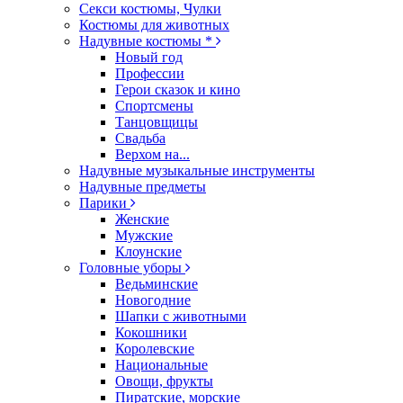
Секси костюмы, Чулки
Костюмы для животных
Надувные костюмы *
Новый год
Профессии
Герои сказок и кино
Спортсмены
Танцовщицы
Свадьба
Верхом на...
Надувные музыкальные инструменты
Надувные предметы
Парики
Женские
Мужские
Клоунские
Головные уборы
Ведьминские
Новогодние
Шапки с животными
Кокошники
Королевские
Национальные
Овощи, фрукты
Пиратские, морские