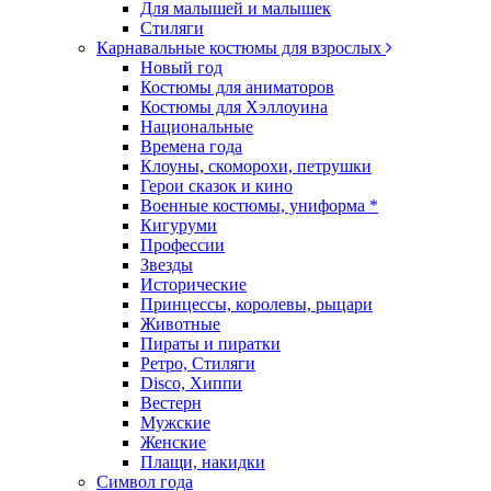
Для малышей и малышек
Стиляги
Карнавальные костюмы для взрослых
Новый год
Костюмы для аниматоров
Костюмы для Хэллоуина
Национальные
Времена года
Клоуны, скоморохи, петрушки
Герои сказок и кино
Военные костюмы, униформа *
Кигуруми
Профессии
Звезды
Исторические
Принцессы, королевы, рыцари
Животные
Пираты и пиратки
Ретро, Стиляги
Disco, Хиппи
Вестерн
Мужские
Женские
Плащи, накидки
Символ года