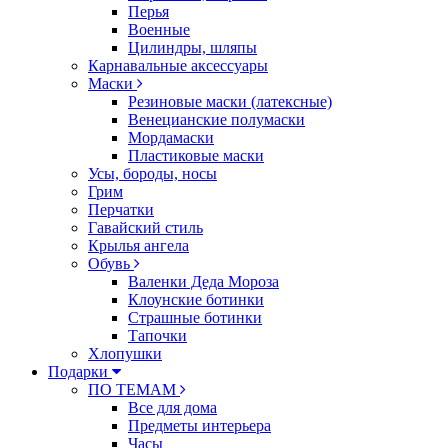
Перья
Военные
Цилиндры, шляпы
Карнавальные аксессуары
Маски
Резиновые маски (латексные)
Венецианские полумаски
Мордамаски
Пластиковые маски
Усы, бороды, носы
Грим
Перчатки
Гавайский стиль
Крылья ангела
Обувь
Валенки Деда Мороза
Клоунские ботинки
Страшные ботинки
Тапочки
Хлопушки
Подарки
ПО ТЕМАМ
Все для дома
Предметы интерьера
Часы