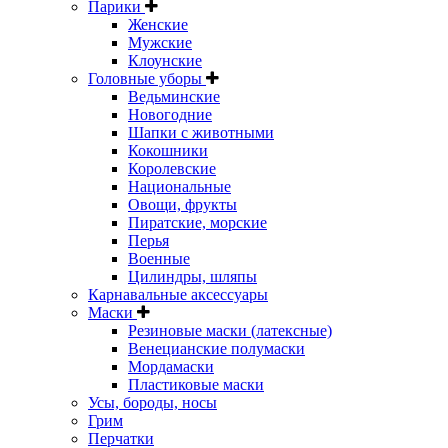
Парики
Женские
Мужские
Клоунские
Головные уборы
Ведьминские
Новогодние
Шапки с животными
Кокошники
Королевские
Национальные
Овощи, фрукты
Пиратские, морские
Перья
Военные
Цилиндры, шляпы
Карнавальные аксессуары
Маски
Резиновые маски (латексные)
Венецианские полумаски
Мордамаски
Пластиковые маски
Усы, бороды, носы
Грим
Перчатки