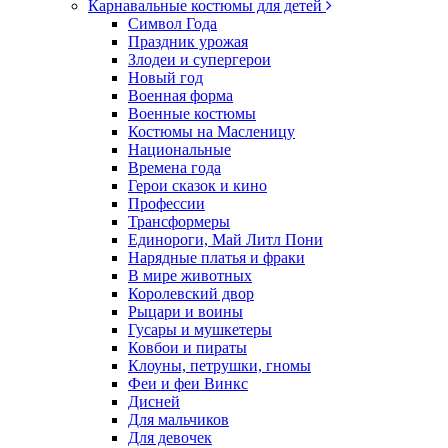
Карнавальные костюмы для детей
Символ Года
Праздник урожая
Злодеи и супергерои
Новый год
Военная форма
Военные костюмы
Костюмы на Масленицу
Национальные
Времена года
Герои сказок и кино
Профессии
Трансформеры
Единороги, Май Литл Пони
Нарядные платья и фраки
В мире животных
Королевский двор
Рыцари и воины
Гусары и мушкетеры
Ковбои и пираты
Клоуны, петрушки, гномы
Феи и феи Винкс
Дисней
Для мальчиков
Для девочек