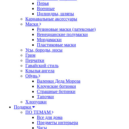
Перья
Военные
Цилиндры, шляпы
Карнавальные аксессуары
Маски
Резиновые маски (латексные)
Венецианские полумаски
Мордамаски
Пластиковые маски
Усы, бороды, носы
Грим
Перчатки
Гавайский стиль
Крылья ангела
Обувь
Валенки Деда Мороза
Клоунские ботинки
Страшные ботинки
Тапочки
Хлопушки
Подарки
ПО ТЕМАМ
Все для дома
Предметы интерьера
Часы