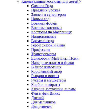
Карнавальные костюмы для детей
Символ Года
Праздник урожая
Злодеи и супергерои
Новый год
Военная форма
Военные костюмы
Костюмы на Масленицу
Национальные
Времена года
Герои сказок и кино
Профессии
Трансформеры
Единороги, Май Литл Пони
Нарядные платья и фраки
В мире животных
Королевский двор
Рыцари и воины
Гусары и мушкетеры
Ковбои и пираты
Клоуны, петрушки, гномы
Феи и феи Винкс
Дисней
Для мальчиков
Для девочек