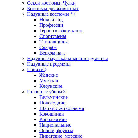
Секси костюмы, Чулки
Костюмы для животных
Надувные костюмы *
Новый год
Профессии
Герои сказок и кино
Спортсмены
Танцовщицы
Свадьба
Верхом на...
Надувные музыкальные инструменты
Надувные предметы
Парики
Женские
Мужские
Клоунские
Головные уборы
Ведьминские
Новогодние
Шапки с животными
Кокошники
Королевские
Национальные
Овощи, фрукты
Пиратские, морские