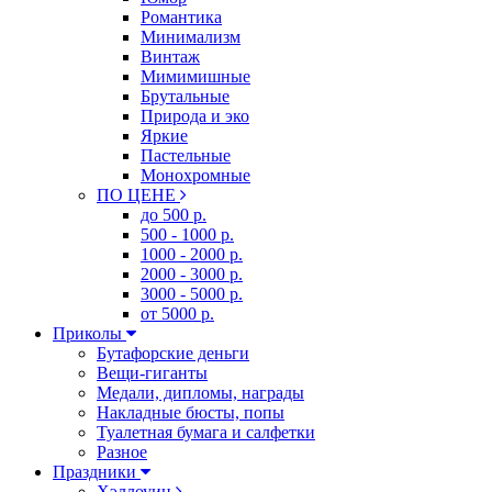
Романтика
Минимализм
Винтаж
Мимимишные
Брутальные
Природа и эко
Яркие
Пастельные
Монохромные
ПО ЦЕНЕ
до 500 р.
500 - 1000 р.
1000 - 2000 р.
2000 - 3000 р.
3000 - 5000 р.
от 5000 р.
Приколы
Бутафорские деньги
Вещи-гиганты
Медали, дипломы, награды
Накладные бюсты, попы
Туалетная бумага и салфетки
Разное
Праздники
Хэллоуин