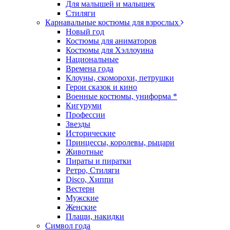
Для малышей и малышек
Стиляги
Карнавальные костюмы для взрослых
Новый год
Костюмы для аниматоров
Костюмы для Хэллоуина
Национальные
Времена года
Клоуны, скоморохи, петрушки
Герои сказок и кино
Военные костюмы, униформа *
Кигуруми
Профессии
Звезды
Исторические
Принцессы, королевы, рыцари
Животные
Пираты и пиратки
Ретро, Стиляги
Disco, Хиппи
Вестерн
Мужские
Женские
Плащи, накидки
Символ года