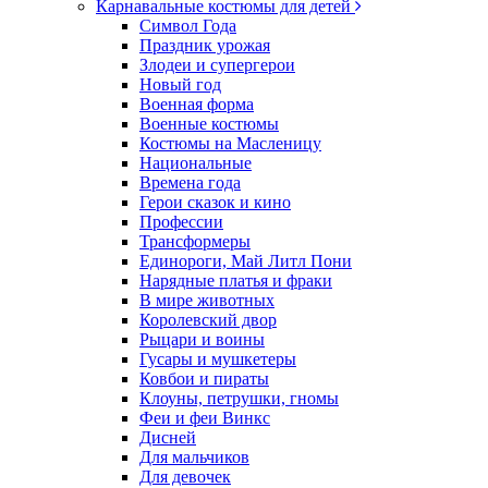
Карнавальные костюмы для детей
Символ Года
Праздник урожая
Злодеи и супергерои
Новый год
Военная форма
Военные костюмы
Костюмы на Масленицу
Национальные
Времена года
Герои сказок и кино
Профессии
Трансформеры
Единороги, Май Литл Пони
Нарядные платья и фраки
В мире животных
Королевский двор
Рыцари и воины
Гусары и мушкетеры
Ковбои и пираты
Клоуны, петрушки, гномы
Феи и феи Винкс
Дисней
Для мальчиков
Для девочек