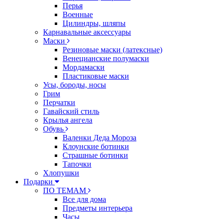
Перья
Военные
Цилиндры, шляпы
Карнавальные аксессуары
Маски
Резиновые маски (латексные)
Венецианские полумаски
Мордамаски
Пластиковые маски
Усы, бороды, носы
Грим
Перчатки
Гавайский стиль
Крылья ангела
Обувь
Валенки Деда Мороза
Клоунские ботинки
Страшные ботинки
Тапочки
Хлопушки
Подарки
ПО ТЕМАМ
Все для дома
Предметы интерьера
Часы