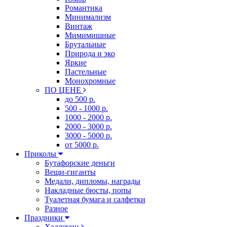
Романтика
Минимализм
Винтаж
Мимимишные
Брутальные
Природа и эко
Яркие
Пастельные
Монохромные
ПО ЦЕНЕ
до 500 р.
500 - 1000 р.
1000 - 2000 р.
2000 - 3000 р.
3000 - 5000 р.
от 5000 р.
Приколы
Бутафорские деньги
Вещи-гиганты
Медали, дипломы, награды
Накладные бюсты, попы
Туалетная бумага и салфетки
Разное
Праздники
Хэллоуин