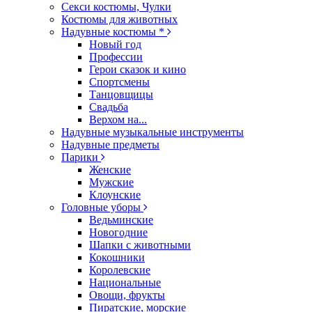
Секси костюмы, Чулки
Костюмы для животных
Надувные костюмы *
Новый год
Профессии
Герои сказок и кино
Спортсмены
Танцовщицы
Свадьба
Верхом на...
Надувные музыкальные инструменты
Надувные предметы
Парики
Женские
Мужские
Клоунские
Головные уборы
Ведьминские
Новогодние
Шапки с животными
Кокошники
Королевские
Национальные
Овощи, фрукты
Пиратские, морские