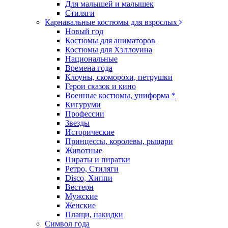
Для малышей и малышек
Стиляги
Карнавальные костюмы для взрослых
Новый год
Костюмы для аниматоров
Костюмы для Хэллоуина
Национальные
Времена года
Клоуны, скоморохи, петрушки
Герои сказок и кино
Военные костюмы, униформа *
Кигуруми
Профессии
Звезды
Исторические
Принцессы, королевы, рыцари
Животные
Пираты и пиратки
Ретро, Стиляги
Disco, Хиппи
Вестерн
Мужские
Женские
Плащи, накидки
Символ года