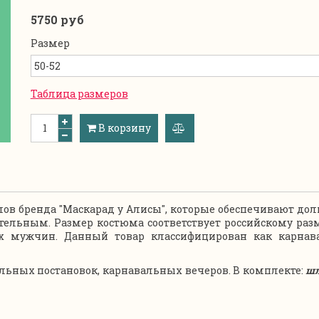
5750 руб
Размер
Таблица размеров
В корзину
добавить
к
сравнению
в бренда "Маскарад у Алисы", которые обеспечивают дол
ельным. Размер костюма соответствует российскому разм
ых мужчин. Данный товар классифицирован как карна
льных постановок, карнавальных вечеров. В комплекте:
шл