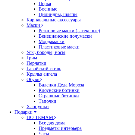
Перья
Военные
Цилиндры, шляпы
Карнавальные аксессуары
Маски
Резиновые маски (латексные)
Венецианские полумаски
Мордамаски
Пластиковые маски
Усы, бороды, носы
Грим
Перчатки
Гавайский стиль
Крылья ангела
Обувь
Валенки Деда Мороза
Клоунские ботинки
Страшные ботинки
Тапочки
Хлопушки
Подарки
ПО ТЕМАМ
Все для дома
Предметы интерьера
Часы