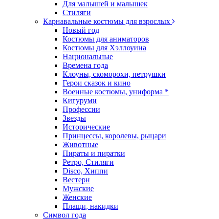
Для малышей и малышек
Стиляги
Карнавальные костюмы для взрослых
Новый год
Костюмы для аниматоров
Костюмы для Хэллоуина
Национальные
Времена года
Клоуны, скоморохи, петрушки
Герои сказок и кино
Военные костюмы, униформа *
Кигуруми
Профессии
Звезды
Исторические
Принцессы, королевы, рыцари
Животные
Пираты и пиратки
Ретро, Стиляги
Disco, Хиппи
Вестерн
Мужские
Женские
Плащи, накидки
Символ года