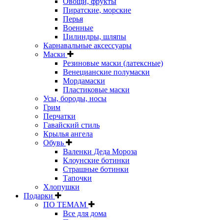
Овощи, фрукты
Пиратские, морские
Перья
Военные
Цилиндры, шляпы
Карнавальные аксессуары
Маски
Резиновые маски (латексные)
Венецианские полумаски
Мордамаски
Пластиковые маски
Усы, бороды, носы
Грим
Перчатки
Гавайский стиль
Крылья ангела
Обувь
Валенки Деда Мороза
Клоунские ботинки
Страшные ботинки
Тапочки
Хлопушки
Подарки
ПО ТЕМАМ
Все для дома