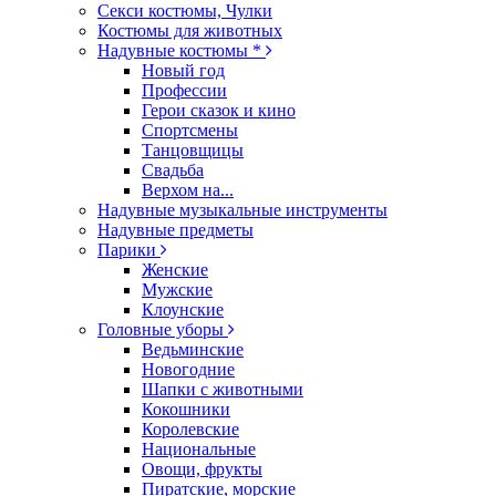
Секси костюмы, Чулки
Костюмы для животных
Надувные костюмы *
Новый год
Профессии
Герои сказок и кино
Спортсмены
Танцовщицы
Свадьба
Верхом на...
Надувные музыкальные инструменты
Надувные предметы
Парики
Женские
Мужские
Клоунские
Головные уборы
Ведьминские
Новогодние
Шапки с животными
Кокошники
Королевские
Национальные
Овощи, фрукты
Пиратские, морские