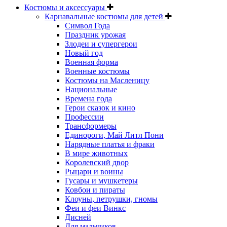
Костюмы и аксессуары
Карнавальные костюмы для детей
Символ Года
Праздник урожая
Злодеи и супергерои
Новый год
Военная форма
Военные костюмы
Костюмы на Масленицу
Национальные
Времена года
Герои сказок и кино
Профессии
Трансформеры
Единороги, Май Литл Пони
Нарядные платья и фраки
В мире животных
Королевский двор
Рыцари и воины
Гусары и мушкетеры
Ковбои и пираты
Клоуны, петрушки, гномы
Феи и феи Винкс
Дисней
Для мальчиков