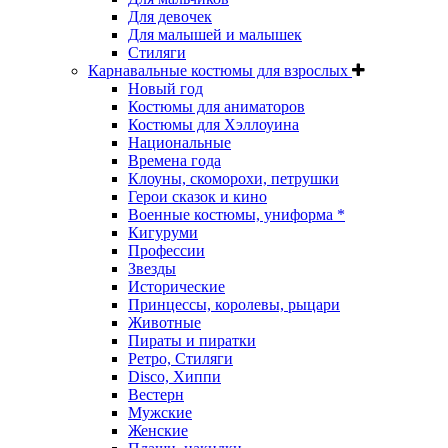
Для девочек
Для малышей и малышек
Стиляги
Карнавальные костюмы для взрослых
Новый год
Костюмы для аниматоров
Костюмы для Хэллоуина
Национальные
Времена года
Клоуны, скоморохи, петрушки
Герои сказок и кино
Военные костюмы, униформа *
Кигуруми
Профессии
Звезды
Исторические
Принцессы, королевы, рыцари
Животные
Пираты и пиратки
Ретро, Стиляги
Disco, Хиппи
Вестерн
Мужские
Женские