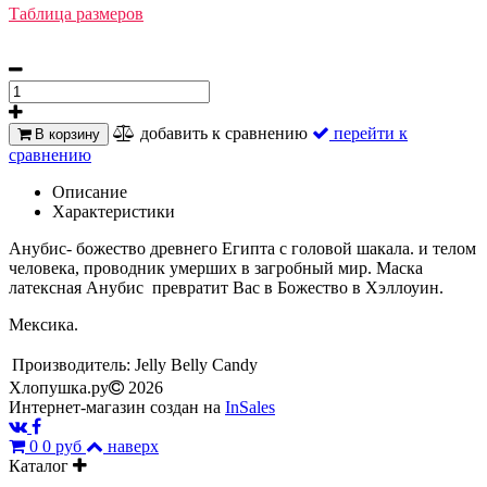
Таблица размеров
добавить к сравнению
перейти к
В корзину
сравнению
Описание
Характеристики
Анубис-
божество древнего Египта
с головой шакала.
и телом
человека, проводник умерших в загробный мир. Маска
латексная Анубис превратит Вас в Божество в Хэллоуин.
Мексика.
Производитель:
Jelly Belly Candy
Хлопушка.ру
2026
Интернет-магазин создан на
InSales
0
0 руб
наверх
Каталог