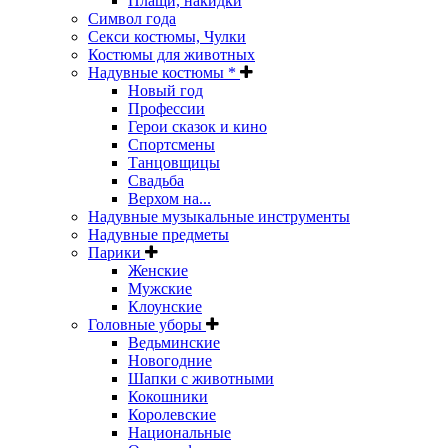
Плащи, накидки
Символ года
Секси костюмы, Чулки
Костюмы для животных
Надувные костюмы *
Новый год
Профессии
Герои сказок и кино
Спортсмены
Танцовщицы
Свадьба
Верхом на...
Надувные музыкальные инструменты
Надувные предметы
Парики
Женские
Мужские
Клоунские
Головные уборы
Ведьминские
Новогодние
Шапки с животными
Кокошники
Королевские
Национальные