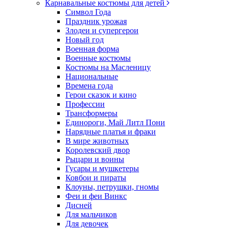
Карнавальные костюмы для детей
Символ Года
Праздник урожая
Злодеи и супергерои
Новый год
Военная форма
Военные костюмы
Костюмы на Масленицу
Национальные
Времена года
Герои сказок и кино
Профессии
Трансформеры
Единороги, Май Литл Пони
Нарядные платья и фраки
В мире животных
Королевский двор
Рыцари и воины
Гусары и мушкетеры
Ковбои и пираты
Клоуны, петрушки, гномы
Феи и феи Винкс
Дисней
Для мальчиков
Для девочек