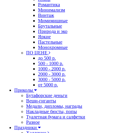
Романтика
Минимализм
Винтаж
Мимимишные
Брутальные
Природа и эко
Яркие
Пастельные
Монохромные
ПО ЦЕНЕ
до 500 р.
500 - 1000 р.
1000 - 2000 р.
2000 - 3000 р.
3000 - 5000 р.
от 5000 р.
Приколы
Бутафорские деньги
Вещи-гиганты
Медали, дипломы, награды
Накладные бюсты, попы
Туалетная бумага и салфетки
Разное
Праздники
Хэллоуин