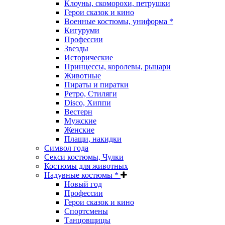
Клоуны, скоморохи, петрушки
Герои сказок и кино
Военные костюмы, униформа *
Кигуруми
Профессии
Звезды
Исторические
Принцессы, королевы, рыцари
Животные
Пираты и пиратки
Ретро, Стиляги
Disco, Хиппи
Вестерн
Мужские
Женские
Плащи, накидки
Символ года
Секси костюмы, Чулки
Костюмы для животных
Надувные костюмы *
Новый год
Профессии
Герои сказок и кино
Спортсмены
Танцовщицы