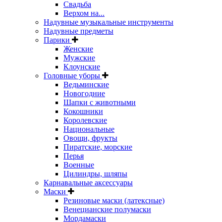
Свадьба
Верхом на...
Надувные музыкальные инструменты
Надувные предметы
Парики
Женские
Мужские
Клоунские
Головные уборы
Ведьминские
Новогодние
Шапки с животными
Кокошники
Королевские
Национальные
Овощи, фрукты
Пиратские, морские
Перья
Военные
Цилиндры, шляпы
Карнавальные аксессуары
Маски
Резиновые маски (латексные)
Венецианские полумаски
Мордамаски