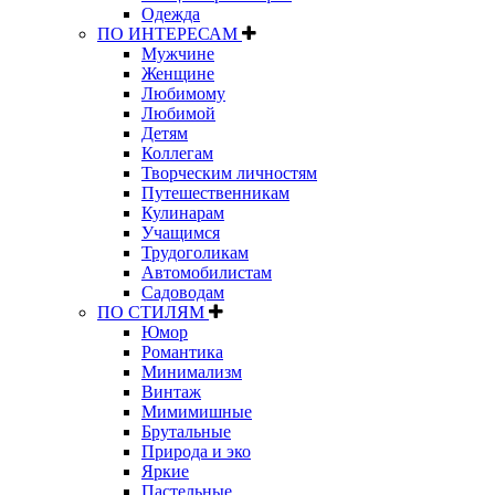
Одежда
ПО ИНТЕРЕСАМ
Мужчине
Женщине
Любимому
Любимой
Детям
Коллегам
Творческим личностям
Путешественникам
Кулинарам
Учащимся
Трудоголикам
Автомобилистам
Садоводам
ПО СТИЛЯМ
Юмор
Романтика
Минимализм
Винтаж
Мимимишные
Брутальные
Природа и эко
Яркие
Пастельные