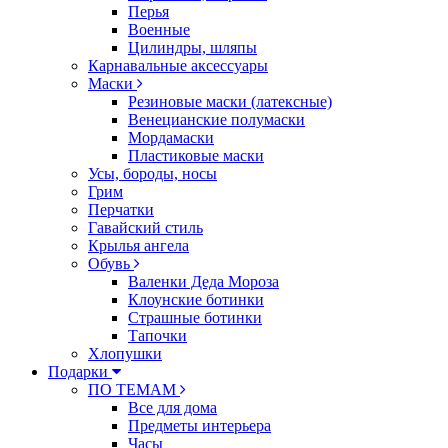
Перья
Военные
Цилиндры, шляпы
Карнавальные аксессуары
Маски
Резиновые маски (латексные)
Венецианские полумаски
Мордамаски
Пластиковые маски
Усы, бороды, носы
Грим
Перчатки
Гавайский стиль
Крылья ангела
Обувь
Валенки Деда Мороза
Клоунские ботинки
Страшные ботинки
Тапочки
Хлопушки
Подарки
ПО ТЕМАМ
Все для дома
Предметы интерьера
Часы