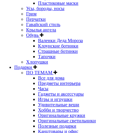
Пластиковые маски
Усы, бороды, носы
Грим
Перчатки
Гавайский стиль
Крылья ангела
Обувь
Валенки Деда Мороза
Клоунские ботинки
Страшные ботинки
Тапочки
Хлопушки
Подарки
ПО ТЕМАМ
Все для дома
Предметы интерьера
Часы
Гаджеты и аксессуары
Игры и игрушки
Удивительные вещи
Хобби и творчество
Оригинальные кружки
Оригинальные светильники
Полезные подарки
Канцтовары и офис