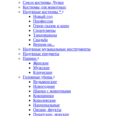
Секси костюмы, Чулки
Костюмы для животных
Надувные костюмы *
Новый год
Профессии
Герои сказок и кино
Спортсмены
Танцовщицы
Свадьба
Верхом на...
Надувные музыкальные инструменты
Надувные предметы
Парики
Женские
Мужские
Клоунские
Головные уборы
Ведьминские
Новогодние
Шапки с животными
Кокошники
Королевские
Национальные
Овощи, фрукты
Пиратские, морские