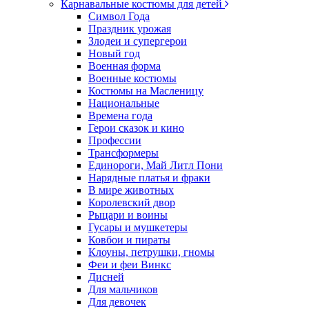
Карнавальные костюмы для детей
Символ Года
Праздник урожая
Злодеи и супергерои
Новый год
Военная форма
Военные костюмы
Костюмы на Масленицу
Национальные
Времена года
Герои сказок и кино
Профессии
Трансформеры
Единороги, Май Литл Пони
Нарядные платья и фраки
В мире животных
Королевский двор
Рыцари и воины
Гусары и мушкетеры
Ковбои и пираты
Клоуны, петрушки, гномы
Феи и феи Винкс
Дисней
Для мальчиков
Для девочек