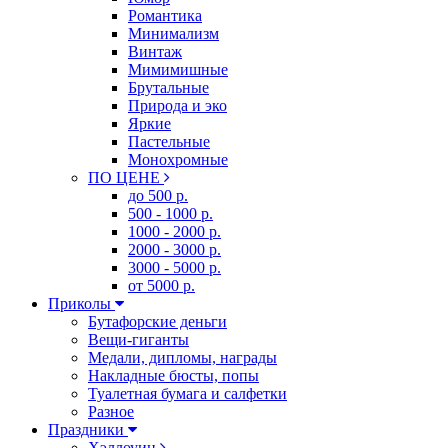
Романтика
Минимализм
Винтаж
Мимимишные
Брутальные
Природа и эко
Яркие
Пастельные
Монохромные
ПО ЦЕНЕ
до 500 р.
500 - 1000 р.
1000 - 2000 р.
2000 - 3000 р.
3000 - 5000 р.
от 5000 р.
Приколы
Бутафорские деньги
Вещи-гиганты
Медали, дипломы, награды
Накладные бюсты, попы
Туалетная бумага и салфетки
Разное
Праздники
Хэллоуин