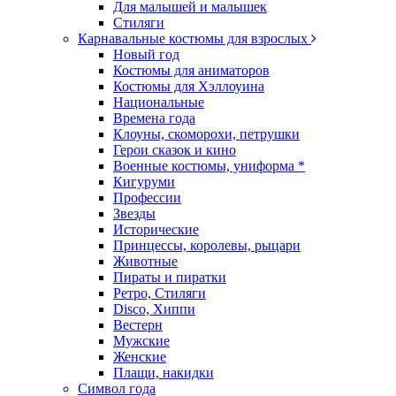
Для малышей и малышек
Стиляги
Карнавальные костюмы для взрослых
Новый год
Костюмы для аниматоров
Костюмы для Хэллоуина
Национальные
Времена года
Клоуны, скоморохи, петрушки
Герои сказок и кино
Военные костюмы, униформа *
Кигуруми
Профессии
Звезды
Исторические
Принцессы, королевы, рыцари
Животные
Пираты и пиратки
Ретро, Стиляги
Disco, Хиппи
Вестерн
Мужские
Женские
Плащи, накидки
Символ года