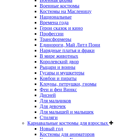
Военная форма
Военные костюмы
Костюмы на Масленицу
Национальные
Времена года
Герои сказок и кино
Профессии
Трансформеры
Единороги, Май Литл Пони
Нарядные платья и фраки
В мире животных
Королевский двор
Рыцари и воины
Гусары и мушкетеры
Ковбои и пираты
Клоуны, петрушки, гномы
Феи и феи Винкс
Дисней
Для мальчиков
Для девочек
Для малышей и малышек
Стиляги
Карнавальные костюмы для взрослых
Новый год
Костюмы для аниматоров