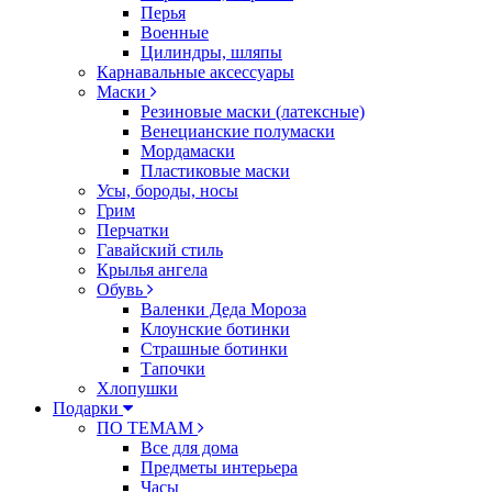
Перья
Военные
Цилиндры, шляпы
Карнавальные аксессуары
Маски
Резиновые маски (латексные)
Венецианские полумаски
Мордамаски
Пластиковые маски
Усы, бороды, носы
Грим
Перчатки
Гавайский стиль
Крылья ангела
Обувь
Валенки Деда Мороза
Клоунские ботинки
Страшные ботинки
Тапочки
Хлопушки
Подарки
ПО ТЕМАМ
Все для дома
Предметы интерьера
Часы