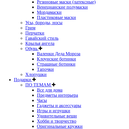
Резиновые маски (латексные)
Венецианские полумаски
Мордамаски
Пластиковые маски
Усы, бороды, носы
Грим
Перчатки
Гавайский стиль
Крылья ангела
Обувь
Валенки Деда Мороза
Клоунские ботинки
Страшные ботинки
Тапочки
Хлопушки
Подарки
ПО ТЕМАМ
Все для дома
Предметы интерьера
Часы
Гаджеты и аксессуары
Игры и игрушки
Удивительные вещи
Хобби и творчество
Оригинальные кружки