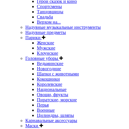
Герои сказок и кино
Спортсмены
Танцовщицы
Свадьба
Верхом на...
Надувные музыкальные инструменты
Надувные предметы
Парики
Женские
Мужские
Клоунские
Головные уборы
Ведьминские
Новогодние
Шапки с животными
Кокошники
Королевские
Национальные
Овощи, фрукты
Пиратские, морские
Перья
Военные
Цилиндры, шляпы
Карнавальные аксессуары
Маски