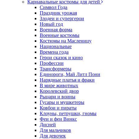
Карнавальные костюмы для детей
Символ Года
Праздник урожая
Злодеи и супергерои
Новый год
Военная форма
Военные костюмы
Костюмы на Масленицу
Национальные
Времена года
Герои сказок и кино
Профессии
Трансформеры
Единороги, Май Литл Пони
Нарядные платья и фраки
В мире животных
Королевский двор
Рыцари и воины
Гусары и мушкетеры
Ковбои и пираты
Клоуны, петрушки, гномы
Феи и феи Винкс
Дисней
Для мальчиков
Для девочек