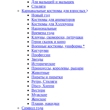
Для малышей и малышек
Стиляги
Карнавальные костюмы для взрослых
Новый год
Костюмы для аниматоров
Костюмы для Хэллоуина
Национальные
Времена года
Клоуны, скоморохи, петрушки
Герои сказок и кино
Военные костюмы, униформа *
Кигуруми
Профессии
Звезды
Исторические
Принцессы, королевы, рыцари
Животные
Пираты и пиратки
Ретро, Стиляги
Disco, Хиппи
Вестерн
Мужские
Женские
Плащи, накидки
Символ года