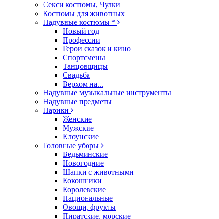
Секси костюмы, Чулки
Костюмы для животных
Надувные костюмы *
Новый год
Профессии
Герои сказок и кино
Спортсмены
Танцовщицы
Свадьба
Верхом на...
Надувные музыкальные инструменты
Надувные предметы
Парики
Женские
Мужские
Клоунские
Головные уборы
Ведьминские
Новогодние
Шапки с животными
Кокошники
Королевские
Национальные
Овощи, фрукты
Пиратские, морские