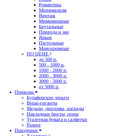
Романтика
Минимализм
Винтаж
Мимимишные
Брутальные
Природа и эко
Яркие
Пастельные
Монохромные
ПО ЦЕНЕ
до 500 р.
500 - 1000 р.
1000 - 2000 р.
2000 - 3000 р.
3000 - 5000 р.
от 5000 р.
Приколы
Бутафорские деньги
Вещи-гиганты
Медали, дипломы, награды
Накладные бюсты, попы
Туалетная бумага и салфетки
Разное
Праздники
Хэллоуин