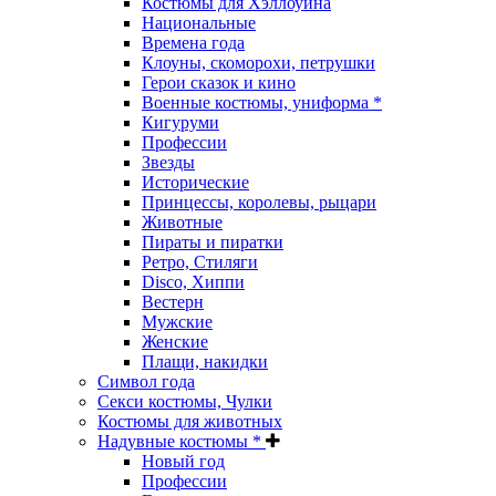
Костюмы для Хэллоуина
Национальные
Времена года
Клоуны, скоморохи, петрушки
Герои сказок и кино
Военные костюмы, униформа *
Кигуруми
Профессии
Звезды
Исторические
Принцессы, королевы, рыцари
Животные
Пираты и пиратки
Ретро, Стиляги
Disco, Хиппи
Вестерн
Мужские
Женские
Плащи, накидки
Символ года
Секси костюмы, Чулки
Костюмы для животных
Надувные костюмы *
Новый год
Профессии