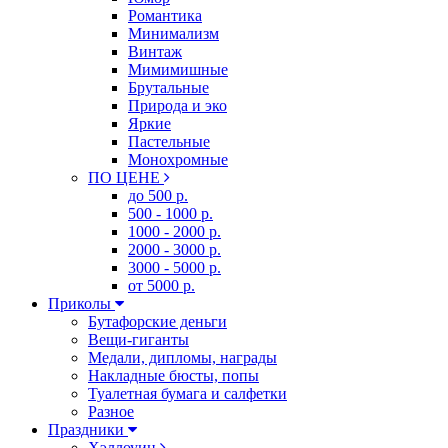
Романтика
Минимализм
Винтаж
Мимимишные
Брутальные
Природа и эко
Яркие
Пастельные
Монохромные
ПО ЦЕНЕ
до 500 р.
500 - 1000 р.
1000 - 2000 р.
2000 - 3000 р.
3000 - 5000 р.
от 5000 р.
Приколы
Бутафорские деньги
Вещи-гиганты
Медали, дипломы, награды
Накладные бюсты, попы
Туалетная бумага и салфетки
Разное
Праздники
Хэллоуин