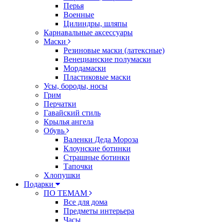
Перья
Военные
Цилиндры, шляпы
Карнавальные аксессуары
Маски
Резиновые маски (латексные)
Венецианские полумаски
Мордамаски
Пластиковые маски
Усы, бороды, носы
Грим
Перчатки
Гавайский стиль
Крылья ангела
Обувь
Валенки Деда Мороза
Клоунские ботинки
Страшные ботинки
Тапочки
Хлопушки
Подарки
ПО ТЕМАМ
Все для дома
Предметы интерьера
Часы