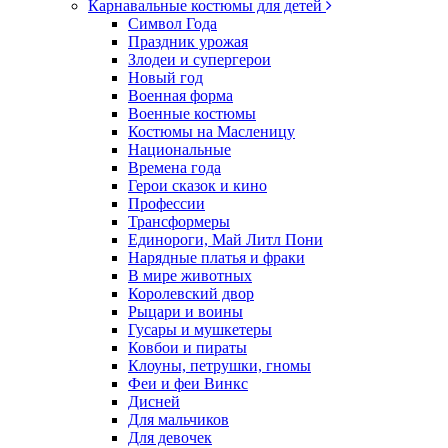
Карнавальные костюмы для детей
Символ Года
Праздник урожая
Злодеи и супергерои
Новый год
Военная форма
Военные костюмы
Костюмы на Масленицу
Национальные
Времена года
Герои сказок и кино
Профессии
Трансформеры
Единороги, Май Литл Пони
Нарядные платья и фраки
В мире животных
Королевский двор
Рыцари и воины
Гусары и мушкетеры
Ковбои и пираты
Клоуны, петрушки, гномы
Феи и феи Винкс
Дисней
Для мальчиков
Для девочек