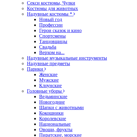
Секси костюмы, Чулки
Костюмы для животных
Надувные костюмы *
Новый год
Профессии
Герои сказок и кино
Спортсмены
Танцовщицы
Свадьба
Верхом на...
Надувные музыкальные инструменты
Надувные предметы
Парики
Женские
Мужские
Клоунские
Головные уборы
Ведьминские
Новогодние
Шапки с животными
Кокошники
Королевские
Национальные
Овощи, фрукты
Пиратские, морские