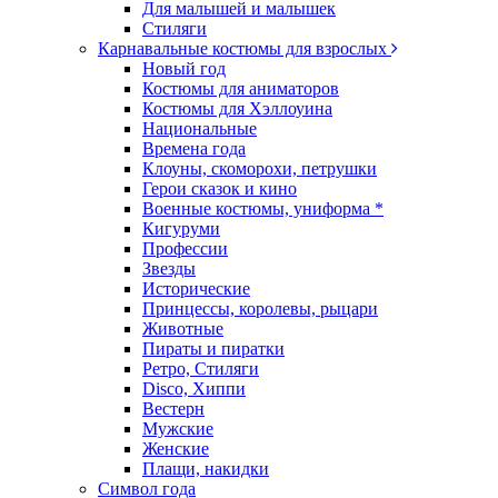
Для малышей и малышек
Стиляги
Карнавальные костюмы для взрослых
Новый год
Костюмы для аниматоров
Костюмы для Хэллоуина
Национальные
Времена года
Клоуны, скоморохи, петрушки
Герои сказок и кино
Военные костюмы, униформа *
Кигуруми
Профессии
Звезды
Исторические
Принцессы, королевы, рыцари
Животные
Пираты и пиратки
Ретро, Стиляги
Disco, Хиппи
Вестерн
Мужские
Женские
Плащи, накидки
Символ года