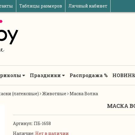
такты
Таблицы размеров
Личный кабинет
риколы
Праздники
Распродажа %
НОВИНК
аски (латексные)
Животные
Маска Волка
МАСКА В
Артикул:
ПБ-1658
Наличие:
Нет в наличии