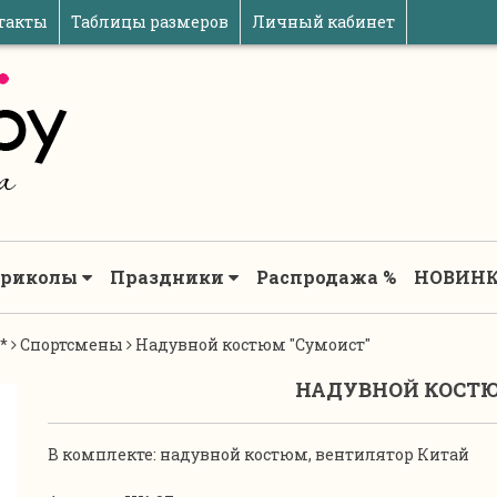
такты
Таблицы размеров
Личный кабинет
риколы
Праздники
Распродажа %
НОВИНК
*
Спортсмены
Надувной костюм "Сумоист"
НАДУВНОЙ КОСТЮ
В комплекте: надувной костюм, вентилятор Китай