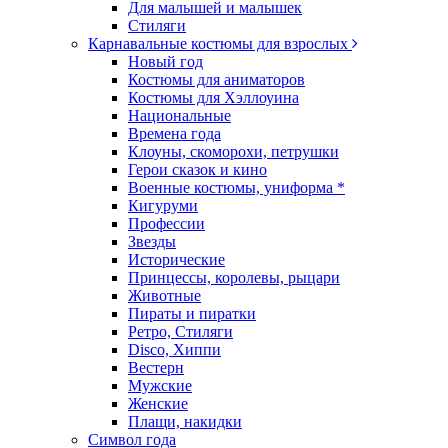
Для малышей и малышек
Стиляги
Карнавальные костюмы для взрослых
Новый год
Костюмы для аниматоров
Костюмы для Хэллоуина
Национальные
Времена года
Клоуны, скоморохи, петрушки
Герои сказок и кино
Военные костюмы, униформа *
Кигуруми
Профессии
Звезды
Исторические
Принцессы, королевы, рыцари
Животные
Пираты и пиратки
Ретро, Стиляги
Disco, Хиппи
Вестерн
Мужские
Женские
Плащи, накидки
Символ года