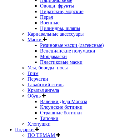
Национальные
Овощи, фрукты
Пиратские, морские
Перья
Военные
Цилиндры, шляпы
Карнавальные аксессуары
Маски
Резиновые маски (латексные)
Венецианские полумаски
Мордамаски
Пластиковые маски
Усы, бороды, носы
Грим
Перчатки
Гавайский стиль
Крылья ангела
Обувь
Валенки Деда Мороза
Клоунские ботинки
Страшные ботинки
Тапочки
Хлопушки
Подарки
ПО ТЕМАМ