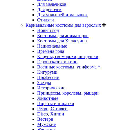
Для мальчиков
Для девочек
Для малышей и малышек
Стиляги
Карнавальные костюмы для взрослых
Новый год
Костюмы для аниматоров
Костюмы для Хэллоуина
Национальные
Времена года
Клоуны, скоморохи, петрушки
Герои сказок и кино
Военные костюмы, униформа *
Кигуруми
Профессии
Звезды
Исторические
Принцессы, королевы, рыцари
Животные
Пираты и пиратки
Ретро, Стиляги
Disco, Хиппи
Вестерн
Мужские
Женские