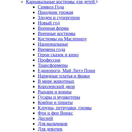
Карнавальные костюмы для детей
Символ Года
Праздник урожая
Злодеи и супергерои
Новый год
Военная форма
Военные костюмы
Костюмы на Масленицу
Национальные
Времена года
Герои сказок и кино
Профессии
Трансформеры
Единороги, Май Литл Пони
Нарядные платья и фраки
В мире животных
Королевский двор
Рыцари и воины
Гусары и мушкетеры
Ковбои и пираты
Клоуны, петрушки, гномы
Феи и феи Винкс
Дисней
Для мальчиков
Для девочек