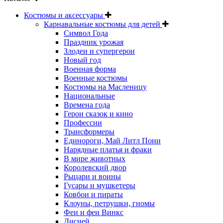
Костюмы и аксессуары
Карнавальные костюмы для детей
Символ Года
Праздник урожая
Злодеи и супергерои
Новый год
Военная форма
Военные костюмы
Костюмы на Масленицу
Национальные
Времена года
Герои сказок и кино
Профессии
Трансформеры
Единороги, Май Литл Пони
Нарядные платья и фраки
В мире животных
Королевский двор
Рыцари и воины
Гусары и мушкетеры
Ковбои и пираты
Клоуны, петрушки, гномы
Феи и феи Винкс
Дисней