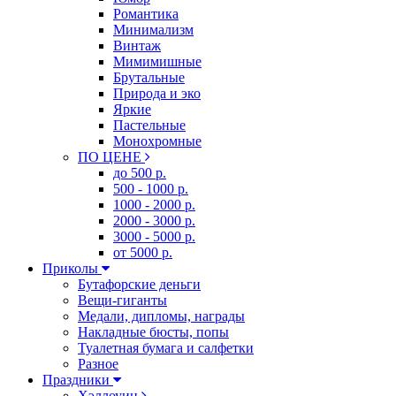
Романтика
Минимализм
Винтаж
Мимимишные
Брутальные
Природа и эко
Яркие
Пастельные
Монохромные
ПО ЦЕНЕ
до 500 р.
500 - 1000 р.
1000 - 2000 р.
2000 - 3000 р.
3000 - 5000 р.
от 5000 р.
Приколы
Бутафорские деньги
Вещи-гиганты
Медали, дипломы, награды
Накладные бюсты, попы
Туалетная бумага и салфетки
Разное
Праздники
Хэллоуин