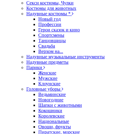
Секси костюмы, Чулки
Костюмы для животных
Надувные костюмы *
Новый год
Профессии
Герои сказок и кино
Спортсмены
Танцовщицы
Свадьба
Верхом на...
Надувные музыкальные инструменты
Надувные предметы
Парики
Женские
Мужские
Клоунские
Головные уборы
Ведьминские
Новогодние
Шапки с животными
Кокошники
Королевские
Национальные
Овощи, фрукты
Пиратские, морские