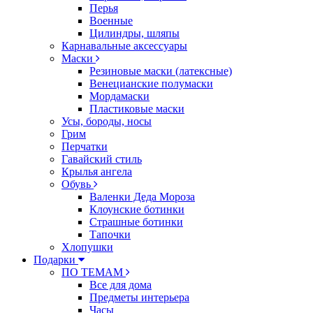
Перья
Военные
Цилиндры, шляпы
Карнавальные аксессуары
Маски
Резиновые маски (латексные)
Венецианские полумаски
Мордамаски
Пластиковые маски
Усы, бороды, носы
Грим
Перчатки
Гавайский стиль
Крылья ангела
Обувь
Валенки Деда Мороза
Клоунские ботинки
Страшные ботинки
Тапочки
Хлопушки
Подарки
ПО ТЕМАМ
Все для дома
Предметы интерьера
Часы