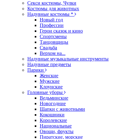
Секси костюмы, Чулки
Костюмы для животных
Надувные костюмы *
Новый год
Профессии
Герои сказок и кино
Спортсмены
Танцовщицы
Свадьба
Верхом на...
Надувные музыкальные инструменты
Надувные предметы
Парики
Женские
Мужские
Клоунские
Головные уборы
Ведьминские
Новогодние
Шапки с животными
Кокошники
Королевские
Национальные
Овощи, фрукты
Пиратские, морские