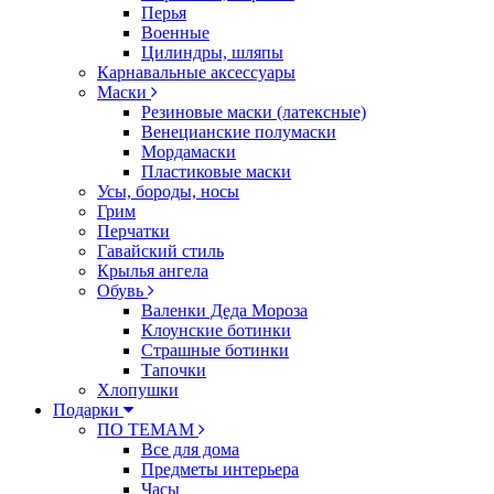
Перья
Военные
Цилиндры, шляпы
Карнавальные аксессуары
Маски
Резиновые маски (латексные)
Венецианские полумаски
Мордамаски
Пластиковые маски
Усы, бороды, носы
Грим
Перчатки
Гавайский стиль
Крылья ангела
Обувь
Валенки Деда Мороза
Клоунские ботинки
Страшные ботинки
Тапочки
Хлопушки
Подарки
ПО ТЕМАМ
Все для дома
Предметы интерьера
Часы