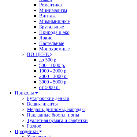
Романтика
Минимализм
Винтаж
Мимимишные
Брутальные
Природа и эко
Яркие
Пастельные
Монохромные
ПО ЦЕНЕ
до 500 р.
500 - 1000 р.
1000 - 2000 р.
2000 - 3000 р.
3000 - 5000 р.
от 5000 р.
Приколы
Бутафорские деньги
Вещи-гиганты
Медали, дипломы, награды
Накладные бюсты, попы
Туалетная бумага и салфетки
Разное
Праздники
Хэллоуин