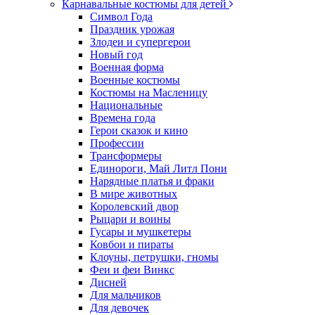
Карнавальные костюмы для детей
Символ Года
Праздник урожая
Злодеи и супергерои
Новый год
Военная форма
Военные костюмы
Костюмы на Масленицу
Национальные
Времена года
Герои сказок и кино
Профессии
Трансформеры
Единороги, Май Литл Пони
Нарядные платья и фраки
В мире животных
Королевский двор
Рыцари и воины
Гусары и мушкетеры
Ковбои и пираты
Клоуны, петрушки, гномы
Феи и феи Винкс
Дисней
Для мальчиков
Для девочек