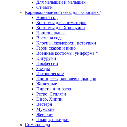
Для малышей и малышек
Стиляги
Карнавальные костюмы для взрослых
Новый год
Костюмы для аниматоров
Костюмы для Хэллоуина
Национальные
Времена года
Клоуны, скоморохи, петрушки
Герои сказок и кино
Военные костюмы, униформа *
Кигуруми
Профессии
Звезды
Исторические
Принцессы, королевы, рыцари
Животные
Пираты и пиратки
Ретро, Стиляги
Disco, Хиппи
Вестерн
Мужские
Женские
Плащи, накидки
Символ года