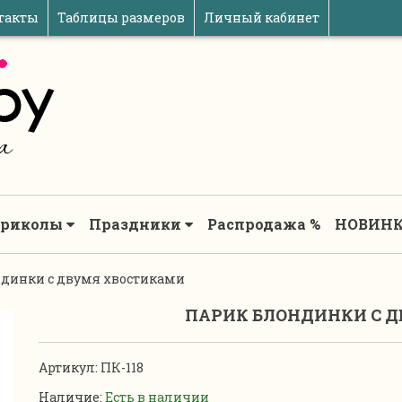
такты
Таблицы размеров
Личный кабинет
риколы
Праздники
Распродажа %
НОВИНК
динки с двумя хвостиками
ПАРИК БЛОНДИНКИ С 
Артикул:
ПК-118
Наличие:
Есть в наличии