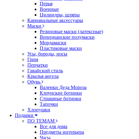
Перья
Военные
Цилиндры, шляпы
Карнавальные аксессуары
Маски
Резиновые маски (латексные)
Венецианские полумаски
Мордамаски
Пластиковые маски
Усы, бороды, носы
Грим
Перчатки
Гавайский стиль
Крылья ангела
Обувь
Валенки Деда Мороза
Клоунские ботинки
Страшные ботинки
Тапочки
Хлопушки
Подарки
ПО ТЕМАМ
Все для дома
Предметы интерьера
Часы