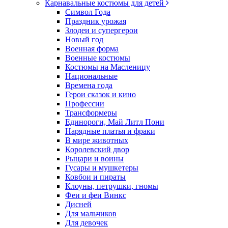
Карнавальные костюмы для детей
Символ Года
Праздник урожая
Злодеи и супергерои
Новый год
Военная форма
Военные костюмы
Костюмы на Масленицу
Национальные
Времена года
Герои сказок и кино
Профессии
Трансформеры
Единороги, Май Литл Пони
Нарядные платья и фраки
В мире животных
Королевский двор
Рыцари и воины
Гусары и мушкетеры
Ковбои и пираты
Клоуны, петрушки, гномы
Феи и феи Винкс
Дисней
Для мальчиков
Для девочек