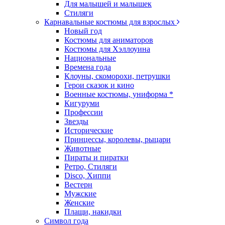
Для малышей и малышек
Стиляги
Карнавальные костюмы для взрослых
Новый год
Костюмы для аниматоров
Костюмы для Хэллоуина
Национальные
Времена года
Клоуны, скоморохи, петрушки
Герои сказок и кино
Военные костюмы, униформа *
Кигуруми
Профессии
Звезды
Исторические
Принцессы, королевы, рыцари
Животные
Пираты и пиратки
Ретро, Стиляги
Disco, Хиппи
Вестерн
Мужские
Женские
Плащи, накидки
Символ года