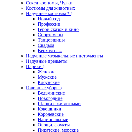
Секси костюмы, Чулки
Костюмы для животных
Надувные костюмы *
Новый год
Профессии
Герои сказок и кино
Спортсмены
Танцовщицы
Свадьба
Верхом на...
Надувные музыкальные инструменты
Надувные предметы
Парики
Женские
Мужские
Клоунские
Головные уборы
Ведьминские
Новогодние
Шапки с животными
Кокошники
Королевские
Национальные
Овощи, фрукты
Пиратские, морские