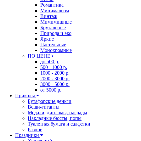
Романтика
Минимализм
Винтаж
Мимимишные
Брутальные
Природа и эко
Яркие
Пастельные
Монохромные
ПО ЦЕНЕ
до 500 р.
500 - 1000 р.
1000 - 2000 р.
2000 - 3000 р.
3000 - 5000 р.
от 5000 р.
Приколы
Бутафорские деньги
Вещи-гиганты
Медали, дипломы, награды
Накладные бюсты, попы
Туалетная бумага и салфетки
Разное
Праздники
Хэллоуин