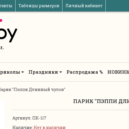
такты
Таблицы размеров
Личный кабинет
риколы
Праздники
Распродажа %
НОВИНК
арик ''Пэппи Длинный чулок''
ПАРИК ''ПЭППИ ДЛ
Артикул:
ПК-117
Наличие:
Нет в наличии