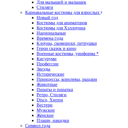
Для малышей и малышек
Стиляги
Карнавальные костюмы для взрослых
Новый год
Костюмы для аниматоров
Костюмы для Хэллоуина
Национальные
Времена года
Клоуны, скоморохи, петрушки
Герои сказок и кино
Военные костюмы, униформа *
Кигуруми
Профессии
Звезды
Исторические
Принцессы, королевы, рыцари
Животные
Пираты и пиратки
Ретро, Стиляги
Disco, Хиппи
Вестерн
Мужские
Женские
Плащи, накидки
Символ года