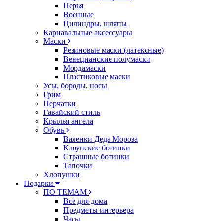
Перья
Военные
Цилиндры, шляпы
Карнавальные аксессуары
Маски
Резиновые маски (латексные)
Венецианские полумаски
Мордамаски
Пластиковые маски
Усы, бороды, носы
Грим
Перчатки
Гавайский стиль
Крылья ангела
Обувь
Валенки Деда Мороза
Клоунские ботинки
Страшные ботинки
Тапочки
Хлопушки
Подарки
ПО ТЕМАМ
Все для дома
Предметы интерьера
Часы