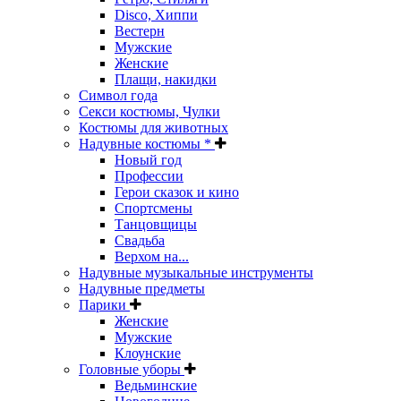
Disco, Хиппи
Вестерн
Мужские
Женские
Плащи, накидки
Символ года
Секси костюмы, Чулки
Костюмы для животных
Надувные костюмы *
Новый год
Профессии
Герои сказок и кино
Спортсмены
Танцовщицы
Свадьба
Верхом на...
Надувные музыкальные инструменты
Надувные предметы
Парики
Женские
Мужские
Клоунские
Головные уборы
Ведьминские