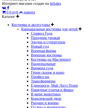
Интернет-магазин создан на
InSales
0
0 руб
наверх
Каталог
Костюмы и аксессуары
Карнавальные костюмы для детей
Символ Года
Праздник урожая
Злодеи и супергерои
Новый год
Военная форма
Военные костюмы
Костюмы на Масленицу
Национальные
Времена года
Герои сказок и кино
Профессии
Трансформеры
Единороги, Май Литл Пони
Нарядные платья и фраки
В мире животных
Королевский двор
Рыцари и воины
Гусары и мушкетеры