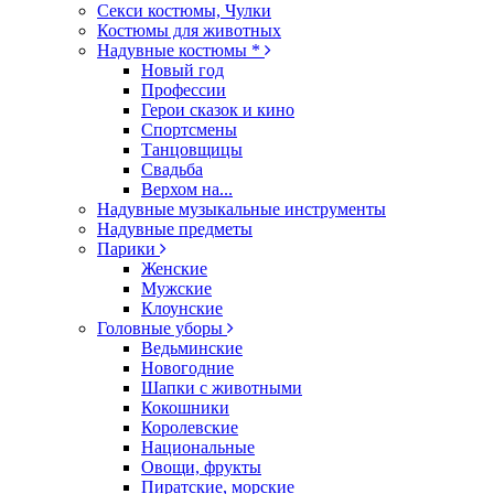
Секси костюмы, Чулки
Костюмы для животных
Надувные костюмы *
Новый год
Профессии
Герои сказок и кино
Спортсмены
Танцовщицы
Свадьба
Верхом на...
Надувные музыкальные инструменты
Надувные предметы
Парики
Женские
Мужские
Клоунские
Головные уборы
Ведьминские
Новогодние
Шапки с животными
Кокошники
Королевские
Национальные
Овощи, фрукты
Пиратские, морские