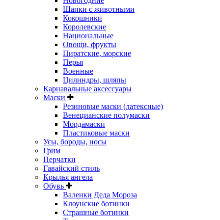
Новогодние
Шапки с животными
Кокошники
Королевские
Национальные
Овощи, фрукты
Пиратские, морские
Перья
Военные
Цилиндры, шляпы
Карнавальные аксессуары
Маски
Резиновые маски (латексные)
Венецианские полумаски
Мордамаски
Пластиковые маски
Усы, бороды, носы
Грим
Перчатки
Гавайский стиль
Крылья ангела
Обувь
Валенки Деда Мороза
Клоунские ботинки
Страшные ботинки