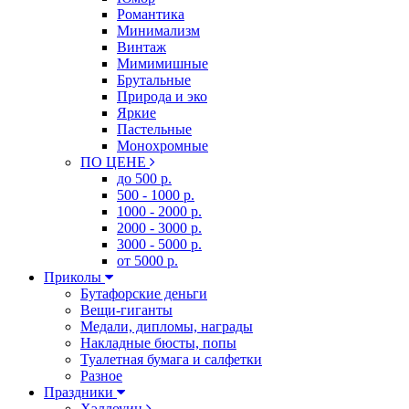
Романтика
Минимализм
Винтаж
Мимимишные
Брутальные
Природа и эко
Яркие
Пастельные
Монохромные
ПО ЦЕНЕ
до 500 р.
500 - 1000 р.
1000 - 2000 р.
2000 - 3000 р.
3000 - 5000 р.
от 5000 р.
Приколы
Бутафорские деньги
Вещи-гиганты
Медали, дипломы, награды
Накладные бюсты, попы
Туалетная бумага и салфетки
Разное
Праздники
Хэллоуин