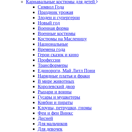
Карнавальные костюмы для детей
Символ Года
Праздник урожая
Злодеи и супергерои
Новый год
Военная форма
Военные костюмы
Костюмы на Масленицу
Национальные
Времена года
Герои сказок и кино
Профессии
Трансформеры
Единороги, Май Литл Пони
Нарядные платья и фраки
В мире животных
Королевский двор
Рыцари и воины
Гусары и мушкетеры
Ковбои и пираты
Клоуны, петрушки, гномы
Феи и феи Винкс
Дисней
Для мальчиков
Для девочек