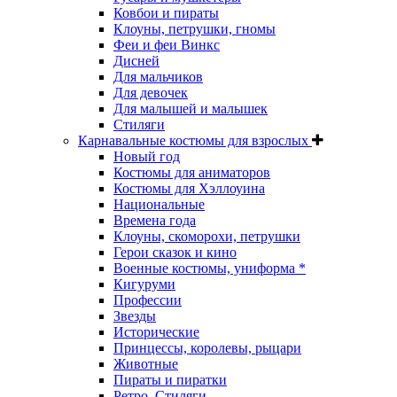
Ковбои и пираты
Клоуны, петрушки, гномы
Феи и феи Винкс
Дисней
Для мальчиков
Для девочек
Для малышей и малышек
Стиляги
Карнавальные костюмы для взрослых
Новый год
Костюмы для аниматоров
Костюмы для Хэллоуина
Национальные
Времена года
Клоуны, скоморохи, петрушки
Герои сказок и кино
Военные костюмы, униформа *
Кигуруми
Профессии
Звезды
Исторические
Принцессы, королевы, рыцари
Животные
Пираты и пиратки
Ретро, Стиляги