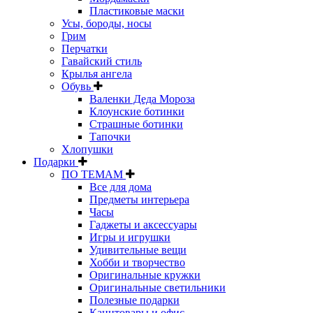
Пластиковые маски
Усы, бороды, носы
Грим
Перчатки
Гавайский стиль
Крылья ангела
Обувь
Валенки Деда Мороза
Клоунские ботинки
Страшные ботинки
Тапочки
Хлопушки
Подарки
ПО ТЕМАМ
Все для дома
Предметы интерьера
Часы
Гаджеты и аксессуары
Игры и игрушки
Удивительные вещи
Хобби и творчество
Оригинальные кружки
Оригинальные светильники
Полезные подарки
Канцтовары и офис