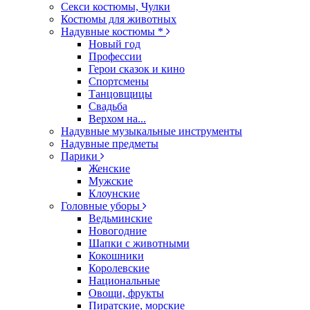
Секси костюмы, Чулки
Костюмы для животных
Надувные костюмы *
Новый год
Профессии
Герои сказок и кино
Спортсмены
Танцовщицы
Свадьба
Верхом на...
Надувные музыкальные инструменты
Надувные предметы
Парики
Женские
Мужские
Клоунские
Головные уборы
Ведьминские
Новогодние
Шапки с животными
Кокошники
Королевские
Национальные
Овощи, фрукты
Пиратские, морские