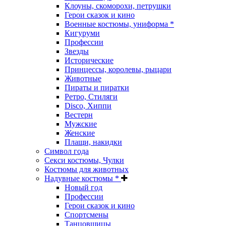
Клоуны, скоморохи, петрушки
Герои сказок и кино
Военные костюмы, униформа *
Кигуруми
Профессии
Звезды
Исторические
Принцессы, королевы, рыцари
Животные
Пираты и пиратки
Ретро, Стиляги
Disco, Хиппи
Вестерн
Мужские
Женские
Плащи, накидки
Символ года
Секси костюмы, Чулки
Костюмы для животных
Надувные костюмы *
Новый год
Профессии
Герои сказок и кино
Спортсмены
Танцовщицы