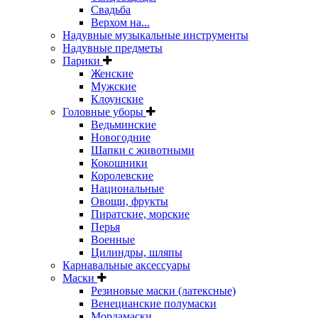
Свадьба
Верхом на...
Надувные музыкальные инструменты
Надувные предметы
Парики
Женские
Мужские
Клоунские
Головные уборы
Ведьминские
Новогодние
Шапки с животными
Кокошники
Королевские
Национальные
Овощи, фрукты
Пиратские, морские
Перья
Военные
Цилиндры, шляпы
Карнавальные аксессуары
Маски
Резиновые маски (латексные)
Венецианские полумаски
Мордамаски