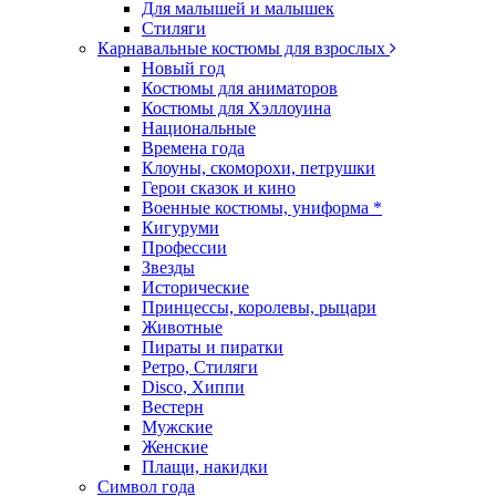
Для малышей и малышек
Стиляги
Карнавальные костюмы для взрослых
Новый год
Костюмы для аниматоров
Костюмы для Хэллоуина
Национальные
Времена года
Клоуны, скоморохи, петрушки
Герои сказок и кино
Военные костюмы, униформа *
Кигуруми
Профессии
Звезды
Исторические
Принцессы, королевы, рыцари
Животные
Пираты и пиратки
Ретро, Стиляги
Disco, Хиппи
Вестерн
Мужские
Женские
Плащи, накидки
Символ года