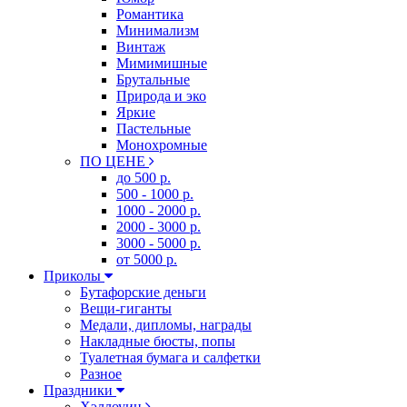
Романтика
Минимализм
Винтаж
Мимимишные
Брутальные
Природа и эко
Яркие
Пастельные
Монохромные
ПО ЦЕНЕ
до 500 р.
500 - 1000 р.
1000 - 2000 р.
2000 - 3000 р.
3000 - 5000 р.
от 5000 р.
Приколы
Бутафорские деньги
Вещи-гиганты
Медали, дипломы, награды
Накладные бюсты, попы
Туалетная бумага и салфетки
Разное
Праздники
Хэллоуин