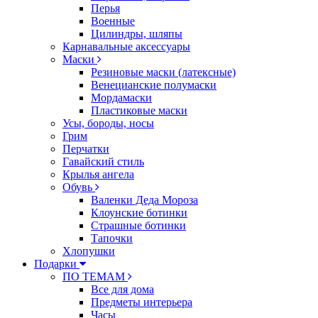
Перья
Военные
Цилиндры, шляпы
Карнавальные аксессуары
Маски
Резиновые маски (латексные)
Венецианские полумаски
Мордамаски
Пластиковые маски
Усы, бороды, носы
Грим
Перчатки
Гавайский стиль
Крылья ангела
Обувь
Валенки Деда Мороза
Клоунские ботинки
Страшные ботинки
Тапочки
Хлопушки
Подарки
ПО ТЕМАМ
Все для дома
Предметы интерьера
Часы