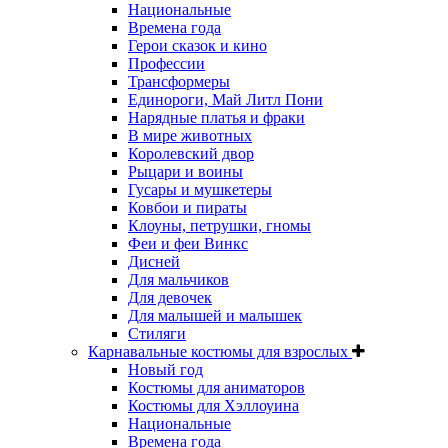
Национальные
Времена года
Герои сказок и кино
Профессии
Трансформеры
Единороги, Май Литл Пони
Нарядные платья и фраки
В мире животных
Королевский двор
Рыцари и воины
Гусары и мушкетеры
Ковбои и пираты
Клоуны, петрушки, гномы
Феи и феи Винкс
Дисней
Для мальчиков
Для девочек
Для малышей и малышек
Стиляги
Карнавальные костюмы для взрослых
Новый год
Костюмы для аниматоров
Костюмы для Хэллоуина
Национальные
Времена года