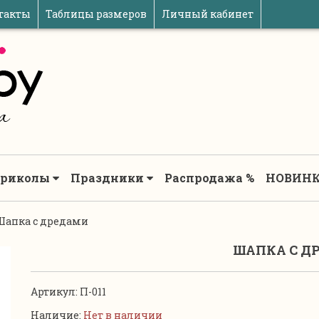
такты
Таблицы размеров
Личный кабинет
риколы
Праздники
Распродажа %
НОВИНК
Шапка с дредами
ШАПКА С Д
Артикул:
П-011
Наличие:
Нет в наличии