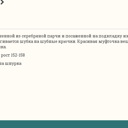
ненной из серебряной парчи и посаженной на подкладку их
егивается шубка на шубные крючки. Красивая муфточка веш
ка.
 рост 152-158
 на шнурка