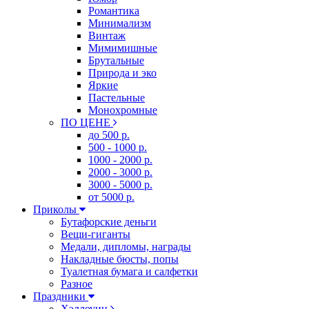
Романтика
Минимализм
Винтаж
Мимимишные
Брутальные
Природа и эко
Яркие
Пастельные
Монохромные
ПО ЦЕНЕ
до 500 р.
500 - 1000 р.
1000 - 2000 р.
2000 - 3000 р.
3000 - 5000 р.
от 5000 р.
Приколы
Бутафорские деньги
Вещи-гиганты
Медали, дипломы, награды
Накладные бюсты, попы
Туалетная бумага и салфетки
Разное
Праздники
Хэллоуин