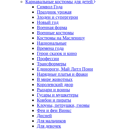
Карнавальные костюмы для детей
Символ Года
Праздник урожая
Злодеи и супергерои
Новый год
Военная форма
Военные костюмы
Костюмы на Масленицу
Национальные
Времена года
Герои сказок и кино
Профессии
Трансформеры
Единороги, Май Литл Пони
Нарядные платья и фраки
В мире животных
Королевский двор
Рыцари и воины
Гусары и мушкетеры
Ковбои и пираты
Клоуны, петрушки, гномы
Феи и феи Винкс
Дисней
Для мальчиков
Для девочек