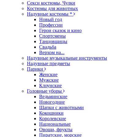
Секси костюмы, Чулки
Костюмы для животных
Надувные костюмы *
Новый год
Профессии
Герои сказок и кино
Спортсмены
Танцовщицы
Свадьба
Верхом на...
Надувные музыкальные инструменты
Надувные предметы
Парики
Женские
Мужские
Клоунские
Головные уборы
Ведьминские
Новогодние
Шапки с животными
Кокошники
Королевские
Национальные
Овощи, фрукты
Пиратские, морские