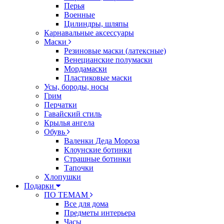
Перья
Военные
Цилиндры, шляпы
Карнавальные аксессуары
Маски
Резиновые маски (латексные)
Венецианские полумаски
Мордамаски
Пластиковые маски
Усы, бороды, носы
Грим
Перчатки
Гавайский стиль
Крылья ангела
Обувь
Валенки Деда Мороза
Клоунские ботинки
Страшные ботинки
Тапочки
Хлопушки
Подарки
ПО ТЕМАМ
Все для дома
Предметы интерьера
Часы