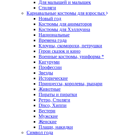
Для малышей и малышек
Стиляги
Карнавальные костюмы для взрослых
Новый год
Костюмы для аниматоров
Костюмы для Хэллоуина
Национальные
Времена года
Клоуны, скоморохи, петрушки
Герои сказок и кино
Военные костюмы, униформа *
Кигуруми
Профессии
Звезды
Исторические
Принцессы, королевы, рыцари
Животные
Пираты и пиратки
Ретро, Стиляги
Disco, Хиппи
Вестерн
Мужские
Женские
Плащи, накидки
Символ года